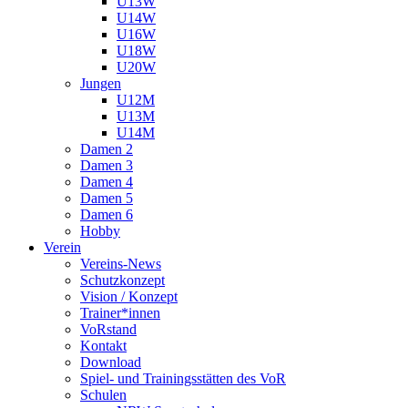
U13W
U14W
U16W
U18W
U20W
Jungen
U12M
U13M
U14M
Damen 2
Damen 3
Damen 4
Damen 5
Damen 6
Hobby
Verein
Vereins-News
Schutzkonzept
Vision / Konzept
Trainer*innen
VoRstand
Kontakt
Download
Spiel- und Trainingsstätten des VoR
Schulen