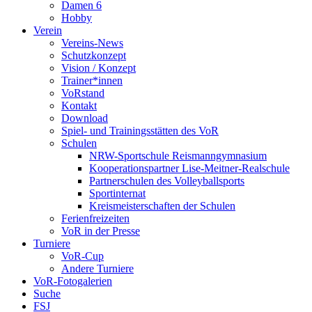
Damen 6
Hobby
Verein
Vereins-News
Schutzkonzept
Vision / Konzept
Trainer*innen
VoRstand
Kontakt
Download
Spiel- und Trainingsstätten des VoR
Schulen
NRW-Sportschule Reismanngymnasium
Kooperationspartner Lise-Meitner-Realschule
Partnerschulen des Volleyballsports
Sportinternat
Kreismeisterschaften der Schulen
Ferienfreizeiten
VoR in der Presse
Turniere
VoR-Cup
Andere Turniere
VoR-Fotogalerien
Suche
FSJ