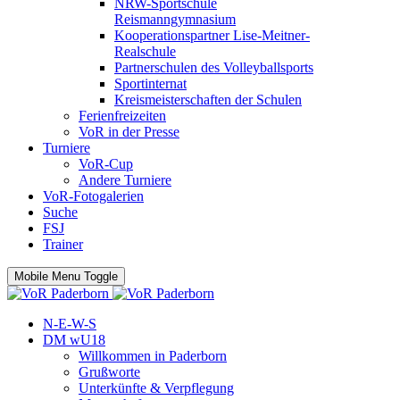
NRW-Sportschule
Reismanngymnasium
Kooperationspartner Lise-Meitner-
Realschule
Partnerschulen des Volleyballsports
Sportinternat
Kreismeisterschaften der Schulen
Ferienfreizeiten
VoR in der Presse
Turniere
VoR-Cup
Andere Turniere
VoR-Fotogalerien
Suche
FSJ
Trainer
Mobile Menu Toggle
N-E-W-S
DM wU18
Willkommen in Paderborn
Grußworte
Unterkünfte & Verpflegung