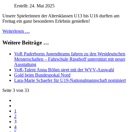
Erstellt: 24. Mai 2025
Unsere Spielerinnen der Altersklassen U13 bis U16 durften am
Freitag ein ganz besonderes Erlebnis genießen!
Weiterlesen …
Weitere Beiträge …
VoR Paderborns Jugendteams fahren zu den Westdeutschen
Meisterschaften – Fahrschule Ringhoff unterstützt mit neuer
Ausstattung
VoR-Talent Anna Böhm siegt mit der WVV-Auswahl
Gold beim Bundespokal Nord
Lara-Marie Schaefer für U19-Nationalmannschaft nominiert
Seite 3 von 33
1
2
3
4