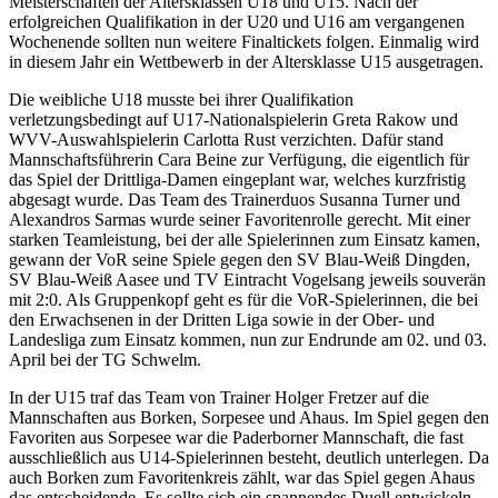
Meisterschaften der Altersklassen U18 und U15. Nach der
erfolgreichen Qualifikation in der U20 und U16 am vergangenen
Wochenende sollten nun weitere Finaltickets folgen. Einmalig wird
in diesem Jahr ein Wettbewerb in der Altersklasse U15 ausgetragen.
Die weibliche U18 musste bei ihrer Qualifikation
verletzungsbedingt auf U17-Nationalspielerin Greta Rakow und
WVV-Auswahlspielerin Carlotta Rust verzichten. Dafür stand
Mannschaftsführerin Cara Beine zur Verfügung, die eigentlich für
das Spiel der Drittliga-Damen eingeplant war, welches kurzfristig
abgesagt wurde. Das Team des Trainerduos Susanna Turner und
Alexandros Sarmas wurde seiner Favoritenrolle gerecht. Mit einer
starken Teamleistung, bei der alle Spielerinnen zum Einsatz kamen,
gewann der VoR seine Spiele gegen den SV Blau-Weiß Dingden,
SV Blau-Weiß Aasee und TV Eintracht Vogelsang jeweils souverän
mit 2:0. Als Gruppenkopf geht es für die VoR-Spielerinnen, die bei
den Erwachsenen in der Dritten Liga sowie in der Ober- und
Landesliga zum Einsatz kommen, nun zur Endrunde am 02. und 03.
April bei der TG Schwelm.
In der U15 traf das Team von Trainer Holger Fretzer auf die
Mannschaften aus Borken, Sorpesee und Ahaus. Im Spiel gegen den
Favoriten aus Sorpesee war die Paderborner Mannschaft, die fast
ausschließlich aus U14-Spielerinnen besteht, deutlich unterlegen. Da
auch Borken zum Favoritenkreis zählt, war das Spiel gegen Ahaus
das entscheidende. Es sollte sich ein spannendes Duell entwickeln,