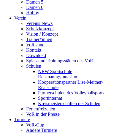
Damen 5
Damen 6
Hobby
Verein
Vereins-News
Schutzkonzept
Vision / Konzept
Trainer*innen
VoRstand
Kontakt
Download
Spiel- und Trainingsstätten des VoR
Schulen
NRW-Sportschule
Reismanngymnasium
Kooperationspartner Lise-Meitner-
Realschule
Partnerschulen des Volleyballsports
Sportinternat
Kreismeisterschaften der Schulen
Ferienfreizeiten
VoR in der Presse
Turniere
VoR-Cup
Andere Turniere