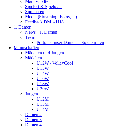
Mannschaften
Spielort & Spielplan
Sponsoren
Media (Streaming, Fotos, ...)
Feedback DM wU18
1. Damen
News - 1. Damen
Team
Portraits unser Damen 1-Spielerinnen
Mannschaften
Mädchen und Jungen
Mädchen
U12W / VolleyCool
U13W
U14W
U16W
U18W
U20W
Jungen
U12M
U13M
U14M
Damen 2
Damen 3
Damen 4