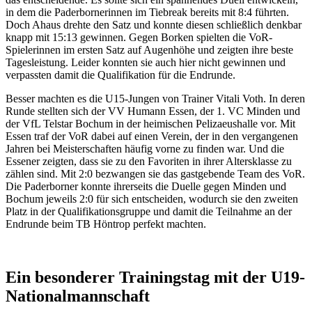
in dem die Paderbornerinnen im Tiebreak bereits mit 8:4 führten.
Doch Ahaus drehte den Satz und konnte diesen schließlich denkbar
knapp mit 15:13 gewinnen. Gegen Borken spielten die VoR-
Spielerinnen im ersten Satz auf Augenhöhe und zeigten ihre beste
Tagesleistung. Leider konnten sie auch hier nicht gewinnen und
verpassten damit die Qualifikation für die Endrunde.
Besser machten es die U15-Jungen von Trainer Vitali Voth. In deren
Runde stellten sich der VV Humann Essen, der 1. VC Minden und
der VfL Telstar Bochum in der heimischen Pelizaeushalle vor. Mit
Essen traf der VoR dabei auf einen Verein, der in den vergangenen
Jahren bei Meisterschaften häufig vorne zu finden war. Und die
Essener zeigten, dass sie zu den Favoriten in ihrer Altersklasse zu
zählen sind. Mit 2:0 bezwangen sie das gastgebende Team des VoR.
Die Paderborner konnte ihrerseits die Duelle gegen Minden und
Bochum jeweils 2:0 für sich entscheiden, wodurch sie den zweiten
Platz in der Qualifikationsgruppe und damit die Teilnahme an der
Endrunde beim TB Höntrop perfekt machten.
Ein besonderer Trainingstag mit der U19-
Nationalmannschaft