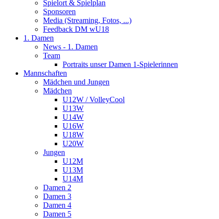
Spielort & Spielplan
Sponsoren
Media (Streaming, Fotos, ...)
Feedback DM wU18
1. Damen
News - 1. Damen
Team
Portraits unser Damen 1-Spielerinnen
Mannschaften
Mädchen und Jungen
Mädchen
U12W / VolleyCool
U13W
U14W
U16W
U18W
U20W
Jungen
U12M
U13M
U14M
Damen 2
Damen 3
Damen 4
Damen 5