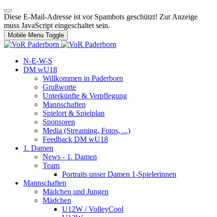
Diese E-Mail-Adresse ist vor Spambots geschützt! Zur Anzeige
muss JavaScript eingeschaltet sein.
Mobile Menu Toggle
N-E-W-S
DM wU18
Willkommen in Paderborn
Grußworte
Unterkünfte & Verpflegung
Mannschaften
Spielort & Spielplan
Sponsoren
Media (Streaming, Fotos, ...)
Feedback DM wU18
1. Damen
News - 1. Damen
Team
Portraits unser Damen 1-Spielerinnen
Mannschaften
Mädchen und Jungen
Mädchen
U12W / VolleyCool