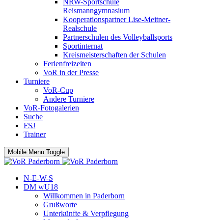
NRW-Sportschule
Reismanngymnasium
Kooperationspartner Lise-Meitner-
Realschule
Partnerschulen des Volleyballsports
Sportinternat
Kreismeisterschaften der Schulen
Ferienfreizeiten
VoR in der Presse
Turniere
VoR-Cup
Andere Turniere
VoR-Fotogalerien
Suche
FSJ
Trainer
Mobile Menu Toggle
N-E-W-S
DM wU18
Willkommen in Paderborn
Grußworte
Unterkünfte & Verpflegung