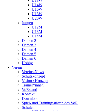
U13W
U14W
U16W
U18W
U20W
Jungen
U12M
U13M
U14M
Damen 2
Damen 3
Damen 4
Damen 5
Damen 6
Hobby
Verein
Vereins-News
Schutzkonzept
Vision / Konzept
Trainer*innen
VoRstand
Kontakt
Download
Spiel- und Trainingsstätten des VoR
Schulen