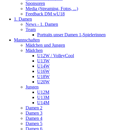
Sponsoren
Media (Streaming, Fotos, ...)
Feedback DM wU18
1. Damen
News - 1. Damen
Team
Portraits unser Damen 1-Spielerinnen
Mannschaften
Mädchen und Jungen
Mädchen
U12W / VolleyCool
U13W
U14W
U16W
U18W
U20W
Jungen
U12M
U13M
U14M
Damen 2
Damen 3
Damen 4
Damen 5
Damen 6