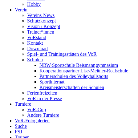
Hobby
Verein
Vereins-News
Schutzkonzept
Vision / Konzept
Trainer*innen
VoRstand
Kontakt
Download
Spiel- und Trainingsstätten des VoR
Schulen
NRW-Sportschule Reismanngymnasium
Kooperationspartner Lise-Meitner-Realschule
Partnerschulen des Volleyballsports
Sportinternat
Kreismeisterschaften der Schulen
Ferienfreizeiten
VoR in der Presse
Turniere
VoR-Cup
Andere Turniere
VoR-Fotogalerien
Suche
FSJ
Trainer