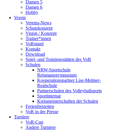
Damen 5
Damen 6
Hobby
Verein
Vereins-News
Schutzkonzept
Vision / Konzept
Trainer*innen
VoRstand
Kontakt
Download
Spiel- und Trainingsstätten des VoR
Schulen
NRW-Sportschule
Reismanngymnasium
Kooperationspartner Lise-Meitner-
Realschule
Partnerschulen des Volleyballsports
Sportinternat
Kreismeisterschaften der Schulen
Ferienfreizeiten
VoR in der Presse
Turniere
VoR-Cup
Andere Turniere