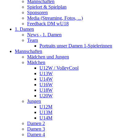
Mannschaften
Spielort & Spielplan
Sponsoren
Media (Streaming, Fotos, ...)
Feedback DM wU18
1. Damen
News - 1. Damen
Team
Portraits unser Damen 1-Spielerinnen
Mannschaften
Mädchen und Jungen
Mädchen
U12W / VolleyCool
U13W
U14W
U16W
U18W
U20W
Jungen
U12M
U13M
U14M
Damen 2
Damen 3
Damen 4