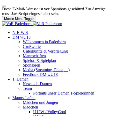
Diese E-Mail-Adresse ist vor Spambots geschützt! Zur Anzeige
muss JavaScript eingeschaltet sein.
Mobile Menu Toggle
N-E-W-S
DM wU18
Willkommen in Paderborn
Grußworte
Unterkünfte & Verpflegung
Mannschaften
Spielort & Spielplan
Sponsoren
Media (Streaming, Fotos, ...)
Feedback DM wU18
1. Damen
News - 1. Damen
Team
Portraits unser Damen 1-Spielerinnen
Mannschaften
Mädchen und Jungen
Mädchen
U12W / VolleyCool