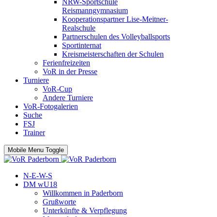
NRW-Sportschule
Reismanngymnasium
Kooperationspartner Lise-Meitner-
Realschule
Partnerschulen des Volleyballsports
Sportinternat
Kreismeisterschaften der Schulen
Ferienfreizeiten
VoR in der Presse
Turniere
VoR-Cup
Andere Turniere
VoR-Fotogalerien
Suche
FSJ
Trainer
Mobile Menu Toggle
N-E-W-S
DM wU18
Willkommen in Paderborn
Grußworte
Unterkünfte & Verpflegung