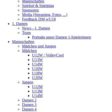
Mannschaften
Spielort & Spielplan
Sponsoren
Media (Streaming, Fotos, ...)
Feedback DM wU18
1. Damen
News - 1. Damen
Team
Portraits unser Damen 1-Spielerinnen
Mannschaften
Mädchen und Jungen
Mädchen
U12W / VolleyCool
U13W
U14W
U16W
U18W
U20W
Jungen
U12M
U13M
U14M
Damen 2
Damen 3
Damen 4