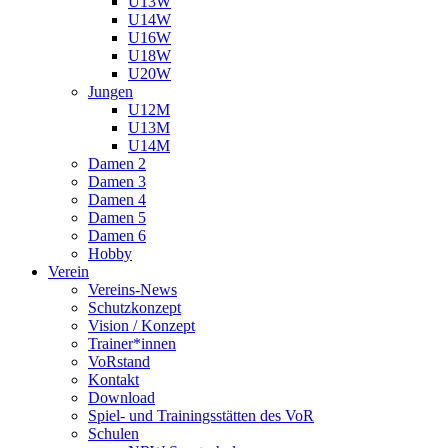
U13W
U14W
U16W
U18W
U20W
Jungen
U12M
U13M
U14M
Damen 2
Damen 3
Damen 4
Damen 5
Damen 6
Hobby
Verein
Vereins-News
Schutzkonzept
Vision / Konzept
Trainer*innen
VoRstand
Kontakt
Download
Spiel- und Trainingsstätten des VoR
Schulen