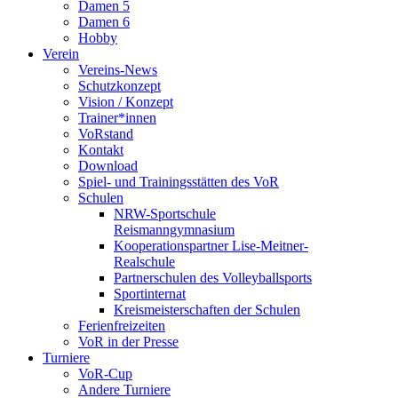
Damen 5
Damen 6
Hobby
Verein
Vereins-News
Schutzkonzept
Vision / Konzept
Trainer*innen
VoRstand
Kontakt
Download
Spiel- und Trainingsstätten des VoR
Schulen
NRW-Sportschule
Reismanngymnasium
Kooperationspartner Lise-Meitner-
Realschule
Partnerschulen des Volleyballsports
Sportinternat
Kreismeisterschaften der Schulen
Ferienfreizeiten
VoR in der Presse
Turniere
VoR-Cup
Andere Turniere