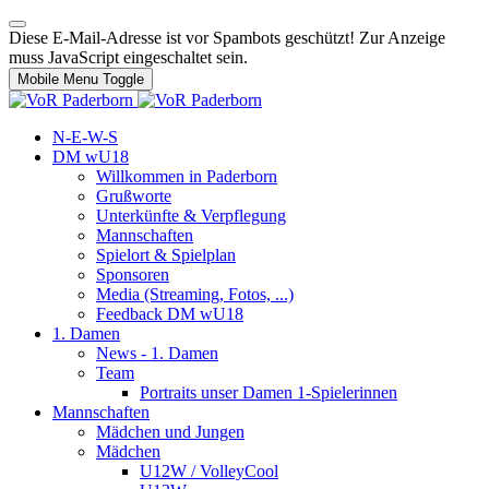
Diese E-Mail-Adresse ist vor Spambots geschützt! Zur Anzeige
muss JavaScript eingeschaltet sein.
Mobile Menu Toggle
N-E-W-S
DM wU18
Willkommen in Paderborn
Grußworte
Unterkünfte & Verpflegung
Mannschaften
Spielort & Spielplan
Sponsoren
Media (Streaming, Fotos, ...)
Feedback DM wU18
1. Damen
News - 1. Damen
Team
Portraits unser Damen 1-Spielerinnen
Mannschaften
Mädchen und Jungen
Mädchen
U12W / VolleyCool