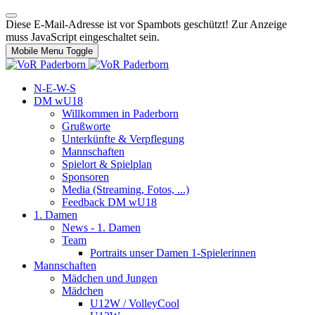
Diese E-Mail-Adresse ist vor Spambots geschützt! Zur Anzeige
muss JavaScript eingeschaltet sein.
Mobile Menu Toggle
N-E-W-S
DM wU18
Willkommen in Paderborn
Grußworte
Unterkünfte & Verpflegung
Mannschaften
Spielort & Spielplan
Sponsoren
Media (Streaming, Fotos, ...)
Feedback DM wU18
1. Damen
News - 1. Damen
Team
Portraits unser Damen 1-Spielerinnen
Mannschaften
Mädchen und Jungen
Mädchen
U12W / VolleyCool