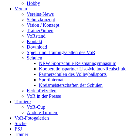
Hobby
Verein
Vereins-News
Schutzkonzept
Vision / Konzept
Trainer*innen
VoRstand
Kontakt
Download
Spiel- und Trainingsstätten des VoR
Schulen
NRW-Sportschule Reismanngymnasium
Kooperationspartner Lise-Meitner-Realschule
Partnerschulen des Volleyballsports
Sportinternat
Kreismeisterschaften der Schulen
Ferienfreizeiten
VoR in der Presse
Turniere
VoR-Cup
Andere Turniere
VoR-Fotogalerien
Suche
FSJ
Trainer