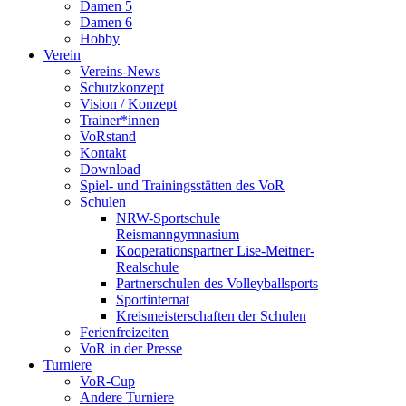
Damen 5
Damen 6
Hobby
Verein
Vereins-News
Schutzkonzept
Vision / Konzept
Trainer*innen
VoRstand
Kontakt
Download
Spiel- und Trainingsstätten des VoR
Schulen
NRW-Sportschule
Reismanngymnasium
Kooperationspartner Lise-Meitner-
Realschule
Partnerschulen des Volleyballsports
Sportinternat
Kreismeisterschaften der Schulen
Ferienfreizeiten
VoR in der Presse
Turniere
VoR-Cup
Andere Turniere