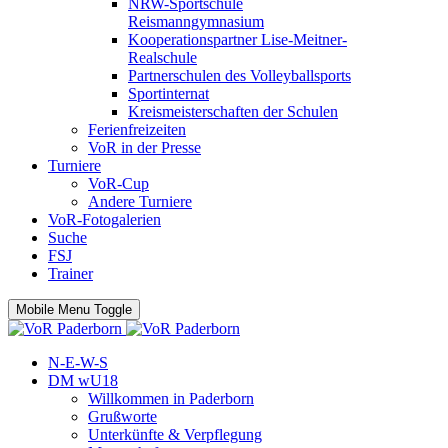
NRW-Sportschule
Reismanngymnasium
Kooperationspartner Lise-Meitner-
Realschule
Partnerschulen des Volleyballsports
Sportinternat
Kreismeisterschaften der Schulen
Ferienfreizeiten
VoR in der Presse
Turniere
VoR-Cup
Andere Turniere
VoR-Fotogalerien
Suche
FSJ
Trainer
Mobile Menu Toggle
N-E-W-S
DM wU18
Willkommen in Paderborn
Grußworte
Unterkünfte & Verpflegung