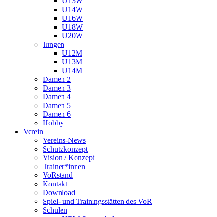
U13W
U14W
U16W
U18W
U20W
Jungen
U12M
U13M
U14M
Damen 2
Damen 3
Damen 4
Damen 5
Damen 6
Hobby
Verein
Vereins-News
Schutzkonzept
Vision / Konzept
Trainer*innen
VoRstand
Kontakt
Download
Spiel- und Trainingsstätten des VoR
Schulen