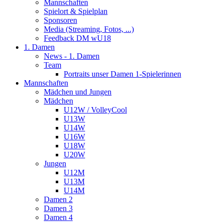
Mannschaften
Spielort & Spielplan
Sponsoren
Media (Streaming, Fotos, ...)
Feedback DM wU18
1. Damen
News - 1. Damen
Team
Portraits unser Damen 1-Spielerinnen
Mannschaften
Mädchen und Jungen
Mädchen
U12W / VolleyCool
U13W
U14W
U16W
U18W
U20W
Jungen
U12M
U13M
U14M
Damen 2
Damen 3
Damen 4