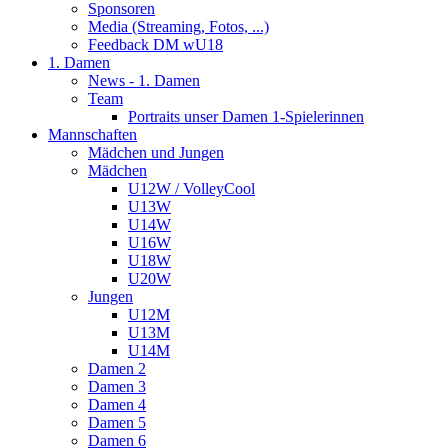
Sponsoren
Media (Streaming, Fotos, ...)
Feedback DM wU18
1. Damen
News - 1. Damen
Team
Portraits unser Damen 1-Spielerinnen
Mannschaften
Mädchen und Jungen
Mädchen
U12W / VolleyCool
U13W
U14W
U16W
U18W
U20W
Jungen
U12M
U13M
U14M
Damen 2
Damen 3
Damen 4
Damen 5
Damen 6