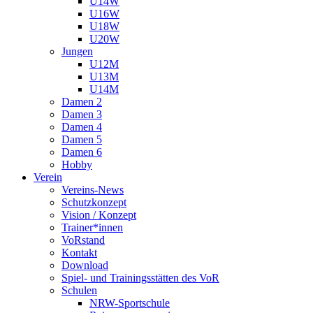
U14W
U16W
U18W
U20W
Jungen
U12M
U13M
U14M
Damen 2
Damen 3
Damen 4
Damen 5
Damen 6
Hobby
Verein
Vereins-News
Schutzkonzept
Vision / Konzept
Trainer*innen
VoRstand
Kontakt
Download
Spiel- und Trainingsstätten des VoR
Schulen
NRW-Sportschule