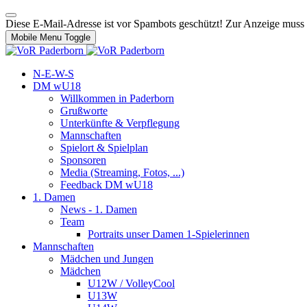
Diese E-Mail-Adresse ist vor Spambots geschützt! Zur Anzeige muss J
Mobile Menu Toggle
N-E-W-S
DM wU18
Willkommen in Paderborn
Grußworte
Unterkünfte & Verpflegung
Mannschaften
Spielort & Spielplan
Sponsoren
Media (Streaming, Fotos, ...)
Feedback DM wU18
1. Damen
News - 1. Damen
Team
Portraits unser Damen 1-Spielerinnen
Mannschaften
Mädchen und Jungen
Mädchen
U12W / VolleyCool
U13W