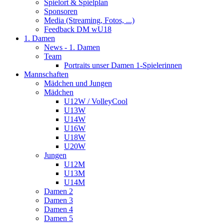
Spielort & Spielplan
Sponsoren
Media (Streaming, Fotos, ...)
Feedback DM wU18
1. Damen
News - 1. Damen
Team
Portraits unser Damen 1-Spielerinnen
Mannschaften
Mädchen und Jungen
Mädchen
U12W / VolleyCool
U13W
U14W
U16W
U18W
U20W
Jungen
U12M
U13M
U14M
Damen 2
Damen 3
Damen 4
Damen 5