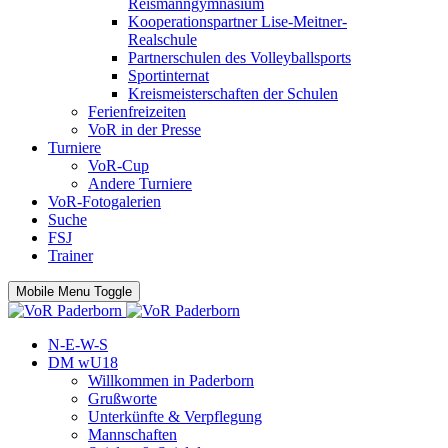
Reismanngymnasium
Kooperationspartner Lise-Meitner-
Realschule
Partnerschulen des Volleyballsports
Sportinternat
Kreismeisterschaften der Schulen
Ferienfreizeiten
VoR in der Presse
Turniere
VoR-Cup
Andere Turniere
VoR-Fotogalerien
Suche
FSJ
Trainer
Mobile Menu Toggle
N-E-W-S
DM wU18
Willkommen in Paderborn
Grußworte
Unterkünfte & Verpflegung
Mannschaften