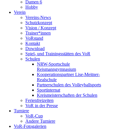
Damen 6
Hobby
Verein
Vereins-News
Schutzkonzept
Vision / Konzept
Trainer*innen
VoRstand
Kontakt
Download
Spiel- und Trainingsstätten des VoR
Schulen
NRW-Sportschule
Reismanngymnasium
Kooperationspartner Lise-Meitner-
Realschule
Partnerschulen des Volleyballsports
Sportinternat
Kreismeisterschaften der Schulen
Ferienfreizeiten
VoR in der Presse
Turniere
VoR-Cup
Andere Turniere
VoR-Fotogalerien