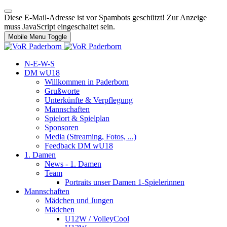
Diese E-Mail-Adresse ist vor Spambots geschützt! Zur Anzeige
muss JavaScript eingeschaltet sein.
Mobile Menu Toggle
N-E-W-S
DM wU18
Willkommen in Paderborn
Grußworte
Unterkünfte & Verpflegung
Mannschaften
Spielort & Spielplan
Sponsoren
Media (Streaming, Fotos, ...)
Feedback DM wU18
1. Damen
News - 1. Damen
Team
Portraits unser Damen 1-Spielerinnen
Mannschaften
Mädchen und Jungen
Mädchen
U12W / VolleyCool