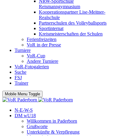
NRW-Sportschule
Reismanngymnasium
Kooperationspartner Lise-Meitner-
Realschule
Partnerschulen des Volleyballsports
Sportinternat
Kreismeisterschaften der Schulen
Ferienfreizeiten
VoR in der Presse
Turniere
VoR-Cup
Andere Turniere
VoR-Fotogalerien
Suche
FSJ
Trainer
Mobile Menu Toggle
N-E-W-S
DM wU18
Willkommen in Paderborn
Grußworte
Unterkünfte & Verpflegung