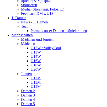
Spielort & Spielplan
Sponsoren
Media (Streaming, Fotos, ...)
Feedback DM wU18
1. Damen
News - 1. Damen
Team
Portraits unser Damen 1-Spielerinnen
Mannschaften
Mädchen und Jungen
Mädchen
U12W / VolleyCool
U13W
U14W
U16W
U18W
U20W
Jungen
U12M
U13M
U14M
Damen 2
Damen 3
Damen 4
Damen 5