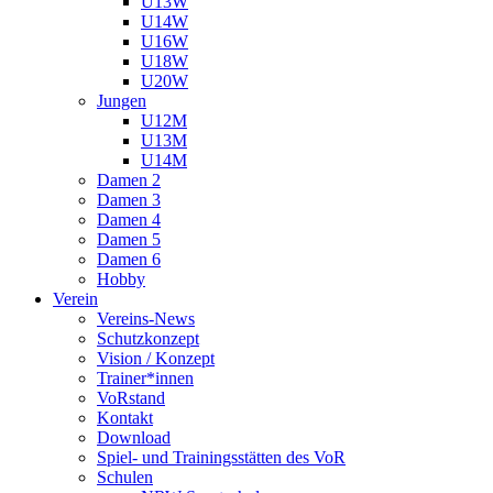
U13W
U14W
U16W
U18W
U20W
Jungen
U12M
U13M
U14M
Damen 2
Damen 3
Damen 4
Damen 5
Damen 6
Hobby
Verein
Vereins-News
Schutzkonzept
Vision / Konzept
Trainer*innen
VoRstand
Kontakt
Download
Spiel- und Trainingsstätten des VoR
Schulen