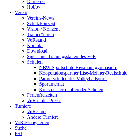
Damen 6
Hobby
Verein
Vereins-News
Schutzkonzept
Vision / Konzept
Trainer*innen
VoRstand
Kontakt
Download
Spiel- und Trainingsstätten des VoR
Schulen
NRW-Sportschule Reismanngymnasium
Kooperationspartner Lise-Meitner-Realschule
Partnerschulen des Volleyballsports
Sportinternat
Kreismeisterschaften der Schulen
Ferienfreizeiten
VoR in der Presse
Turniere
VoR-Cup
Andere Turniere
VoR-Fotogalerien
Suche
FSJ