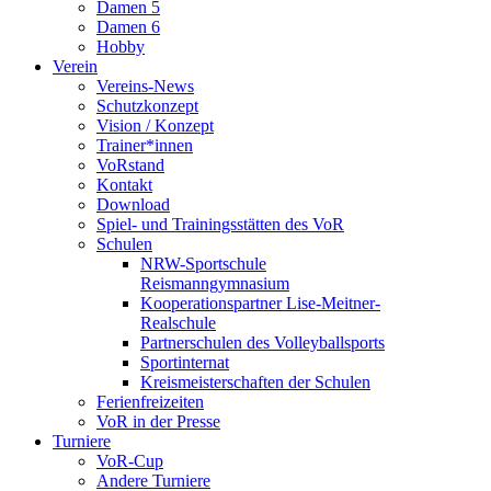
Damen 5
Damen 6
Hobby
Verein
Vereins-News
Schutzkonzept
Vision / Konzept
Trainer*innen
VoRstand
Kontakt
Download
Spiel- und Trainingsstätten des VoR
Schulen
NRW-Sportschule
Reismanngymnasium
Kooperationspartner Lise-Meitner-
Realschule
Partnerschulen des Volleyballsports
Sportinternat
Kreismeisterschaften der Schulen
Ferienfreizeiten
VoR in der Presse
Turniere
VoR-Cup
Andere Turniere