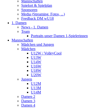
Mannschaften
Spielort & Spielplan
Sponsoren
Media (Streaming, Fotos, ...)
Feedback DM wU18
1. Damen
News - 1. Damen
Team
Portraits unser Damen 1-Spielerinnen
Mannschaften
Mädchen und Jungen
Mädchen
U12W / VolleyCool
U13W
U14W
U16W
U18W
U20W
Jungen
U12M
U13M
U14M
Damen 2
Damen 3
Damen 4