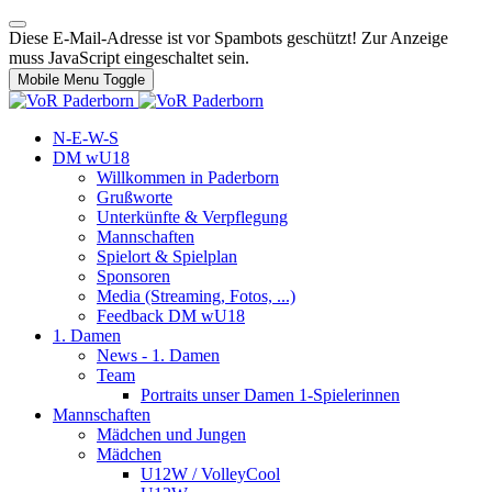
Diese E-Mail-Adresse ist vor Spambots geschützt! Zur Anzeige
muss JavaScript eingeschaltet sein.
Mobile Menu Toggle
N-E-W-S
DM wU18
Willkommen in Paderborn
Grußworte
Unterkünfte & Verpflegung
Mannschaften
Spielort & Spielplan
Sponsoren
Media (Streaming, Fotos, ...)
Feedback DM wU18
1. Damen
News - 1. Damen
Team
Portraits unser Damen 1-Spielerinnen
Mannschaften
Mädchen und Jungen
Mädchen
U12W / VolleyCool