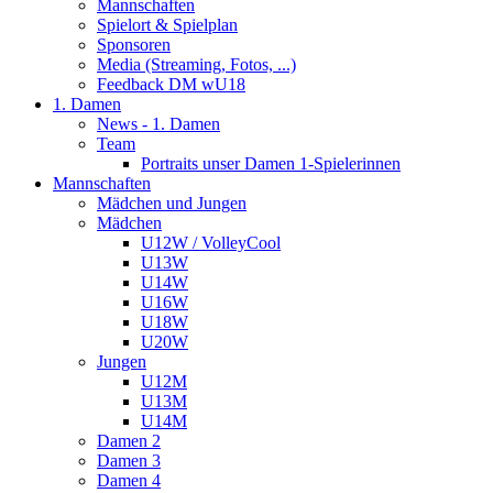
Mannschaften
Spielort & Spielplan
Sponsoren
Media (Streaming, Fotos, ...)
Feedback DM wU18
1. Damen
News - 1. Damen
Team
Portraits unser Damen 1-Spielerinnen
Mannschaften
Mädchen und Jungen
Mädchen
U12W / VolleyCool
U13W
U14W
U16W
U18W
U20W
Jungen
U12M
U13M
U14M
Damen 2
Damen 3
Damen 4