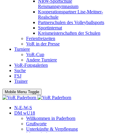
NRW-Sportschule
Reismanngymnasium
Kooperationspartner Lise-Meitner-
Realschule
Partnerschulen des Volleyballsports
Sportinternat
Kreismeisterschaften der Schulen
Ferienfreizeiten
VoR in der Presse
Turniere
VoR-Cup
Andere Turniere
VoR-Fotogalerien
Suche
FSJ
Trainer
Mobile Menu Toggle
N-E-W-S
DM wU18
Willkommen in Paderborn
Grußworte
Unterkünfte & Verpflegung