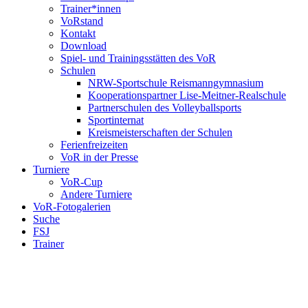
Trainer*innen
VoRstand
Kontakt
Download
Spiel- und Trainingsstätten des VoR
Schulen
NRW-Sportschule Reismanngymnasium
Kooperationspartner Lise-Meitner-Realschule
Partnerschulen des Volleyballsports
Sportinternat
Kreismeisterschaften der Schulen
Ferienfreizeiten
VoR in der Presse
Turniere
VoR-Cup
Andere Turniere
VoR-Fotogalerien
Suche
FSJ
Trainer