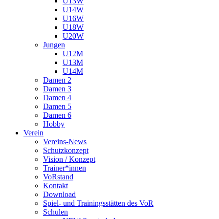
U13W
U14W
U16W
U18W
U20W
Jungen
U12M
U13M
U14M
Damen 2
Damen 3
Damen 4
Damen 5
Damen 6
Hobby
Verein
Vereins-News
Schutzkonzept
Vision / Konzept
Trainer*innen
VoRstand
Kontakt
Download
Spiel- und Trainingsstätten des VoR
Schulen