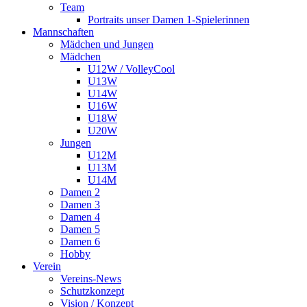
Team
Portraits unser Damen 1-Spielerinnen
Mannschaften
Mädchen und Jungen
Mädchen
U12W / VolleyCool
U13W
U14W
U16W
U18W
U20W
Jungen
U12M
U13M
U14M
Damen 2
Damen 3
Damen 4
Damen 5
Damen 6
Hobby
Verein
Vereins-News
Schutzkonzept
Vision / Konzept