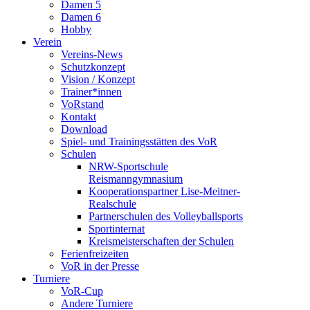
Damen 5
Damen 6
Hobby
Verein
Vereins-News
Schutzkonzept
Vision / Konzept
Trainer*innen
VoRstand
Kontakt
Download
Spiel- und Trainingsstätten des VoR
Schulen
NRW-Sportschule
Reismanngymnasium
Kooperationspartner Lise-Meitner-
Realschule
Partnerschulen des Volleyballsports
Sportinternat
Kreismeisterschaften der Schulen
Ferienfreizeiten
VoR in der Presse
Turniere
VoR-Cup
Andere Turniere