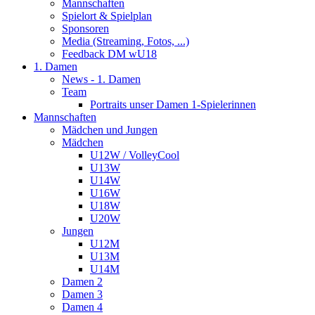
Mannschaften
Spielort & Spielplan
Sponsoren
Media (Streaming, Fotos, ...)
Feedback DM wU18
1. Damen
News - 1. Damen
Team
Portraits unser Damen 1-Spielerinnen
Mannschaften
Mädchen und Jungen
Mädchen
U12W / VolleyCool
U13W
U14W
U16W
U18W
U20W
Jungen
U12M
U13M
U14M
Damen 2
Damen 3
Damen 4