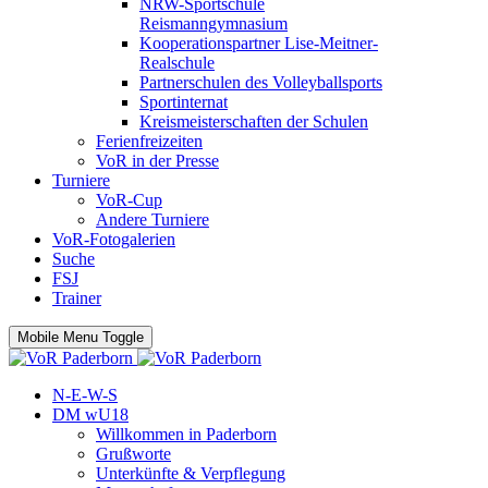
NRW-Sportschule
Reismanngymnasium
Kooperationspartner Lise-Meitner-
Realschule
Partnerschulen des Volleyballsports
Sportinternat
Kreismeisterschaften der Schulen
Ferienfreizeiten
VoR in der Presse
Turniere
VoR-Cup
Andere Turniere
VoR-Fotogalerien
Suche
FSJ
Trainer
Mobile Menu Toggle
N-E-W-S
DM wU18
Willkommen in Paderborn
Grußworte
Unterkünfte & Verpflegung