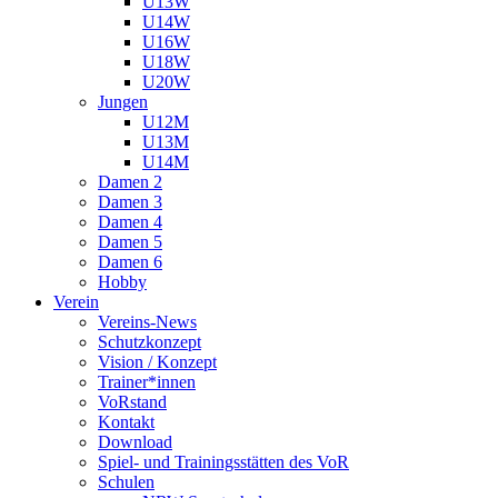
U13W
U14W
U16W
U18W
U20W
Jungen
U12M
U13M
U14M
Damen 2
Damen 3
Damen 4
Damen 5
Damen 6
Hobby
Verein
Vereins-News
Schutzkonzept
Vision / Konzept
Trainer*innen
VoRstand
Kontakt
Download
Spiel- und Trainingsstätten des VoR
Schulen