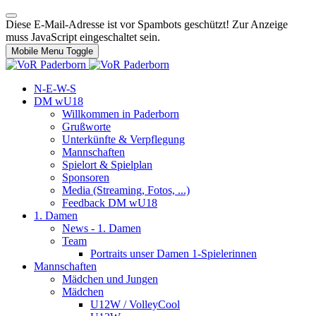
Diese E-Mail-Adresse ist vor Spambots geschützt! Zur Anzeige
muss JavaScript eingeschaltet sein.
Mobile Menu Toggle
N-E-W-S
DM wU18
Willkommen in Paderborn
Grußworte
Unterkünfte & Verpflegung
Mannschaften
Spielort & Spielplan
Sponsoren
Media (Streaming, Fotos, ...)
Feedback DM wU18
1. Damen
News - 1. Damen
Team
Portraits unser Damen 1-Spielerinnen
Mannschaften
Mädchen und Jungen
Mädchen
U12W / VolleyCool