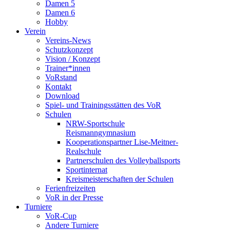
Damen 5
Damen 6
Hobby
Verein
Vereins-News
Schutzkonzept
Vision / Konzept
Trainer*innen
VoRstand
Kontakt
Download
Spiel- und Trainingsstätten des VoR
Schulen
NRW-Sportschule
Reismanngymnasium
Kooperationspartner Lise-Meitner-
Realschule
Partnerschulen des Volleyballsports
Sportinternat
Kreismeisterschaften der Schulen
Ferienfreizeiten
VoR in der Presse
Turniere
VoR-Cup
Andere Turniere