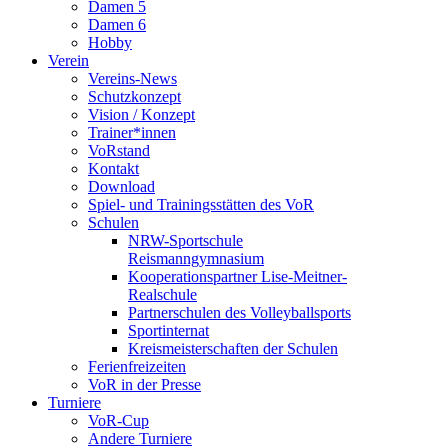
Damen 5
Damen 6
Hobby
Verein
Vereins-News
Schutzkonzept
Vision / Konzept
Trainer*innen
VoRstand
Kontakt
Download
Spiel- und Trainingsstätten des VoR
Schulen
NRW-Sportschule
Reismanngymnasium
Kooperationspartner Lise-Meitner-
Realschule
Partnerschulen des Volleyballsports
Sportinternat
Kreismeisterschaften der Schulen
Ferienfreizeiten
VoR in der Presse
Turniere
VoR-Cup
Andere Turniere