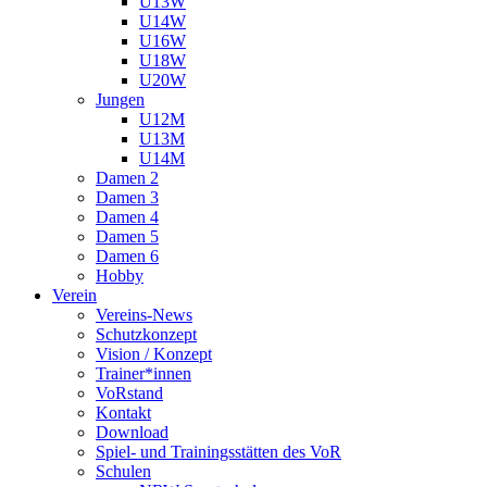
U13W
U14W
U16W
U18W
U20W
Jungen
U12M
U13M
U14M
Damen 2
Damen 3
Damen 4
Damen 5
Damen 6
Hobby
Verein
Vereins-News
Schutzkonzept
Vision / Konzept
Trainer*innen
VoRstand
Kontakt
Download
Spiel- und Trainingsstätten des VoR
Schulen