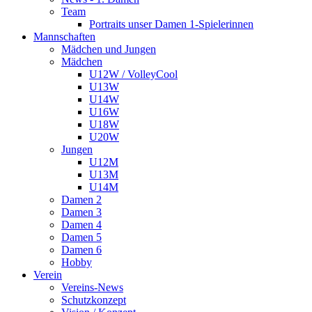
Team
Portraits unser Damen 1-Spielerinnen
Mannschaften
Mädchen und Jungen
Mädchen
U12W / VolleyCool
U13W
U14W
U16W
U18W
U20W
Jungen
U12M
U13M
U14M
Damen 2
Damen 3
Damen 4
Damen 5
Damen 6
Hobby
Verein
Vereins-News
Schutzkonzept