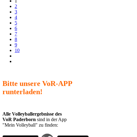
1
2
3
4
5
6
7
8
9
10
Bitte unsere VoR-APP
runterladen!
Alle Volleyballergebnisse des
VoR Paderborn
sind in der App
"Mein Volleyball" zu finden: