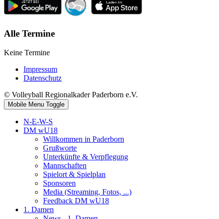
Alle Termine
Keine Termine
Impressum
Datenschutz
© Volleyball Regionalkader Paderborn e.V.
Mobile Menu Toggle
N-E-W-S
DM wU18
Willkommen in Paderborn
Grußworte
Unterkünfte & Verpflegung
Mannschaften
Spielort & Spielplan
Sponsoren
Media (Streaming, Fotos, ...)
Feedback DM wU18
1. Damen
News - 1. Damen