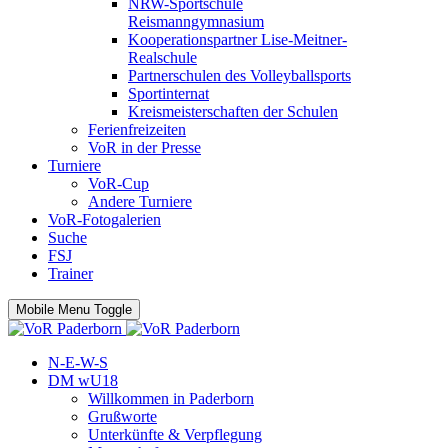
NRW-Sportschule
Reismanngymnasium
Kooperationspartner Lise-Meitner-
Realschule
Partnerschulen des Volleyballsports
Sportinternat
Kreismeisterschaften der Schulen
Ferienfreizeiten
VoR in der Presse
Turniere
VoR-Cup
Andere Turniere
VoR-Fotogalerien
Suche
FSJ
Trainer
Mobile Menu Toggle
N-E-W-S
DM wU18
Willkommen in Paderborn
Grußworte
Unterkünfte & Verpflegung