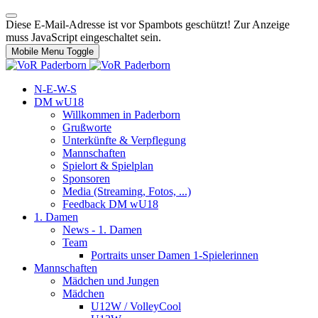
Diese E-Mail-Adresse ist vor Spambots geschützt! Zur Anzeige
muss JavaScript eingeschaltet sein.
Mobile Menu Toggle
N-E-W-S
DM wU18
Willkommen in Paderborn
Grußworte
Unterkünfte & Verpflegung
Mannschaften
Spielort & Spielplan
Sponsoren
Media (Streaming, Fotos, ...)
Feedback DM wU18
1. Damen
News - 1. Damen
Team
Portraits unser Damen 1-Spielerinnen
Mannschaften
Mädchen und Jungen
Mädchen
U12W / VolleyCool