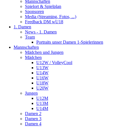
Mannschaften
Spielort & Spielplan
Sponsoren
Media (Streaming, Fotos, ...)
Feedback DM wU18
1. Damen
News - 1. Damen
Team
Portraits unser Damen 1-Spielerinnen
Mannschaften
Mädchen und Jungen
Mädchen
U12W / VolleyCool
U13W
U14W
U16W
U18W
U20W
Jungen
U12M
U13M
U14M
Damen 2
Damen 3
Damen 4