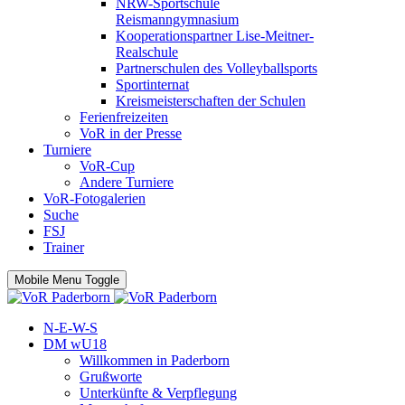
NRW-Sportschule
Reismanngymnasium
Kooperationspartner Lise-Meitner-
Realschule
Partnerschulen des Volleyballsports
Sportinternat
Kreismeisterschaften der Schulen
Ferienfreizeiten
VoR in der Presse
Turniere
VoR-Cup
Andere Turniere
VoR-Fotogalerien
Suche
FSJ
Trainer
Mobile Menu Toggle
N-E-W-S
DM wU18
Willkommen in Paderborn
Grußworte
Unterkünfte & Verpflegung