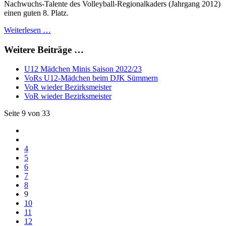
Nachwuchs-Talente des Volleyball-Regionalkaders (Jahrgang 2012)
einen guten 8. Platz.
Weiterlesen …
Weitere Beiträge …
U12 Mädchen Minis Saison 2022/23
VoRs U12-Mädchen beim DJK Sümmern
VoR wieder Bezirksmeister
VoR wieder Bezirksmeister
Seite 9 von 33
4
5
6
7
8
9
10
11
12