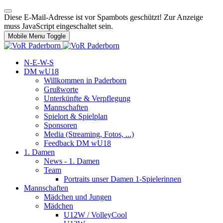
Diese E-Mail-Adresse ist vor Spambots geschützt! Zur Anzeige
muss JavaScript eingeschaltet sein.
Mobile Menu Toggle
N-E-W-S
DM wU18
Willkommen in Paderborn
Grußworte
Unterkünfte & Verpflegung
Mannschaften
Spielort & Spielplan
Sponsoren
Media (Streaming, Fotos, ...)
Feedback DM wU18
1. Damen
News - 1. Damen
Team
Portraits unser Damen 1-Spielerinnen
Mannschaften
Mädchen und Jungen
Mädchen
U12W / VolleyCool