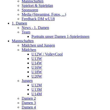
Mannschaften
Spielort & Spielplan
Sponsoren
Media (Streaming, Fotos, ...)
Feedback DM wU18
1. Damen
News - 1. Damen
Team
Portraits unser Damen 1-Spielerinnen
Mannschaften
Mädchen und Jungen
Mädchen
U12W / VolleyCool
U13W
U14W
U16W
U18W
U20W
Jungen
U12M
U13M
U14M
Damen 2
Damen 3
Damen 4