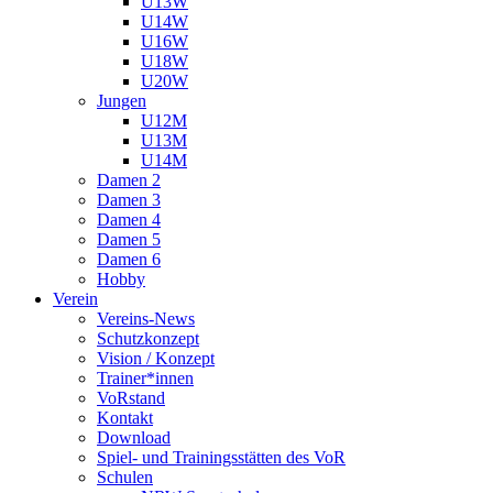
U13W
U14W
U16W
U18W
U20W
Jungen
U12M
U13M
U14M
Damen 2
Damen 3
Damen 4
Damen 5
Damen 6
Hobby
Verein
Vereins-News
Schutzkonzept
Vision / Konzept
Trainer*innen
VoRstand
Kontakt
Download
Spiel- und Trainingsstätten des VoR
Schulen