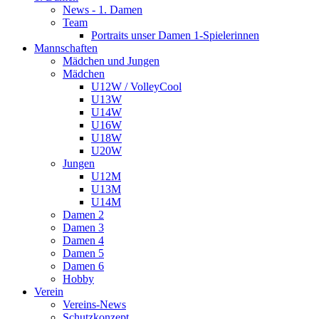
News - 1. Damen
Team
Portraits unser Damen 1-Spielerinnen
Mannschaften
Mädchen und Jungen
Mädchen
U12W / VolleyCool
U13W
U14W
U16W
U18W
U20W
Jungen
U12M
U13M
U14M
Damen 2
Damen 3
Damen 4
Damen 5
Damen 6
Hobby
Verein
Vereins-News
Schutzkonzept