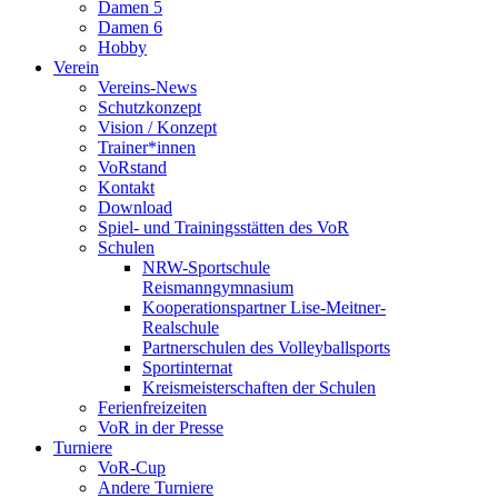
Damen 5
Damen 6
Hobby
Verein
Vereins-News
Schutzkonzept
Vision / Konzept
Trainer*innen
VoRstand
Kontakt
Download
Spiel- und Trainingsstätten des VoR
Schulen
NRW-Sportschule
Reismanngymnasium
Kooperationspartner Lise-Meitner-
Realschule
Partnerschulen des Volleyballsports
Sportinternat
Kreismeisterschaften der Schulen
Ferienfreizeiten
VoR in der Presse
Turniere
VoR-Cup
Andere Turniere