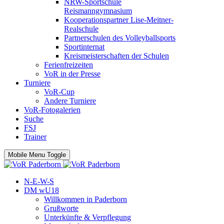
NRW-Sportschule
Reismanngymnasium
Kooperationspartner Lise-Meitner-
Realschule
Partnerschulen des Volleyballsports
Sportinternat
Kreismeisterschaften der Schulen
Ferienfreizeiten
VoR in der Presse
Turniere
VoR-Cup
Andere Turniere
VoR-Fotogalerien
Suche
FSJ
Trainer
Mobile Menu Toggle
N-E-W-S
DM wU18
Willkommen in Paderborn
Grußworte
Unterkünfte & Verpflegung