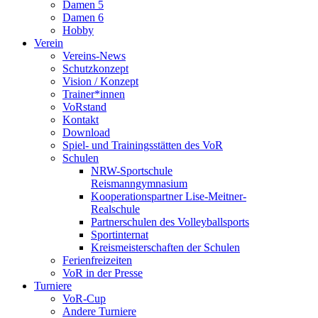
Damen 5
Damen 6
Hobby
Verein
Vereins-News
Schutzkonzept
Vision / Konzept
Trainer*innen
VoRstand
Kontakt
Download
Spiel- und Trainingsstätten des VoR
Schulen
NRW-Sportschule
Reismanngymnasium
Kooperationspartner Lise-Meitner-
Realschule
Partnerschulen des Volleyballsports
Sportinternat
Kreismeisterschaften der Schulen
Ferienfreizeiten
VoR in der Presse
Turniere
VoR-Cup
Andere Turniere