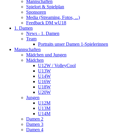
Mannschaften
Spielort & Spielplan
Sponsoren
Media (Streaming, Fotos, ...)
Feedback DM wU18
1. Damen
News - 1. Damen
Team
Portraits unser Damen 1-Spielerinnen
Mannschaften
Mädchen und Jungen
Mädchen
U12W / VolleyCool
U13W
U14W
U16W
U18W
U20W
Jungen
U12M
U13M
U14M
Damen 2
Damen 3
Damen 4