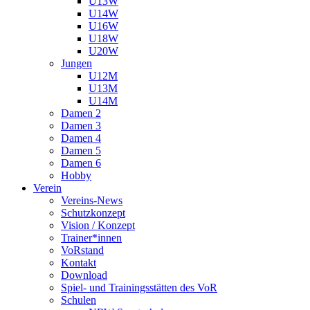
U13W
U14W
U16W
U18W
U20W
Jungen
U12M
U13M
U14M
Damen 2
Damen 3
Damen 4
Damen 5
Damen 6
Hobby
Verein
Vereins-News
Schutzkonzept
Vision / Konzept
Trainer*innen
VoRstand
Kontakt
Download
Spiel- und Trainingsstätten des VoR
Schulen