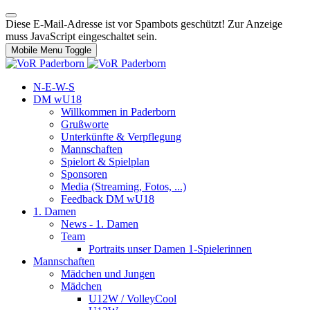
Diese E-Mail-Adresse ist vor Spambots geschützt! Zur Anzeige
muss JavaScript eingeschaltet sein.
Mobile Menu Toggle
N-E-W-S
DM wU18
Willkommen in Paderborn
Grußworte
Unterkünfte & Verpflegung
Mannschaften
Spielort & Spielplan
Sponsoren
Media (Streaming, Fotos, ...)
Feedback DM wU18
1. Damen
News - 1. Damen
Team
Portraits unser Damen 1-Spielerinnen
Mannschaften
Mädchen und Jungen
Mädchen
U12W / VolleyCool