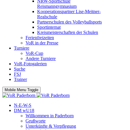
NRW-Sportschule
Reismanngymnasium
Kooperationspartner Lise-Meitner-
Realschule
Partnerschulen des Volleyballsports
Sportinternat
Kreismeisterschaften der Schulen
Ferienfreizeiten
VoR in der Presse
Turniere
VoR-Cup
Andere Turniere
VoR-Fotogalerien
Suche
FSJ
Trainer
Mobile Menu Toggle
N-E-W-S
DM wU18
Willkommen in Paderborn
Grußworte
Unterkünfte & Verpflegung