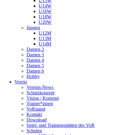
U13W
U14W
U16W
U18W
U20W
Jungen
U12M
U13M
U14M
Damen 2
Damen 3
Damen 4
Damen 5
Damen 6
Hobby
Verein
Vereins-News
Schutzkonzept
Vision / Konzept
Trainer*innen
VoRstand
Kontakt
Download
Spiel- und Trainingsstätten des VoR
Schulen