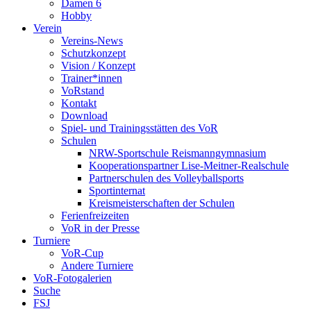
Damen 6
Hobby
Verein
Vereins-News
Schutzkonzept
Vision / Konzept
Trainer*innen
VoRstand
Kontakt
Download
Spiel- und Trainingsstätten des VoR
Schulen
NRW-Sportschule Reismanngymnasium
Kooperationspartner Lise-Meitner-Realschule
Partnerschulen des Volleyballsports
Sportinternat
Kreismeisterschaften der Schulen
Ferienfreizeiten
VoR in der Presse
Turniere
VoR-Cup
Andere Turniere
VoR-Fotogalerien
Suche
FSJ