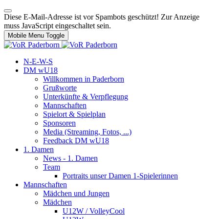
Diese E-Mail-Adresse ist vor Spambots geschützt! Zur Anzeige
muss JavaScript eingeschaltet sein.
Mobile Menu Toggle
N-E-W-S
DM wU18
Willkommen in Paderborn
Grußworte
Unterkünfte & Verpflegung
Mannschaften
Spielort & Spielplan
Sponsoren
Media (Streaming, Fotos, ...)
Feedback DM wU18
1. Damen
News - 1. Damen
Team
Portraits unser Damen 1-Spielerinnen
Mannschaften
Mädchen und Jungen
Mädchen
U12W / VolleyCool