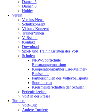
Damen 5
Damen 6
Hobby
Verein
Vereins-News
Schutzkonzept
Vision / Konzept
Trainer*innen
VoRstand
Kontakt
Download
Spiel- und Trainingsstätten des VoR
Schulen
NRW-Sportschule
Reismanngymnasium
Kooperationspartner Lise-Meitner-
Realschule
Partnerschulen des Volleyballsports
Sportinternat
Kreismeisterschaften der Schulen
Ferienfreizeiten
VoR in der Presse
Turniere
VoR-Cup
Andere Turniere