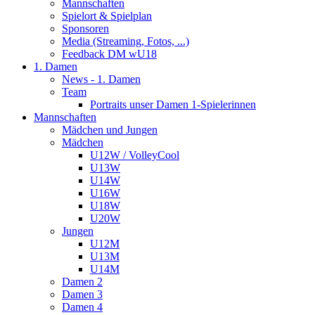
Mannschaften
Spielort & Spielplan
Sponsoren
Media (Streaming, Fotos, ...)
Feedback DM wU18
1. Damen
News - 1. Damen
Team
Portraits unser Damen 1-Spielerinnen
Mannschaften
Mädchen und Jungen
Mädchen
U12W / VolleyCool
U13W
U14W
U16W
U18W
U20W
Jungen
U12M
U13M
U14M
Damen 2
Damen 3
Damen 4