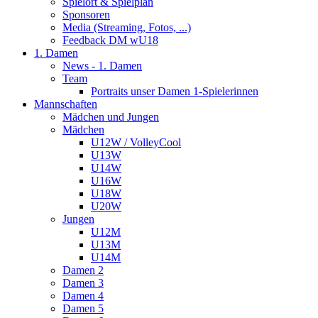
Spielort & Spielplan
Sponsoren
Media (Streaming, Fotos, ...)
Feedback DM wU18
1. Damen
News - 1. Damen
Team
Portraits unser Damen 1-Spielerinnen
Mannschaften
Mädchen und Jungen
Mädchen
U12W / VolleyCool
U13W
U14W
U16W
U18W
U20W
Jungen
U12M
U13M
U14M
Damen 2
Damen 3
Damen 4
Damen 5