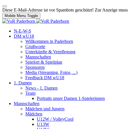
Diese E-Mail-Adresse ist vor Spambots geschützt! Zur Anzeige muss J
Mobile Menu Toggle
N-E-W-S
DM wU18
Willkommen in Paderborn
Grußworte
Unterkünfte & Verpflegung
Mannschaften
Spielort & Spielplan
Sponsoren
Media (Streaming, Fotos, ...)
Feedback DM wU18
1. Damen
News - 1. Damen
Team
Portraits unser Damen 1-Spielerinnen
Mannschaften
Mädchen und Jungen
Mädchen
U12W / VolleyCool
U13W