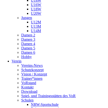
U14W
U16W
U18W
U20W
Jungen
U12M
U13M
U14M
Damen 2
Damen 3
Damen 4
Damen 5
Damen 6
Hobby
Verein
Vereins-News
Schutzkonzept
Vision / Konzept
Trainer*innen
VoRstand
Kontakt
Download
Spiel- und Trainingsstätten des VoR
Schulen
NRW-Sportschule