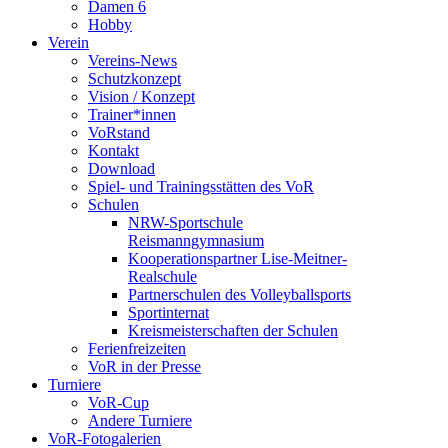
Damen 6
Hobby
Verein
Vereins-News
Schutzkonzept
Vision / Konzept
Trainer*innen
VoRstand
Kontakt
Download
Spiel- und Trainingsstätten des VoR
Schulen
NRW-Sportschule
Reismanngymnasium
Kooperationspartner Lise-Meitner-
Realschule
Partnerschulen des Volleyballsports
Sportinternat
Kreismeisterschaften der Schulen
Ferienfreizeiten
VoR in der Presse
Turniere
VoR-Cup
Andere Turniere
VoR-Fotogalerien