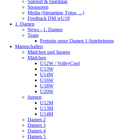
Spielort & Spielplan
Sponsoren
Media (Streaming, Fotos, ...)
Feedback DM wU18
1. Damen
News - 1. Damen
Team
Portraits unser Damen 1-Spielerinnen
Mannschaften
Mädchen und Jungen
Mädchen
U12W / VolleyCool
U13W
U14W
U16W
U18W
U20W
Jungen
U12M
U13M
U14M
Damen 2
Damen 3
Damen 4
Damen 5