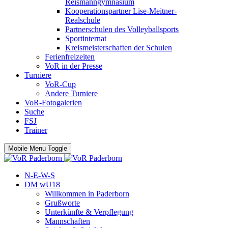
Reismanngymnasium
Kooperationspartner Lise-Meitner-
Realschule
Partnerschulen des Volleyballsports
Sportinternat
Kreismeisterschaften der Schulen
Ferienfreizeiten
VoR in der Presse
Turniere
VoR-Cup
Andere Turniere
VoR-Fotogalerien
Suche
FSJ
Trainer
Mobile Menu Toggle
N-E-W-S
DM wU18
Willkommen in Paderborn
Grußworte
Unterkünfte & Verpflegung
Mannschaften