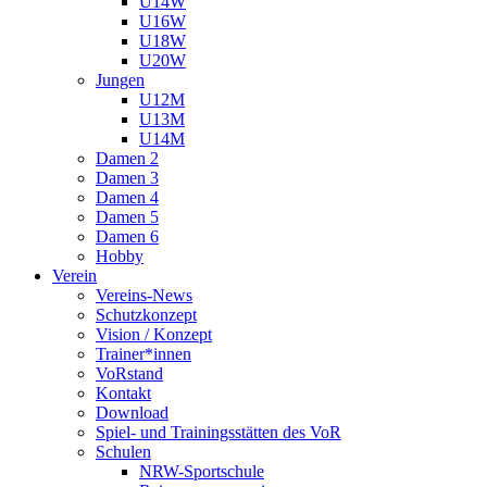
U14W
U16W
U18W
U20W
Jungen
U12M
U13M
U14M
Damen 2
Damen 3
Damen 4
Damen 5
Damen 6
Hobby
Verein
Vereins-News
Schutzkonzept
Vision / Konzept
Trainer*innen
VoRstand
Kontakt
Download
Spiel- und Trainingsstätten des VoR
Schulen
NRW-Sportschule