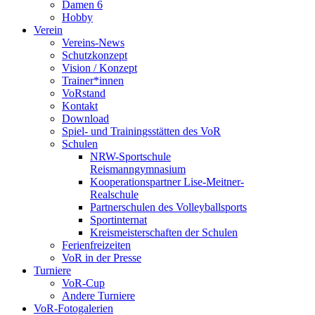
Damen 6
Hobby
Verein
Vereins-News
Schutzkonzept
Vision / Konzept
Trainer*innen
VoRstand
Kontakt
Download
Spiel- und Trainingsstätten des VoR
Schulen
NRW-Sportschule
Reismanngymnasium
Kooperationspartner Lise-Meitner-
Realschule
Partnerschulen des Volleyballsports
Sportinternat
Kreismeisterschaften der Schulen
Ferienfreizeiten
VoR in der Presse
Turniere
VoR-Cup
Andere Turniere
VoR-Fotogalerien