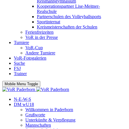
Reismanngymnasium
Kooperationspartner Lise-Meitner-
Realschule
Partnerschulen des Volleyballsports
Sportinternat
Kreismeisterschaften der Schulen
Ferienfreizeiten
VoR in der Presse
Turniere
VoR-Cup
Andere Turniere
VoR-Fotogalerien
Suche
FSJ
Trainer
Mobile Menu Toggle
N-E-W-S
DM wU18
Willkommen in Paderborn
Grußworte
Unterkünfte & Verpflegung
Mannschaften