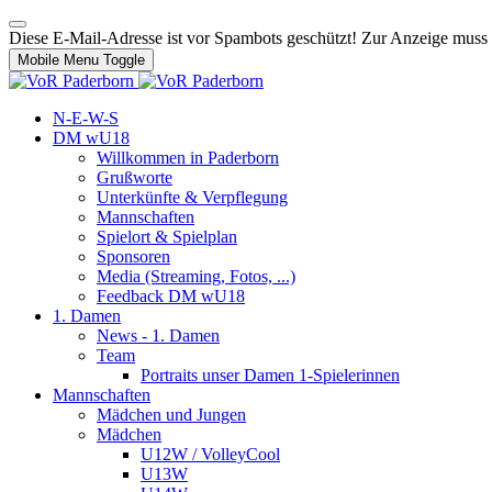
Diese E-Mail-Adresse ist vor Spambots geschützt! Zur Anzeige muss J
Mobile Menu Toggle
N-E-W-S
DM wU18
Willkommen in Paderborn
Grußworte
Unterkünfte & Verpflegung
Mannschaften
Spielort & Spielplan
Sponsoren
Media (Streaming, Fotos, ...)
Feedback DM wU18
1. Damen
News - 1. Damen
Team
Portraits unser Damen 1-Spielerinnen
Mannschaften
Mädchen und Jungen
Mädchen
U12W / VolleyCool
U13W