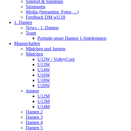
Spielort & Spielplan
Sponsoren
Media (Streaming, Fotos, ...)
Feedback DM wU18
1. Damen
News - 1. Damen
Team
Portraits unser Damen 1-Spielerinnen
Mannschaften
Mädchen und Jungen
Mädchen
U12W / VolleyCool
U13W
U14W
U16W
U18W
U20W
Jungen
U12M
U13M
U14M
Damen 2
Damen 3
Damen 4
Damen 5