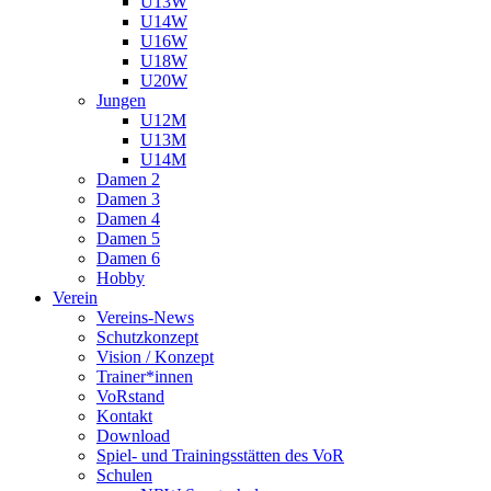
U13W
U14W
U16W
U18W
U20W
Jungen
U12M
U13M
U14M
Damen 2
Damen 3
Damen 4
Damen 5
Damen 6
Hobby
Verein
Vereins-News
Schutzkonzept
Vision / Konzept
Trainer*innen
VoRstand
Kontakt
Download
Spiel- und Trainingsstätten des VoR
Schulen