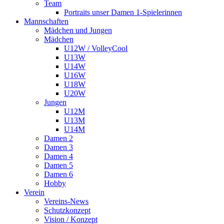
Team
Portraits unser Damen 1-Spielerinnen
Mannschaften
Mädchen und Jungen
Mädchen
U12W / VolleyCool
U13W
U14W
U16W
U18W
U20W
Jungen
U12M
U13M
U14M
Damen 2
Damen 3
Damen 4
Damen 5
Damen 6
Hobby
Verein
Vereins-News
Schutzkonzept
Vision / Konzept