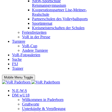
NRW-Sportschule
Reismanngymnasium
Kooperationspartner Lise-Meitner-
Realschule
Partnerschulen des Volleyballsports
Sportinternat
Kreismeisterschaften der Schulen
Ferienfreizeiten
VoR in der Presse
Turniere
VoR-Cup
Andere Turniere
VoR-Fotogalerien
Suche
FSJ
Trainer
Mobile Menu Toggle
N-E-W-S
DM wU18
Willkommen in Paderborn
Grußworte
Unterkünfte & Verpflegung