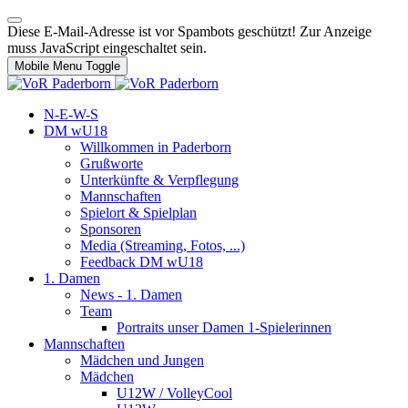
Diese E-Mail-Adresse ist vor Spambots geschützt! Zur Anzeige
muss JavaScript eingeschaltet sein.
Mobile Menu Toggle
N-E-W-S
DM wU18
Willkommen in Paderborn
Grußworte
Unterkünfte & Verpflegung
Mannschaften
Spielort & Spielplan
Sponsoren
Media (Streaming, Fotos, ...)
Feedback DM wU18
1. Damen
News - 1. Damen
Team
Portraits unser Damen 1-Spielerinnen
Mannschaften
Mädchen und Jungen
Mädchen
U12W / VolleyCool