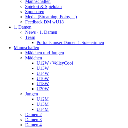
Mannschaften
Spielort & Spielplan
Sponsoren
Media (Streaming, Fotos, ...)
Feedback DM wU18
1. Damen
News - 1. Damen
Team
Portraits unser Damen 1-Spielerinnen
Mannschaften
Mädchen und Jungen
Mädchen
U12W / VolleyCool
U13W
U14W
U16W
U18W
U20W
Jungen
U12M
U13M
U14M
Damen 2
Damen 3
Damen 4