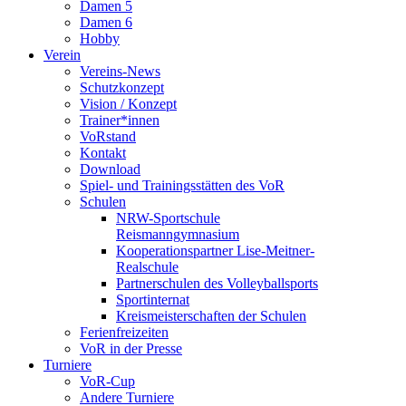
Damen 5
Damen 6
Hobby
Verein
Vereins-News
Schutzkonzept
Vision / Konzept
Trainer*innen
VoRstand
Kontakt
Download
Spiel- und Trainingsstätten des VoR
Schulen
NRW-Sportschule
Reismanngymnasium
Kooperationspartner Lise-Meitner-
Realschule
Partnerschulen des Volleyballsports
Sportinternat
Kreismeisterschaften der Schulen
Ferienfreizeiten
VoR in der Presse
Turniere
VoR-Cup
Andere Turniere