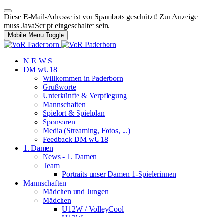
Diese E-Mail-Adresse ist vor Spambots geschützt! Zur Anzeige
muss JavaScript eingeschaltet sein.
Mobile Menu Toggle
N-E-W-S
DM wU18
Willkommen in Paderborn
Grußworte
Unterkünfte & Verpflegung
Mannschaften
Spielort & Spielplan
Sponsoren
Media (Streaming, Fotos, ...)
Feedback DM wU18
1. Damen
News - 1. Damen
Team
Portraits unser Damen 1-Spielerinnen
Mannschaften
Mädchen und Jungen
Mädchen
U12W / VolleyCool