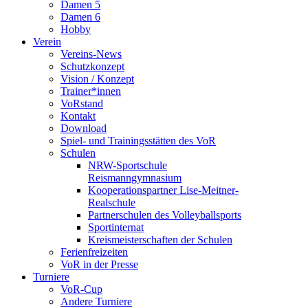
Damen 5
Damen 6
Hobby
Verein
Vereins-News
Schutzkonzept
Vision / Konzept
Trainer*innen
VoRstand
Kontakt
Download
Spiel- und Trainingsstätten des VoR
Schulen
NRW-Sportschule
Reismanngymnasium
Kooperationspartner Lise-Meitner-
Realschule
Partnerschulen des Volleyballsports
Sportinternat
Kreismeisterschaften der Schulen
Ferienfreizeiten
VoR in der Presse
Turniere
VoR-Cup
Andere Turniere