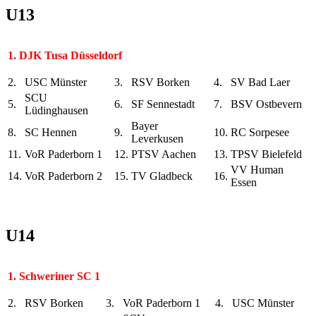
U13
1.
DJK Tusa Düsseldorf
2.
USC Münster
3.
RSV Borken
4.
SV Bad Laer
SCU
5.
6.
SF Sennestadt
7.
BSV Ostbevern
Lüdinghausen
Bayer
8.
SC Hennen
9.
10.
RC Sorpesee
Leverkusen
11.
VoR Paderborn 1
12.
PTSV Aachen
13.
TPSV Bielefeld
VV Human
14.
VoR Paderborn 2
15.
TV Gladbeck
16.
Essen
U14
1.
Schweriner SC 1
2.
RSV Borken
3.
VoR Paderborn 1
4.
USC Münster