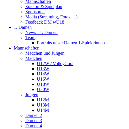
Mannschaften
Spielort & Spielplan
Sponsoren
Media (Streaming, Fotos, ...)
Feedback DM wU18
1. Damen
News - 1. Damen
Team
Portraits unser Damen 1-Spielerinnen
Mannschaften
Mädchen und Jungen
Mädchen
U12W / VolleyCool
U13W
U14W
U16W
U18W
U20W
Jungen
U12M
U13M
U14M
Damen 2
Damen 3
Damen 4