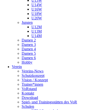
U13W
U14W
U16W
U18W
U20W
Jungen
U12M
U13M
U14M
Damen 2
Damen 3
Damen 4
Damen 5
Damen 6
Hobby
Verein
Vereins-News
Schutzkonzept
Vision / Konzept
Trainer*innen
VoRstand
Kontakt
Download
Spiel- und Trainingsstätten des VoR
Schulen