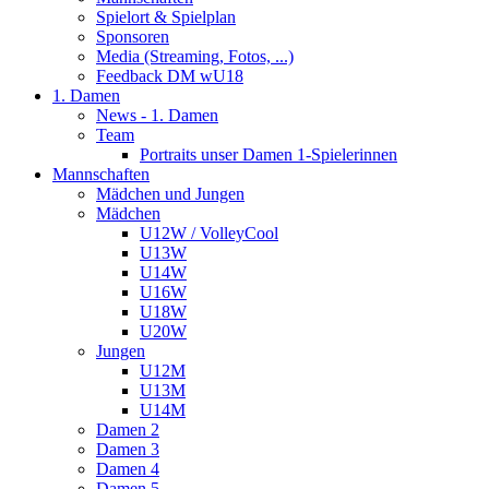
Spielort & Spielplan
Sponsoren
Media (Streaming, Fotos, ...)
Feedback DM wU18
1. Damen
News - 1. Damen
Team
Portraits unser Damen 1-Spielerinnen
Mannschaften
Mädchen und Jungen
Mädchen
U12W / VolleyCool
U13W
U14W
U16W
U18W
U20W
Jungen
U12M
U13M
U14M
Damen 2
Damen 3
Damen 4
Damen 5