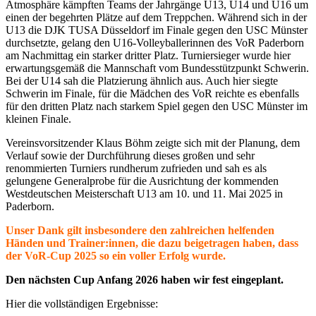
Atmosphäre kämpften Teams der Jahrgänge U13, U14 und U16 um
einen der begehrten Plätze auf dem Treppchen. Während sich in der
U13 die DJK TUSA Düsseldorf im Finale gegen den USC Münster
durchsetzte, gelang den U16-Volleyballerinnen des VoR Paderborn
am Nachmittag ein starker dritter Platz. Turniersieger wurde hier
erwartungsgemäß die Mannschaft vom Bundesstützpunkt Schwerin.
Bei der U14 sah die Platzierung ähnlich aus. Auch hier siegte
Schwerin im Finale, für die Mädchen des VoR reichte es ebenfalls
für den dritten Platz nach starkem Spiel gegen den USC Münster im
kleinen Finale.
Vereinsvorsitzender Klaus Böhm zeigte sich mit der Planung, dem
Verlauf sowie der Durchführung dieses großen und sehr
renommierten Turniers rundherum zufrieden und sah es als
gelungene Generalprobe für die Ausrichtung der kommenden
Westdeutschen Meisterschaft U13 am 10. und 11. Mai 2025 in
Paderborn.
Unser Dank gilt insbesondere den zahlreichen helfenden
Händen und Trainer:innen, die dazu beigetragen haben, dass
der VoR-Cup 2025 so ein voller Erfolg wurde.
Den nächsten Cup Anfang 2026 haben wir fest eingeplant.
Hier die vollständigen Ergebnisse: