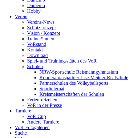
Damen 6
Hobby
Verein
Vereins-News
Schutzkonzept
Vision / Konzept
Trainer*innen
VoRstand
Kontakt
Download
Spiel- und Trainingsstätten des VoR
Schulen
NRW-Sportschule Reismanngymnasium
Kooperationspartner Lise-Meitner-Realschule
Partnerschulen des Volleyballsports
Sportinternat
Kreismeisterschaften der Schulen
Ferienfreizeiten
VoR in der Presse
Turniere
VoR-Cup
Andere Turniere
VoR-Fotogalerien
Suche