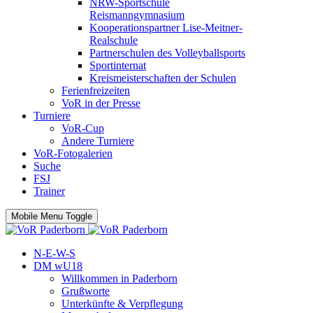
NRW-Sportschule
Reismanngymnasium
Kooperationspartner Lise-Meitner-
Realschule
Partnerschulen des Volleyballsports
Sportinternat
Kreismeisterschaften der Schulen
Ferienfreizeiten
VoR in der Presse
Turniere
VoR-Cup
Andere Turniere
VoR-Fotogalerien
Suche
FSJ
Trainer
Mobile Menu Toggle
N-E-W-S
DM wU18
Willkommen in Paderborn
Grußworte
Unterkünfte & Verpflegung