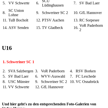
SCU
5.
VV Schwerte
6.
7.
SV Bad Laer
Lüdinghausen
SC Union
8.
9.
Schweriner SC 2
10.
GfL Hannover
Lohne
11.
TuB Bocholt
12.
PTSV Aachen
13.
RC Sorpesee
VoR Paderborn
14.
ASV Senden
15.
TV Gladbeck
16.
2
U16
1.
Schweriner SC 1
2.
SVA Salzbergen
3.
VoR Paderborn
4.
RSV Borken
5.
SV Bad Laer
6.
WVV-Auswahl
7.
FC Leschede
8.
USC Münster
9.
Schweriner SC 2
10.
VC Osnabrück
11.
VV Schwerte
12.
GfL Hannover
Und hier geht's zu den entsprechenden Foto-Galerien von