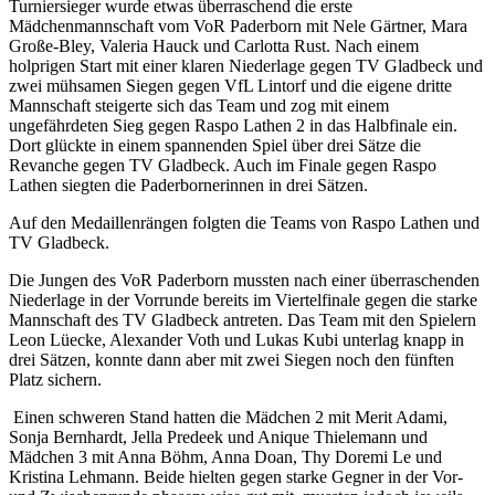
Turniersieger wurde etwas überraschend die erste
Mädchenmannschaft vom VoR Paderborn mit Nele Gärtner, Mara
Große-Bley, Valeria Hauck und Carlotta Rust. Nach einem
holprigen Start mit einer klaren Niederlage gegen TV Gladbeck und
zwei mühsamen Siegen gegen VfL Lintorf und die eigene dritte
Mannschaft steigerte sich das Team und zog mit einem
ungefährdeten Sieg gegen Raspo Lathen 2 in das Halbfinale ein.
Dort glückte in einem spannenden Spiel über drei Sätze die
Revanche gegen TV Gladbeck. Auch im Finale gegen Raspo
Lathen siegten die Paderbornerinnen in drei Sätzen.
Auf den Medaillenrängen folgten die Teams von Raspo Lathen und
TV Gladbeck.
Die Jungen des VoR Paderborn mussten nach einer überraschenden
Niederlage in der Vorrunde bereits im Viertelfinale gegen die starke
Mannschaft des TV Gladbeck antreten. Das Team mit den Spielern
Leon Lüecke, Alexander Voth und Lukas Kubi unterlag knapp in
drei Sätzen, konnte dann aber mit zwei Siegen noch den fünften
Platz sichern.
Einen schweren Stand hatten die Mädchen 2 mit Merit Adami,
Sonja Bernhardt, Jella Predeek und Anique Thielemann und
Mädchen 3 mit Anna Böhm, Anna Doan, Thy Doremi Le und
Kristina Lehmann. Beide hielten gegen starke Gegner in der Vor-