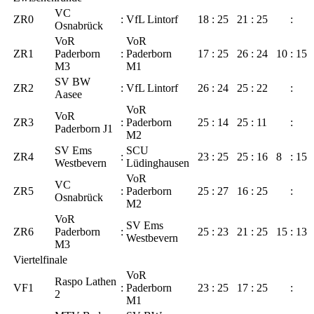
VC
ZR0
:
VfL Lintorf
18
:
25
21
:
25
:
Osnabrück
VoR
VoR
ZR1
Paderborn
:
Paderborn
17
:
25
26
:
24
10
:
15
M3
M1
SV BW
ZR2
:
VfL Lintorf
26
:
24
25
:
22
:
Aasee
VoR
VoR
ZR3
:
Paderborn
25
:
14
25
:
11
:
Paderborn J1
M2
SV Ems
SCU
ZR4
:
23
:
25
25
:
16
8
:
15
Westbevern
Lüdinghausen
VoR
VC
ZR5
:
Paderborn
25
:
27
16
:
25
:
Osnabrück
M2
VoR
SV Ems
ZR6
Paderborn
:
25
:
23
21
:
25
15
:
13
Westbevern
M3
Viertelfinale
VoR
Raspo Lathen
VF1
:
Paderborn
23
:
25
17
:
25
:
2
M1