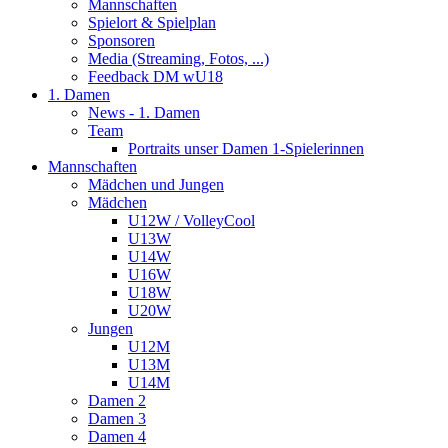
Mannschaften
Spielort & Spielplan
Sponsoren
Media (Streaming, Fotos, ...)
Feedback DM wU18
1. Damen
News - 1. Damen
Team
Portraits unser Damen 1-Spielerinnen
Mannschaften
Mädchen und Jungen
Mädchen
U12W / VolleyCool
U13W
U14W
U16W
U18W
U20W
Jungen
U12M
U13M
U14M
Damen 2
Damen 3
Damen 4