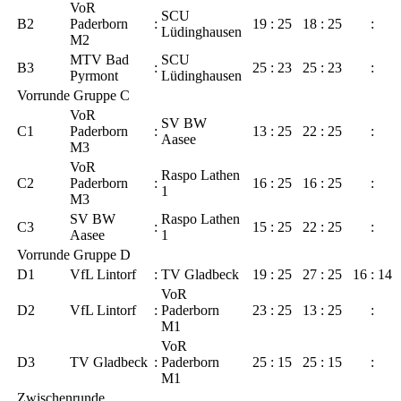
VoR
SCU
B2
Paderborn
:
19
:
25
18
:
25
:
Lüdinghausen
M2
MTV Bad
SCU
B3
:
25
:
23
25
:
23
:
Pyrmont
Lüdinghausen
Vorrunde Gruppe C
VoR
SV BW
C1
Paderborn
:
13
:
25
22
:
25
:
Aasee
M3
VoR
Raspo Lathen
C2
Paderborn
:
16
:
25
16
:
25
:
1
M3
SV BW
Raspo Lathen
C3
:
15
:
25
22
:
25
:
Aasee
1
Vorrunde Gruppe D
D1
VfL Lintorf
:
TV Gladbeck
19
:
25
27
:
25
16
:
14
VoR
D2
VfL Lintorf
:
Paderborn
23
:
25
13
:
25
:
M1
VoR
D3
TV Gladbeck
:
Paderborn
25
:
15
25
:
15
:
M1
Zwischenrunde