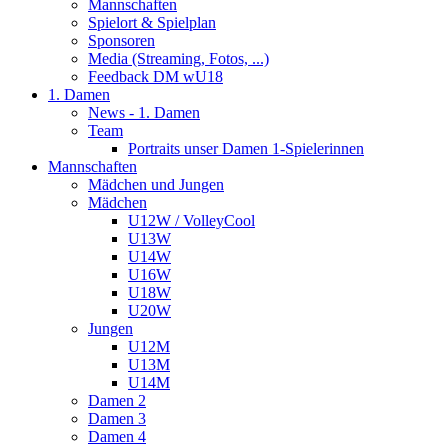
Mannschaften
Spielort & Spielplan
Sponsoren
Media (Streaming, Fotos, ...)
Feedback DM wU18
1. Damen
News - 1. Damen
Team
Portraits unser Damen 1-Spielerinnen
Mannschaften
Mädchen und Jungen
Mädchen
U12W / VolleyCool
U13W
U14W
U16W
U18W
U20W
Jungen
U12M
U13M
U14M
Damen 2
Damen 3
Damen 4