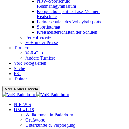
NRW-Sportschule
Reismanngymnasium
Kooperationspartner Lise-Meitner-
Realschule
Partnerschulen des Volleyballsports
Sportinternat
Kreismeisterschaften der Schulen
Ferienfreizeiten
VoR in der Presse
Turniere
VoR-Cup
Andere Turniere
VoR-Fotogalerien
Suche
FSJ
Trainer
Mobile Menu Toggle
N-E-W-S
DM wU18
Willkommen in Paderborn
Grußworte
Unterkünfte & Verpflegung