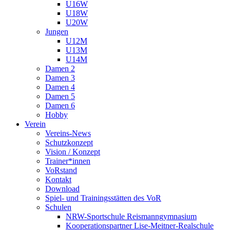
U16W
U18W
U20W
Jungen
U12M
U13M
U14M
Damen 2
Damen 3
Damen 4
Damen 5
Damen 6
Hobby
Verein
Vereins-News
Schutzkonzept
Vision / Konzept
Trainer*innen
VoRstand
Kontakt
Download
Spiel- und Trainingsstätten des VoR
Schulen
NRW-Sportschule Reismanngymnasium
Kooperationspartner Lise-Meitner-Realschule