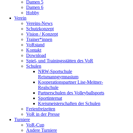
Damen 5
Damen 6
Hobby
Verein
Vereins-News
Schutzkonzept
Vision / Konzept
Trainer*innen
VoRstand
Kontakt
Download
Spiel- und Trainingsstätten des VoR
Schulen
NRW-Sportschule
Reismanngymnasium
Kooperationspartner Lise-Meitner-
Realschule
Partnerschulen des Volleyballsports
Sportinternat
Kreismeisterschaften der Schulen
Ferienfreizeiten
VoR in der Presse
Turniere
VoR-Cup
Andere Turniere