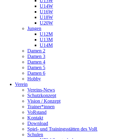
U13W
U14W
U16W
U18W
U20W
Jungen
U12M
U13M
U14M
Damen 2
Damen 3
Damen 4
Damen 5
Damen 6
Hobby
Verein
Vereins-News
Schutzkonzept
Vision / Konzept
Trainer*innen
VoRstand
Kontakt
Download
Spiel- und Trainingsstätten des VoR
Schulen