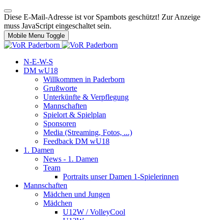
Diese E-Mail-Adresse ist vor Spambots geschützt! Zur Anzeige
muss JavaScript eingeschaltet sein.
Mobile Menu Toggle
N-E-W-S
DM wU18
Willkommen in Paderborn
Grußworte
Unterkünfte & Verpflegung
Mannschaften
Spielort & Spielplan
Sponsoren
Media (Streaming, Fotos, ...)
Feedback DM wU18
1. Damen
News - 1. Damen
Team
Portraits unser Damen 1-Spielerinnen
Mannschaften
Mädchen und Jungen
Mädchen
U12W / VolleyCool