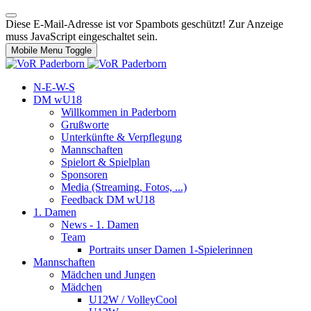
Diese E-Mail-Adresse ist vor Spambots geschützt! Zur Anzeige
muss JavaScript eingeschaltet sein.
Mobile Menu Toggle
N-E-W-S
DM wU18
Willkommen in Paderborn
Grußworte
Unterkünfte & Verpflegung
Mannschaften
Spielort & Spielplan
Sponsoren
Media (Streaming, Fotos, ...)
Feedback DM wU18
1. Damen
News - 1. Damen
Team
Portraits unser Damen 1-Spielerinnen
Mannschaften
Mädchen und Jungen
Mädchen
U12W / VolleyCool