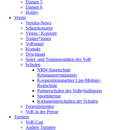
Damen 5
Damen 6
Hobby
Verein
Vereins-News
Schutzkonzept
Vision / Konzept
Trainer*innen
VoRstand
Kontakt
Download
Spiel- und Trainingsstätten des VoR
Schulen
NRW-Sportschule
Reismanngymnasium
Kooperationspartner Lise-Meitner-
Realschule
Partnerschulen des Volleyballsports
Sportinternat
Kreismeisterschaften der Schulen
Ferienfreizeiten
VoR in der Presse
Turniere
VoR-Cup
Andere Turniere