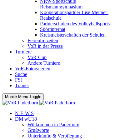
NRW-Sportschule
Reismanngymnasium
Kooperationspartner Lise-Meitner-
Realschule
Partnerschulen des Volleyballsports
Sportinternat
Kreismeisterschaften der Schulen
Ferienfreizeiten
VoR in der Presse
Turniere
VoR-Cup
Andere Turniere
VoR-Fotogalerien
Suche
FSJ
Trainer
Mobile Menu Toggle
N-E-W-S
DM wU18
Willkommen in Paderborn
Grußworte
Unterkünfte & Verpflegung