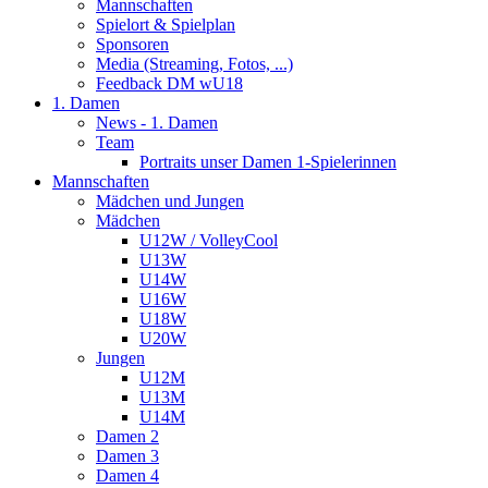
Mannschaften
Spielort & Spielplan
Sponsoren
Media (Streaming, Fotos, ...)
Feedback DM wU18
1. Damen
News - 1. Damen
Team
Portraits unser Damen 1-Spielerinnen
Mannschaften
Mädchen und Jungen
Mädchen
U12W / VolleyCool
U13W
U14W
U16W
U18W
U20W
Jungen
U12M
U13M
U14M
Damen 2
Damen 3
Damen 4