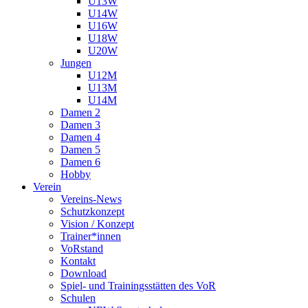
U13W
U14W
U16W
U18W
U20W
Jungen
U12M
U13M
U14M
Damen 2
Damen 3
Damen 4
Damen 5
Damen 6
Hobby
Verein
Vereins-News
Schutzkonzept
Vision / Konzept
Trainer*innen
VoRstand
Kontakt
Download
Spiel- und Trainingsstätten des VoR
Schulen