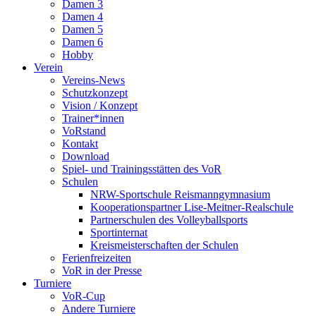
Damen 3
Damen 4
Damen 5
Damen 6
Hobby
Verein
Vereins-News
Schutzkonzept
Vision / Konzept
Trainer*innen
VoRstand
Kontakt
Download
Spiel- und Trainingsstätten des VoR
Schulen
NRW-Sportschule Reismanngymnasium
Kooperationspartner Lise-Meitner-Realschule
Partnerschulen des Volleyballsports
Sportinternat
Kreismeisterschaften der Schulen
Ferienfreizeiten
VoR in der Presse
Turniere
VoR-Cup
Andere Turniere