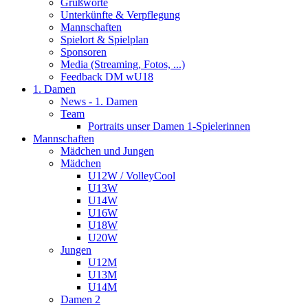
Grußworte
Unterkünfte & Verpflegung
Mannschaften
Spielort & Spielplan
Sponsoren
Media (Streaming, Fotos, ...)
Feedback DM wU18
1. Damen
News - 1. Damen
Team
Portraits unser Damen 1-Spielerinnen
Mannschaften
Mädchen und Jungen
Mädchen
U12W / VolleyCool
U13W
U14W
U16W
U18W
U20W
Jungen
U12M
U13M
U14M
Damen 2