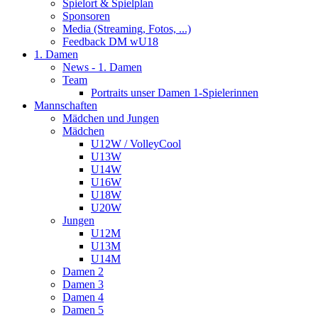
Spielort & Spielplan
Sponsoren
Media (Streaming, Fotos, ...)
Feedback DM wU18
1. Damen
News - 1. Damen
Team
Portraits unser Damen 1-Spielerinnen
Mannschaften
Mädchen und Jungen
Mädchen
U12W / VolleyCool
U13W
U14W
U16W
U18W
U20W
Jungen
U12M
U13M
U14M
Damen 2
Damen 3
Damen 4
Damen 5