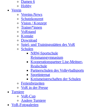
Damen 6
Hobby
Verein
Vereins-News
Schutzkonzept
Vision / Konzept
Trainer*innen
VoRstand
Kontakt
Download
Spiel- und Trainingsstätten des VoR
Schulen
NRW-Sportschule
Reismanngymnasium
Kooperationspartner Lise-Meitner-
Realschule
Partnerschulen des Volleyballsports
Sportinternat
Kreismeisterschaften der Schulen
Ferienfreizeiten
VoR in der Presse
Turniere
VoR-Cup
Andere Turniere
VoR-Fotogalerien