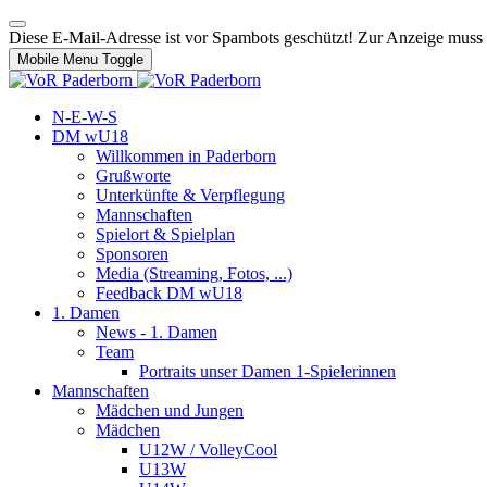
Diese E-Mail-Adresse ist vor Spambots geschützt! Zur Anzeige muss J
Mobile Menu Toggle
N-E-W-S
DM wU18
Willkommen in Paderborn
Grußworte
Unterkünfte & Verpflegung
Mannschaften
Spielort & Spielplan
Sponsoren
Media (Streaming, Fotos, ...)
Feedback DM wU18
1. Damen
News - 1. Damen
Team
Portraits unser Damen 1-Spielerinnen
Mannschaften
Mädchen und Jungen
Mädchen
U12W / VolleyCool
U13W