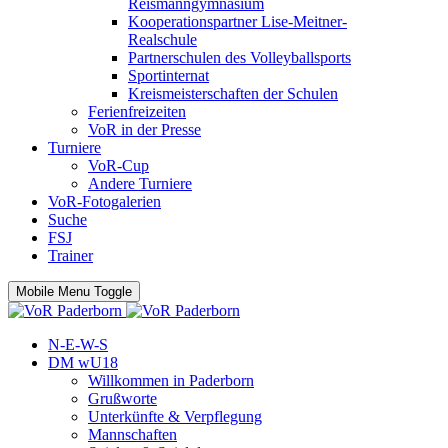
Reismanngymnasium
Kooperationspartner Lise-Meitner-
Realschule
Partnerschulen des Volleyballsports
Sportinternat
Kreismeisterschaften der Schulen
Ferienfreizeiten
VoR in der Presse
Turniere
VoR-Cup
Andere Turniere
VoR-Fotogalerien
Suche
FSJ
Trainer
Mobile Menu Toggle
N-E-W-S
DM wU18
Willkommen in Paderborn
Grußworte
Unterkünfte & Verpflegung
Mannschaften