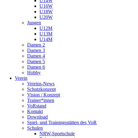
U14W
U16W
U18W
U20W
Jungen
U12M
U13M
U14M
Damen 2
Damen 3
Damen 4
Damen 5
Damen 6
Hobby
Verein
Vereins-News
Schutzkonzept
Vision / Konzept
Trainer*innen
VoRstand
Kontakt
Download
Spiel- und Trainingsstätten des VoR
Schulen
NRW-Sportschule