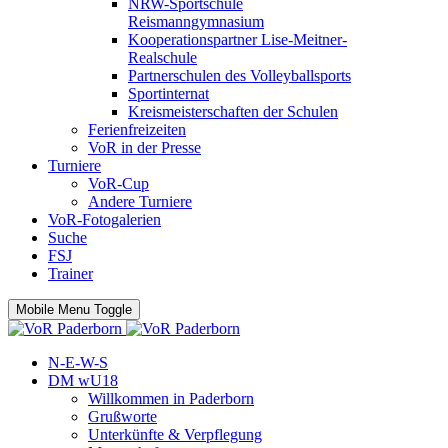
NRW-Sportschule
Reismanngymnasium
Kooperationspartner Lise-Meitner-
Realschule
Partnerschulen des Volleyballsports
Sportinternat
Kreismeisterschaften der Schulen
Ferienfreizeiten
VoR in der Presse
Turniere
VoR-Cup
Andere Turniere
VoR-Fotogalerien
Suche
FSJ
Trainer
Mobile Menu Toggle
N-E-W-S
DM wU18
Willkommen in Paderborn
Grußworte
Unterkünfte & Verpflegung