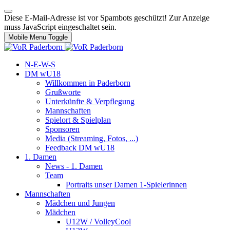
Diese E-Mail-Adresse ist vor Spambots geschützt! Zur Anzeige
muss JavaScript eingeschaltet sein.
Mobile Menu Toggle
N-E-W-S
DM wU18
Willkommen in Paderborn
Grußworte
Unterkünfte & Verpflegung
Mannschaften
Spielort & Spielplan
Sponsoren
Media (Streaming, Fotos, ...)
Feedback DM wU18
1. Damen
News - 1. Damen
Team
Portraits unser Damen 1-Spielerinnen
Mannschaften
Mädchen und Jungen
Mädchen
U12W / VolleyCool