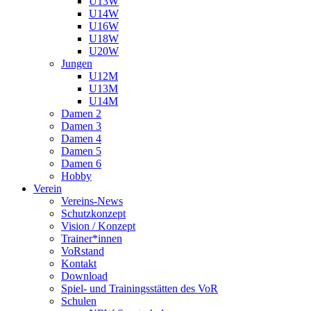
U13W
U14W
U16W
U18W
U20W
Jungen
U12M
U13M
U14M
Damen 2
Damen 3
Damen 4
Damen 5
Damen 6
Hobby
Verein
Vereins-News
Schutzkonzept
Vision / Konzept
Trainer*innen
VoRstand
Kontakt
Download
Spiel- und Trainingsstätten des VoR
Schulen