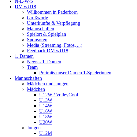
N-E-W-S
DM wU18
Willkommen in Paderborn
Grußworte
Unterkünfte & Verpflegung
Mannschaften
Spielort & Spielplan
Sponsoren
Media (Streaming, Fotos, ...)
Feedback DM wU18
1. Damen
News - 1. Damen
Team
Portraits unser Damen 1-Spielerinnen
Mannschaften
Mädchen und Jungen
Mädchen
U12W / VolleyCool
U13W
U14W
U16W
U18W
U20W
Jungen
U12M