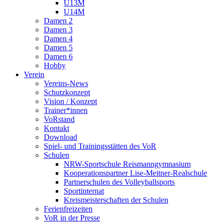
U13M
U14M
Damen 2
Damen 3
Damen 4
Damen 5
Damen 6
Hobby
Verein
Vereins-News
Schutzkonzept
Vision / Konzept
Trainer*innen
VoRstand
Kontakt
Download
Spiel- und Trainingsstätten des VoR
Schulen
NRW-Sportschule Reismanngymnasium
Kooperationspartner Lise-Meitner-Realschule
Partnerschulen des Volleyballsports
Sportinternat
Kreismeisterschaften der Schulen
Ferienfreizeiten
VoR in der Presse