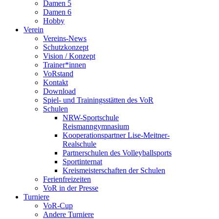
Damen 5
Damen 6
Hobby
Verein
Vereins-News
Schutzkonzept
Vision / Konzept
Trainer*innen
VoRstand
Kontakt
Download
Spiel- und Trainingsstätten des VoR
Schulen
NRW-Sportschule
Reismanngymnasium
Kooperationspartner Lise-Meitner-
Realschule
Partnerschulen des Volleyballsports
Sportinternat
Kreismeisterschaften der Schulen
Ferienfreizeiten
VoR in der Presse
Turniere
VoR-Cup
Andere Turniere