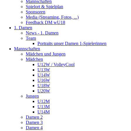
Mannschaften
Spielort & Spielplan
Sponsoren
Media (Streaming, Fotos, ...)
Feedback DM wU18
1. Damen
News - 1. Damen
Team
Portraits unser Damen 1-Spielerinnen
Mannschaften
Mädchen und Jungen
Mädchen
U12W / VolleyCool
U13W
U14W
U16W
U18W
U20W
Jungen
U12M
U13M
U14M
Damen 2
Damen 3
Damen 4