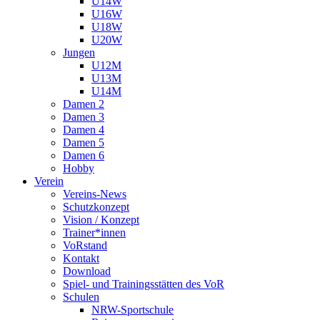
U14W
U16W
U18W
U20W
Jungen
U12M
U13M
U14M
Damen 2
Damen 3
Damen 4
Damen 5
Damen 6
Hobby
Verein
Vereins-News
Schutzkonzept
Vision / Konzept
Trainer*innen
VoRstand
Kontakt
Download
Spiel- und Trainingsstätten des VoR
Schulen
NRW-Sportschule