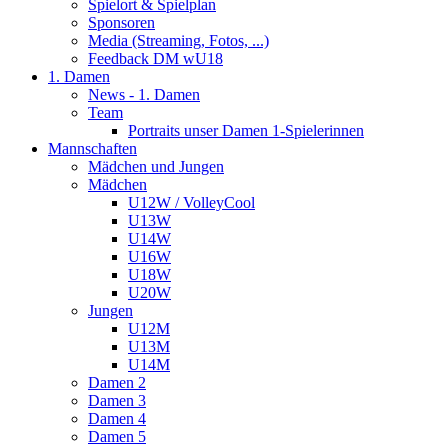
Spielort & Spielplan
Sponsoren
Media (Streaming, Fotos, ...)
Feedback DM wU18
1. Damen
News - 1. Damen
Team
Portraits unser Damen 1-Spielerinnen
Mannschaften
Mädchen und Jungen
Mädchen
U12W / VolleyCool
U13W
U14W
U16W
U18W
U20W
Jungen
U12M
U13M
U14M
Damen 2
Damen 3
Damen 4
Damen 5