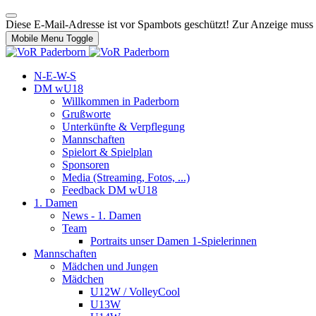
Diese E-Mail-Adresse ist vor Spambots geschützt! Zur Anzeige muss J
Mobile Menu Toggle
N-E-W-S
DM wU18
Willkommen in Paderborn
Grußworte
Unterkünfte & Verpflegung
Mannschaften
Spielort & Spielplan
Sponsoren
Media (Streaming, Fotos, ...)
Feedback DM wU18
1. Damen
News - 1. Damen
Team
Portraits unser Damen 1-Spielerinnen
Mannschaften
Mädchen und Jungen
Mädchen
U12W / VolleyCool
U13W