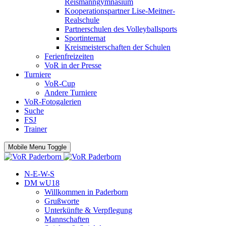
Reismanngymnasium
Kooperationspartner Lise-Meitner-
Realschule
Partnerschulen des Volleyballsports
Sportinternat
Kreismeisterschaften der Schulen
Ferienfreizeiten
VoR in der Presse
Turniere
VoR-Cup
Andere Turniere
VoR-Fotogalerien
Suche
FSJ
Trainer
Mobile Menu Toggle
N-E-W-S
DM wU18
Willkommen in Paderborn
Grußworte
Unterkünfte & Verpflegung
Mannschaften