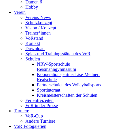
Damen 6
Hobby
Verein
Vereins-News
Schutzkonzept
Vision / Konzept
Trainer*innen
VoRstand
Kontakt
Download
Spiel- und Trainingsstätten des VoR
Schulen
NRW-Sportschule
Reismanngymnasium
Kooperationspartner Lise-Meitner-
Realschule
Partnerschulen des Volleyballsports
Sportinternat
Kreismeisterschaften der Schulen
Ferienfreizeiten
VoR in der Presse
Turniere
VoR-Cup
Andere Turniere
VoR-Fotogalerien