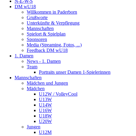
N-E-W-S
DM wU18
Willkommen in Paderborn
Grußworte
Unterkünfte & Verpflegung
Mannschaften
Spielort & Spielplan
Sponsoren
Media (Streaming, Fotos, ...)
Feedback DM wU18
1. Damen
News - 1. Damen
Team
Portraits unser Damen 1-Spielerinnen
Mannschaften
Mädchen und Jungen
Mädchen
U12W / VolleyCool
U13W
U14W
U16W
U18W
U20W
Jungen
U12M