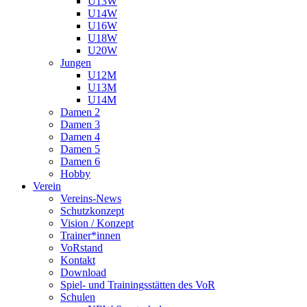
U13W
U14W
U16W
U18W
U20W
Jungen
U12M
U13M
U14M
Damen 2
Damen 3
Damen 4
Damen 5
Damen 6
Hobby
Verein
Vereins-News
Schutzkonzept
Vision / Konzept
Trainer*innen
VoRstand
Kontakt
Download
Spiel- und Trainingsstätten des VoR
Schulen