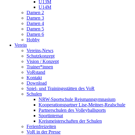
U13M
U14M
Damen 2
Damen 3
Damen 4
Damen 5
Damen 6
Hobby
Verein
Vereins-News
Schutzkonzept
Vision / Konzept
Trainer*innen
VoRstand
Kontakt
Download
Spiel- und Trainingsstätten des VoR
Schulen
NRW-Sportschule Reismanngymnasium
Kooperationspartner Lise-Meitner-Realschule
Partnerschulen des Volleyballsports
Sportinternat
Kreismeisterschaften der Schulen
Ferienfreizeiten
VoR in der Presse