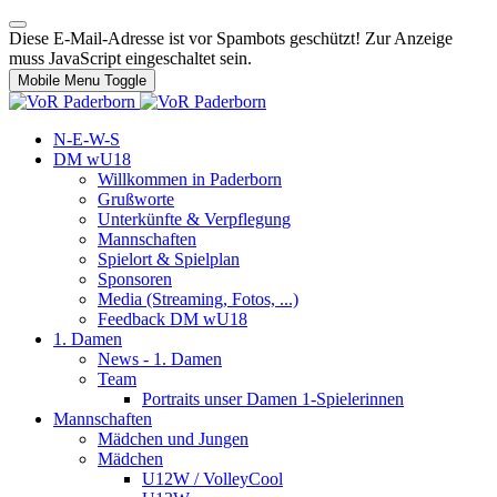
Diese E-Mail-Adresse ist vor Spambots geschützt! Zur Anzeige
muss JavaScript eingeschaltet sein.
Mobile Menu Toggle
N-E-W-S
DM wU18
Willkommen in Paderborn
Grußworte
Unterkünfte & Verpflegung
Mannschaften
Spielort & Spielplan
Sponsoren
Media (Streaming, Fotos, ...)
Feedback DM wU18
1. Damen
News - 1. Damen
Team
Portraits unser Damen 1-Spielerinnen
Mannschaften
Mädchen und Jungen
Mädchen
U12W / VolleyCool