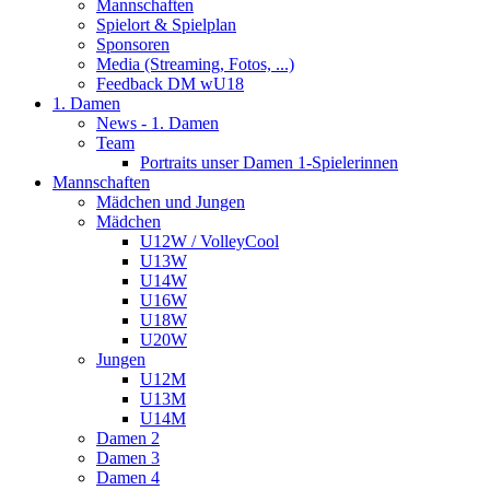
Mannschaften
Spielort & Spielplan
Sponsoren
Media (Streaming, Fotos, ...)
Feedback DM wU18
1. Damen
News - 1. Damen
Team
Portraits unser Damen 1-Spielerinnen
Mannschaften
Mädchen und Jungen
Mädchen
U12W / VolleyCool
U13W
U14W
U16W
U18W
U20W
Jungen
U12M
U13M
U14M
Damen 2
Damen 3
Damen 4