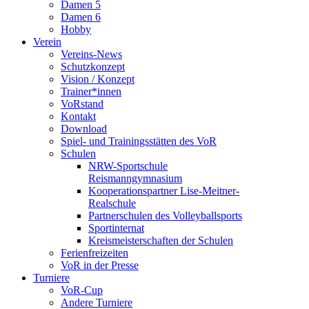
Damen 5
Damen 6
Hobby
Verein
Vereins-News
Schutzkonzept
Vision / Konzept
Trainer*innen
VoRstand
Kontakt
Download
Spiel- und Trainingsstätten des VoR
Schulen
NRW-Sportschule
Reismanngymnasium
Kooperationspartner Lise-Meitner-
Realschule
Partnerschulen des Volleyballsports
Sportinternat
Kreismeisterschaften der Schulen
Ferienfreizeiten
VoR in der Presse
Turniere
VoR-Cup
Andere Turniere