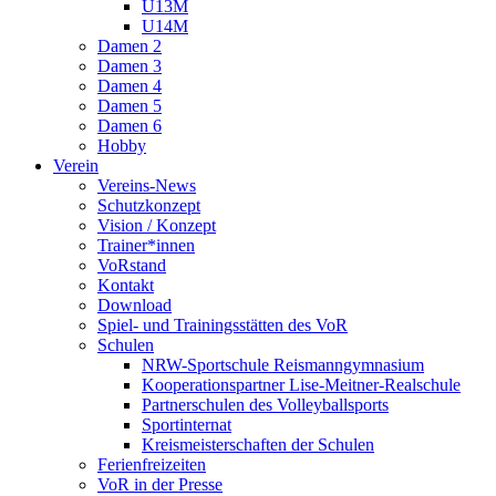
U13M
U14M
Damen 2
Damen 3
Damen 4
Damen 5
Damen 6
Hobby
Verein
Vereins-News
Schutzkonzept
Vision / Konzept
Trainer*innen
VoRstand
Kontakt
Download
Spiel- und Trainingsstätten des VoR
Schulen
NRW-Sportschule Reismanngymnasium
Kooperationspartner Lise-Meitner-Realschule
Partnerschulen des Volleyballsports
Sportinternat
Kreismeisterschaften der Schulen
Ferienfreizeiten
VoR in der Presse