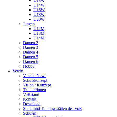
U13W
U14W
U16W
U18W
U20W
Jungen
U12M
U13M
U14M
Damen 2
Damen 3
Damen 4
Damen 5
Damen 6
Hobby
Verein
Vereins-News
Schutzkonzept
Vision / Konzept
Trainer*innen
VoRstand
Kontakt
Download
Spiel- und Trainingsstätten des VoR
Schulen