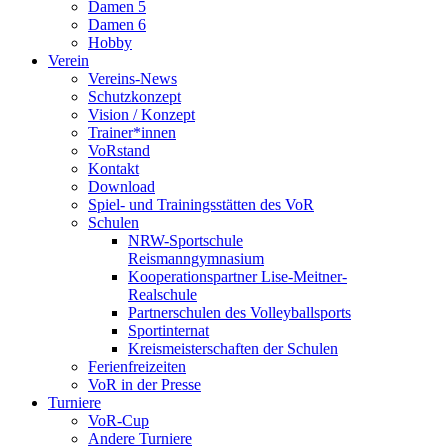
Damen 5
Damen 6
Hobby
Verein
Vereins-News
Schutzkonzept
Vision / Konzept
Trainer*innen
VoRstand
Kontakt
Download
Spiel- und Trainingsstätten des VoR
Schulen
NRW-Sportschule
Reismanngymnasium
Kooperationspartner Lise-Meitner-
Realschule
Partnerschulen des Volleyballsports
Sportinternat
Kreismeisterschaften der Schulen
Ferienfreizeiten
VoR in der Presse
Turniere
VoR-Cup
Andere Turniere