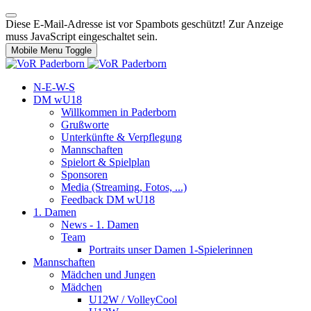
Diese E-Mail-Adresse ist vor Spambots geschützt! Zur Anzeige
muss JavaScript eingeschaltet sein.
Mobile Menu Toggle
N-E-W-S
DM wU18
Willkommen in Paderborn
Grußworte
Unterkünfte & Verpflegung
Mannschaften
Spielort & Spielplan
Sponsoren
Media (Streaming, Fotos, ...)
Feedback DM wU18
1. Damen
News - 1. Damen
Team
Portraits unser Damen 1-Spielerinnen
Mannschaften
Mädchen und Jungen
Mädchen
U12W / VolleyCool