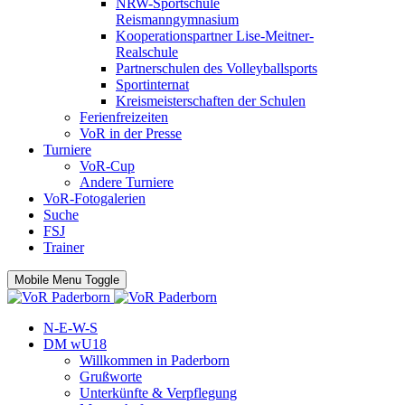
NRW-Sportschule
Reismanngymnasium
Kooperationspartner Lise-Meitner-
Realschule
Partnerschulen des Volleyballsports
Sportinternat
Kreismeisterschaften der Schulen
Ferienfreizeiten
VoR in der Presse
Turniere
VoR-Cup
Andere Turniere
VoR-Fotogalerien
Suche
FSJ
Trainer
Mobile Menu Toggle
N-E-W-S
DM wU18
Willkommen in Paderborn
Grußworte
Unterkünfte & Verpflegung