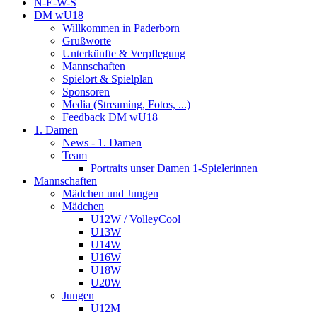
N-E-W-S
DM wU18
Willkommen in Paderborn
Grußworte
Unterkünfte & Verpflegung
Mannschaften
Spielort & Spielplan
Sponsoren
Media (Streaming, Fotos, ...)
Feedback DM wU18
1. Damen
News - 1. Damen
Team
Portraits unser Damen 1-Spielerinnen
Mannschaften
Mädchen und Jungen
Mädchen
U12W / VolleyCool
U13W
U14W
U16W
U18W
U20W
Jungen
U12M