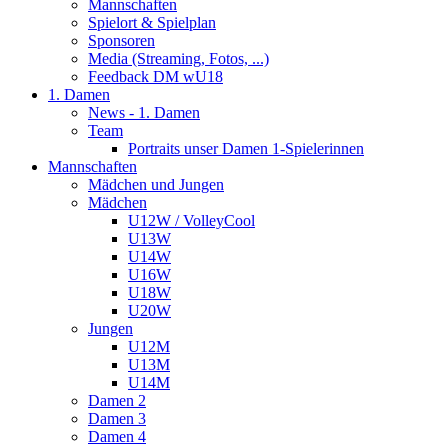
Mannschaften
Spielort & Spielplan
Sponsoren
Media (Streaming, Fotos, ...)
Feedback DM wU18
1. Damen
News - 1. Damen
Team
Portraits unser Damen 1-Spielerinnen
Mannschaften
Mädchen und Jungen
Mädchen
U12W / VolleyCool
U13W
U14W
U16W
U18W
U20W
Jungen
U12M
U13M
U14M
Damen 2
Damen 3
Damen 4