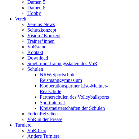
Damen 5
Damen 6
Hobby
Verein
Vereins-News
Schutzkonzept
Vision / Konzept
Trainer*innen
VoRstand
Kontakt
Download
Spiel- und Trainingsstätten des VoR
Schulen
NRW-Sportschule
Reismanngymnasium
Kooperationspartner Lise-Meitner-
Realschule
Partnerschulen des Volleyballsports
Sportinternat
Kreismeisterschaften der Schulen
Ferienfreizeiten
VoR in der Presse
Turniere
VoR-Cup
Andere Turniere