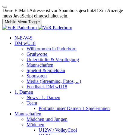
Diese E-Mail-Adresse ist vor Spambots geschützt! Zur Anzeige
muss JavaScript eingeschaltet sein.
Mobile Menu Toggle
N-E-W-S
DM wU18
Willkommen in Paderborn
Grußworte
Unterkünfte & Verpflegung
Mannschaften
Spielort & Spielplan
Sponsoren
Media (Streaming, Fotos, ...)
Feedback DM wU18
1. Damen
News - 1. Damen
Team
Portraits unser Damen 1-Spielerinnen
Mannschaften
Mädchen und Jungen
Mädchen
U12W / VolleyCool