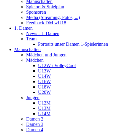
Mannschaften
Spielort & Spielplan
Sponsoren
Media (Streaming, Fotos, ...)
Feedback DM wU18
1. Damen
News - 1. Damen
Team
Portraits unser Damen 1-Spielerinnen
Mannschaften
Mädchen und Jungen
Mädchen
U12W / VolleyCool
U13W
U14W
U16W
U18W
U20W
Jungen
U12M
U13M
U14M
Damen 2
Damen 3
Damen 4