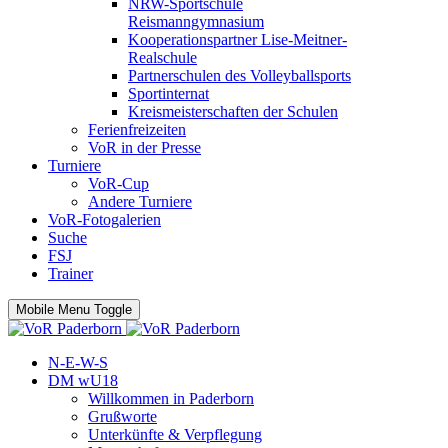
NRW-Sportschule
Reismanngymnasium
Kooperationspartner Lise-Meitner-
Realschule
Partnerschulen des Volleyballsports
Sportinternat
Kreismeisterschaften der Schulen
Ferienfreizeiten
VoR in der Presse
Turniere
VoR-Cup
Andere Turniere
VoR-Fotogalerien
Suche
FSJ
Trainer
Mobile Menu Toggle
N-E-W-S
DM wU18
Willkommen in Paderborn
Grußworte
Unterkünfte & Verpflegung