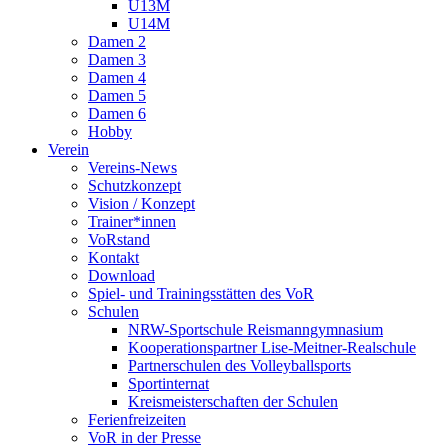
U13M
U14M
Damen 2
Damen 3
Damen 4
Damen 5
Damen 6
Hobby
Verein
Vereins-News
Schutzkonzept
Vision / Konzept
Trainer*innen
VoRstand
Kontakt
Download
Spiel- und Trainingsstätten des VoR
Schulen
NRW-Sportschule Reismanngymnasium
Kooperationspartner Lise-Meitner-Realschule
Partnerschulen des Volleyballsports
Sportinternat
Kreismeisterschaften der Schulen
Ferienfreizeiten
VoR in der Presse