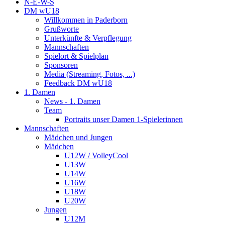
N-E-W-S
DM wU18
Willkommen in Paderborn
Grußworte
Unterkünfte & Verpflegung
Mannschaften
Spielort & Spielplan
Sponsoren
Media (Streaming, Fotos, ...)
Feedback DM wU18
1. Damen
News - 1. Damen
Team
Portraits unser Damen 1-Spielerinnen
Mannschaften
Mädchen und Jungen
Mädchen
U12W / VolleyCool
U13W
U14W
U16W
U18W
U20W
Jungen
U12M