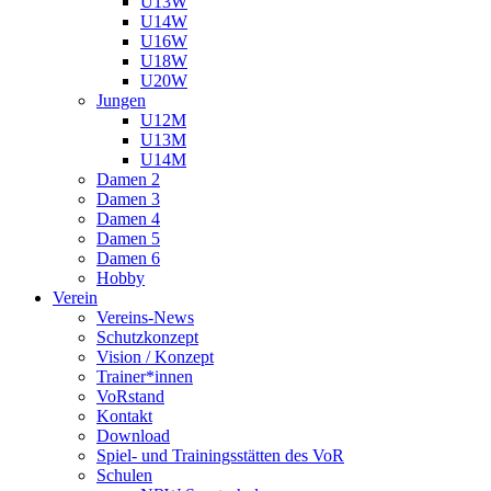
U13W
U14W
U16W
U18W
U20W
Jungen
U12M
U13M
U14M
Damen 2
Damen 3
Damen 4
Damen 5
Damen 6
Hobby
Verein
Vereins-News
Schutzkonzept
Vision / Konzept
Trainer*innen
VoRstand
Kontakt
Download
Spiel- und Trainingsstätten des VoR
Schulen