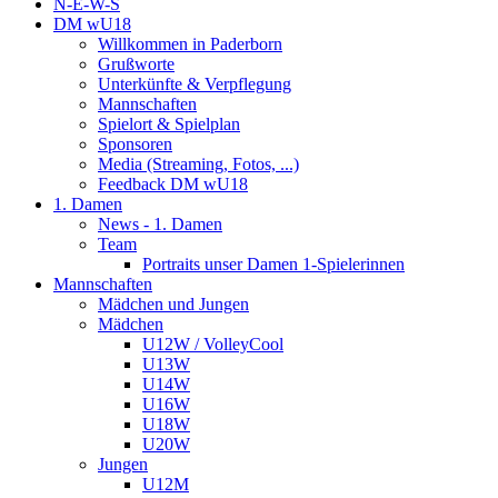
N-E-W-S
DM wU18
Willkommen in Paderborn
Grußworte
Unterkünfte & Verpflegung
Mannschaften
Spielort & Spielplan
Sponsoren
Media (Streaming, Fotos, ...)
Feedback DM wU18
1. Damen
News - 1. Damen
Team
Portraits unser Damen 1-Spielerinnen
Mannschaften
Mädchen und Jungen
Mädchen
U12W / VolleyCool
U13W
U14W
U16W
U18W
U20W
Jungen
U12M