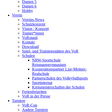
Damen 5
Damen 6
Hobby
Verein
Vereins-News
Schutzkonzept
Vision / Konzept
Trainer*innen
VoRstand
Kontakt
Download
Spiel- und Trainingsstätten des VoR
Schulen
NRW-Sportschule
Reismanngymnasium
Kooperationspartner Lise-Meitner-
Realschule
Partnerschulen des Volleyballsports
Sportinternat
Kreismeisterschaften der Schulen
Ferienfreizeiten
VoR in der Presse
Turniere
VoR-Cup
Andere Turniere