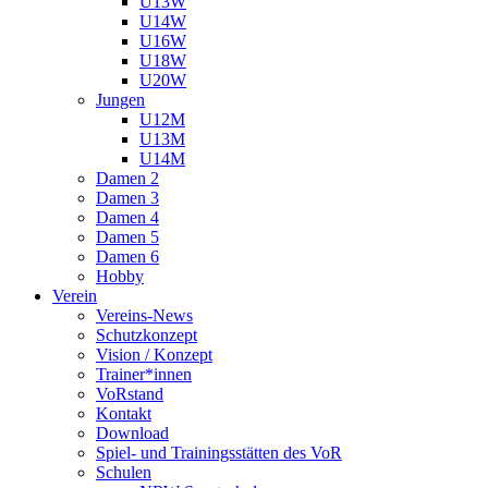
U13W
U14W
U16W
U18W
U20W
Jungen
U12M
U13M
U14M
Damen 2
Damen 3
Damen 4
Damen 5
Damen 6
Hobby
Verein
Vereins-News
Schutzkonzept
Vision / Konzept
Trainer*innen
VoRstand
Kontakt
Download
Spiel- und Trainingsstätten des VoR
Schulen