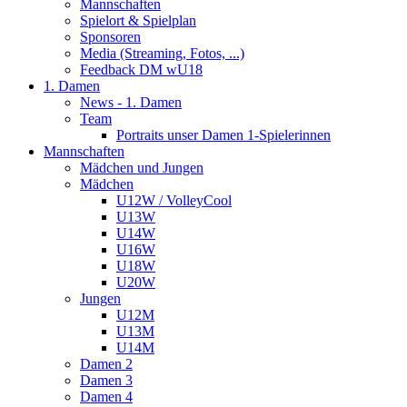
Mannschaften
Spielort & Spielplan
Sponsoren
Media (Streaming, Fotos, ...)
Feedback DM wU18
1. Damen
News - 1. Damen
Team
Portraits unser Damen 1-Spielerinnen
Mannschaften
Mädchen und Jungen
Mädchen
U12W / VolleyCool
U13W
U14W
U16W
U18W
U20W
Jungen
U12M
U13M
U14M
Damen 2
Damen 3
Damen 4