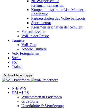
NRW-Sportschule
Reismanngymnasium
Kooperationspartner Lise-Meitner-
Realschule
Partnerschulen des Volleyballsports
Sportinternat
Kreismeisterschaften der Schulen
Ferienfreizeiten
VoR in der Presse
Turniere
VoR-Cup
Andere Turniere
VoR-Fotogalerien
Suche
FSJ
Trainer
Mobile Menu Toggle
N-E-W-S
DM wU18
Willkommen in Paderborn
Grußworte
Unterkünfte & Verpflegung