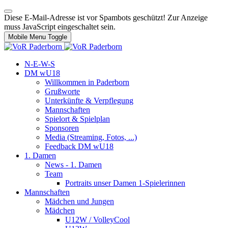
Diese E-Mail-Adresse ist vor Spambots geschützt! Zur Anzeige
muss JavaScript eingeschaltet sein.
Mobile Menu Toggle
N-E-W-S
DM wU18
Willkommen in Paderborn
Grußworte
Unterkünfte & Verpflegung
Mannschaften
Spielort & Spielplan
Sponsoren
Media (Streaming, Fotos, ...)
Feedback DM wU18
1. Damen
News - 1. Damen
Team
Portraits unser Damen 1-Spielerinnen
Mannschaften
Mädchen und Jungen
Mädchen
U12W / VolleyCool