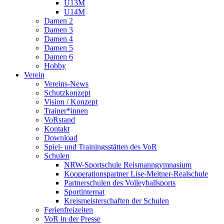
U13M
U14M
Damen 2
Damen 3
Damen 4
Damen 5
Damen 6
Hobby
Verein
Vereins-News
Schutzkonzept
Vision / Konzept
Trainer*innen
VoRstand
Kontakt
Download
Spiel- und Trainingsstätten des VoR
Schulen
NRW-Sportschule Reismanngymnasium
Kooperationspartner Lise-Meitner-Realschule
Partnerschulen des Volleyballsports
Sportinternat
Kreismeisterschaften der Schulen
Ferienfreizeiten
VoR in der Presse