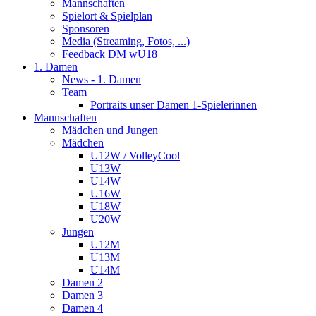
Mannschaften
Spielort & Spielplan
Sponsoren
Media (Streaming, Fotos, ...)
Feedback DM wU18
1. Damen
News - 1. Damen
Team
Portraits unser Damen 1-Spielerinnen
Mannschaften
Mädchen und Jungen
Mädchen
U12W / VolleyCool
U13W
U14W
U16W
U18W
U20W
Jungen
U12M
U13M
U14M
Damen 2
Damen 3
Damen 4