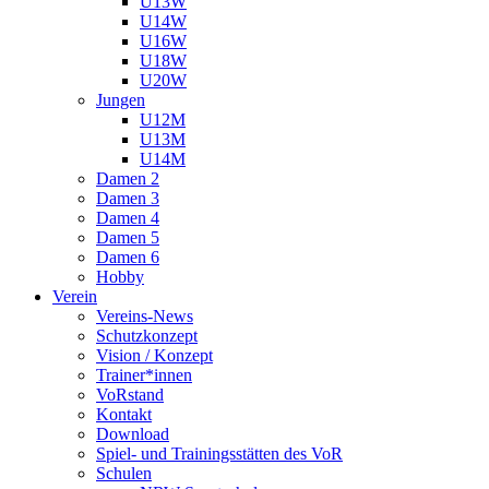
U13W
U14W
U16W
U18W
U20W
Jungen
U12M
U13M
U14M
Damen 2
Damen 3
Damen 4
Damen 5
Damen 6
Hobby
Verein
Vereins-News
Schutzkonzept
Vision / Konzept
Trainer*innen
VoRstand
Kontakt
Download
Spiel- und Trainingsstätten des VoR
Schulen