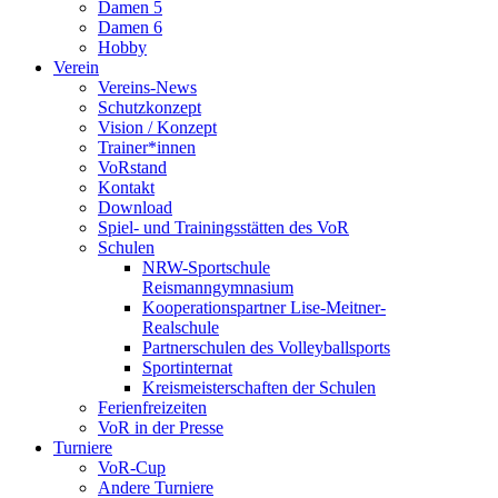
Damen 5
Damen 6
Hobby
Verein
Vereins-News
Schutzkonzept
Vision / Konzept
Trainer*innen
VoRstand
Kontakt
Download
Spiel- und Trainingsstätten des VoR
Schulen
NRW-Sportschule
Reismanngymnasium
Kooperationspartner Lise-Meitner-
Realschule
Partnerschulen des Volleyballsports
Sportinternat
Kreismeisterschaften der Schulen
Ferienfreizeiten
VoR in der Presse
Turniere
VoR-Cup
Andere Turniere