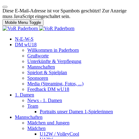
Diese E-Mail-Adresse ist vor Spambots geschützt! Zur Anzeige
muss JavaScript eingeschaltet sein.
Mobile Menu Toggle
N-E-W-S
DM wU18
Willkommen in Paderborn
Grußworte
Unterkünfte & Verpflegung
Mannschaften
Spielort & Spielplan
Sponsoren
Media (Streaming, Fotos, ...)
Feedback DM wU18
1. Damen
News - 1. Damen
Team
Portraits unser Damen 1-Spielerinnen
Mannschaften
Mädchen und Jungen
Mädchen
U12W / VolleyCool