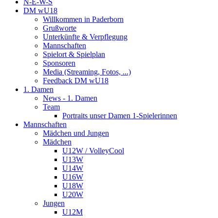
N-E-W-S
DM wU18
Willkommen in Paderborn
Grußworte
Unterkünfte & Verpflegung
Mannschaften
Spielort & Spielplan
Sponsoren
Media (Streaming, Fotos, ...)
Feedback DM wU18
1. Damen
News - 1. Damen
Team
Portraits unser Damen 1-Spielerinnen
Mannschaften
Mädchen und Jungen
Mädchen
U12W / VolleyCool
U13W
U14W
U16W
U18W
U20W
Jungen
U12M