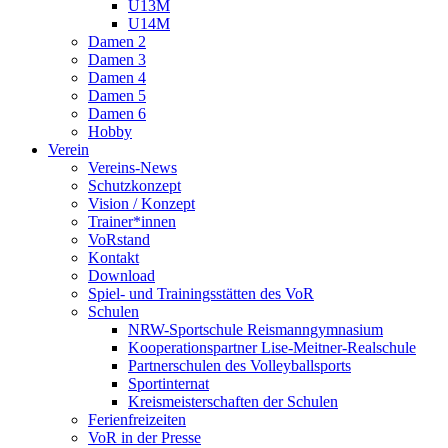
U13M
U14M
Damen 2
Damen 3
Damen 4
Damen 5
Damen 6
Hobby
Verein
Vereins-News
Schutzkonzept
Vision / Konzept
Trainer*innen
VoRstand
Kontakt
Download
Spiel- und Trainingsstätten des VoR
Schulen
NRW-Sportschule Reismanngymnasium
Kooperationspartner Lise-Meitner-Realschule
Partnerschulen des Volleyballsports
Sportinternat
Kreismeisterschaften der Schulen
Ferienfreizeiten
VoR in der Presse