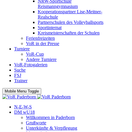
NRW-Sportschule
Reismanngymnasium
Kooperationspartner Lise-Meitner-
Realschule
Partnerschulen des Volleyballsports
Sportinternat
Kreismeisterschaften der Schulen
Ferienfreizeiten
VoR in der Presse
Turniere
VoR-Cup
Andere Turniere
VoR-Fotogalerien
Suche
FSJ
Trainer
Mobile Menu Toggle
N-E-W-S
DM wU18
Willkommen in Paderborn
Grußworte
Unterkünfte & Verpflegung