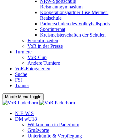
NRW-Sportschule
Reismanngymnasium
Kooperationspartner Lise-Meitner-
Realschule
Partnerschulen des Volleyballsports
Sportinternat
Kreismeisterschaften der Schulen
Ferienfreizeiten
VoR in der Presse
Turniere
VoR-Cup
Andere Turniere
VoR-Fotogalerien
Suche
FSJ
Trainer
Mobile Menu Toggle
N-E-W-S
DM wU18
Willkommen in Paderborn
Grußworte
Unterkünfte & Verpflegung