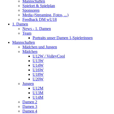
Mannschaften
Spielort & Spielplan
Sponsoren
Media (Streaming, Fotos, ...)
Feedback DM wU18
1. Damen
News - 1. Damen
Team
Portraits unser Damen 1-Spielerinnen
Mannschaften
Mädchen und Jungen
Mädchen
U12W / VolleyCool
U13W
U14W
U16W
U18W
U20W
Jungen
U12M
U13M
U14M
Damen 2
Damen 3
Damen 4