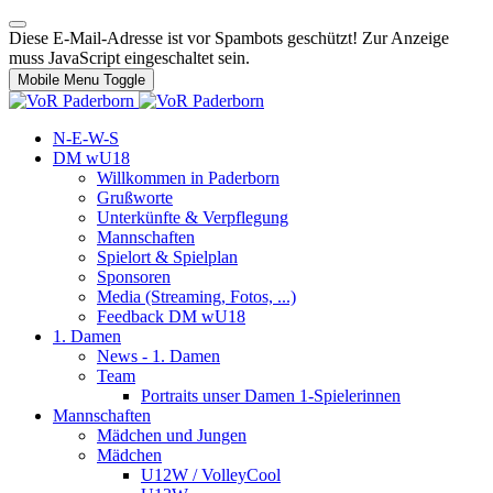
Diese E-Mail-Adresse ist vor Spambots geschützt! Zur Anzeige
muss JavaScript eingeschaltet sein.
Mobile Menu Toggle
N-E-W-S
DM wU18
Willkommen in Paderborn
Grußworte
Unterkünfte & Verpflegung
Mannschaften
Spielort & Spielplan
Sponsoren
Media (Streaming, Fotos, ...)
Feedback DM wU18
1. Damen
News - 1. Damen
Team
Portraits unser Damen 1-Spielerinnen
Mannschaften
Mädchen und Jungen
Mädchen
U12W / VolleyCool