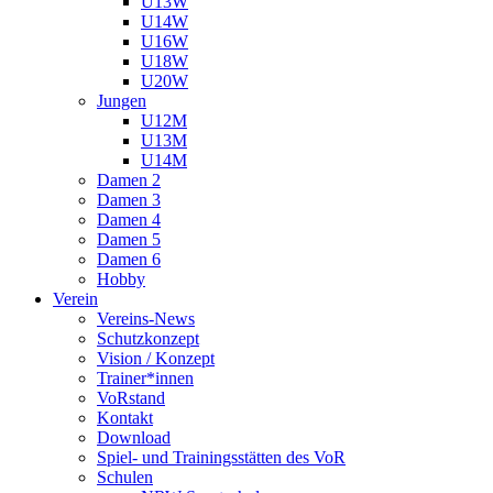
U13W
U14W
U16W
U18W
U20W
Jungen
U12M
U13M
U14M
Damen 2
Damen 3
Damen 4
Damen 5
Damen 6
Hobby
Verein
Vereins-News
Schutzkonzept
Vision / Konzept
Trainer*innen
VoRstand
Kontakt
Download
Spiel- und Trainingsstätten des VoR
Schulen