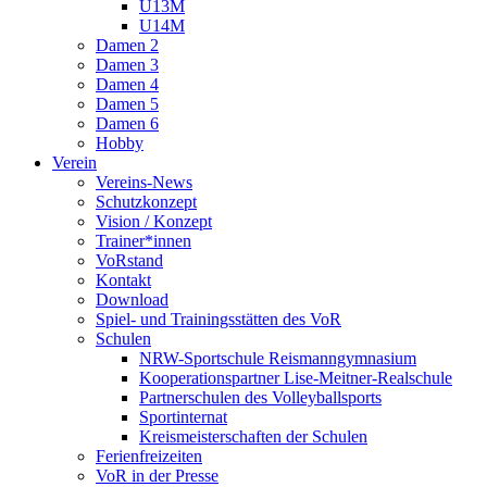
U13M
U14M
Damen 2
Damen 3
Damen 4
Damen 5
Damen 6
Hobby
Verein
Vereins-News
Schutzkonzept
Vision / Konzept
Trainer*innen
VoRstand
Kontakt
Download
Spiel- und Trainingsstätten des VoR
Schulen
NRW-Sportschule Reismanngymnasium
Kooperationspartner Lise-Meitner-Realschule
Partnerschulen des Volleyballsports
Sportinternat
Kreismeisterschaften der Schulen
Ferienfreizeiten
VoR in der Presse