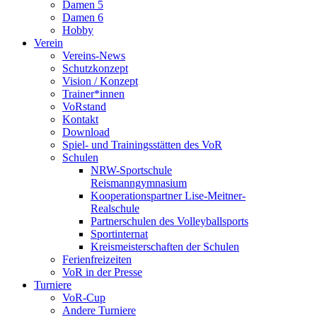
Damen 5
Damen 6
Hobby
Verein
Vereins-News
Schutzkonzept
Vision / Konzept
Trainer*innen
VoRstand
Kontakt
Download
Spiel- und Trainingsstätten des VoR
Schulen
NRW-Sportschule
Reismanngymnasium
Kooperationspartner Lise-Meitner-
Realschule
Partnerschulen des Volleyballsports
Sportinternat
Kreismeisterschaften der Schulen
Ferienfreizeiten
VoR in der Presse
Turniere
VoR-Cup
Andere Turniere