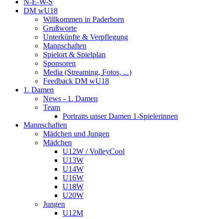
N-E-W-S
DM wU18
Willkommen in Paderborn
Grußworte
Unterkünfte & Verpflegung
Mannschaften
Spielort & Spielplan
Sponsoren
Media (Streaming, Fotos, ...)
Feedback DM wU18
1. Damen
News - 1. Damen
Team
Portraits unser Damen 1-Spielerinnen
Mannschaften
Mädchen und Jungen
Mädchen
U12W / VolleyCool
U13W
U14W
U16W
U18W
U20W
Jungen
U12M