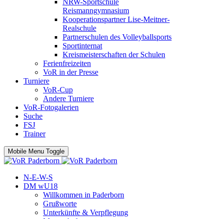
NRW-Sportschule
Reismanngymnasium
Kooperationspartner Lise-Meitner-
Realschule
Partnerschulen des Volleyballsports
Sportinternat
Kreismeisterschaften der Schulen
Ferienfreizeiten
VoR in der Presse
Turniere
VoR-Cup
Andere Turniere
VoR-Fotogalerien
Suche
FSJ
Trainer
Mobile Menu Toggle
N-E-W-S
DM wU18
Willkommen in Paderborn
Grußworte
Unterkünfte & Verpflegung