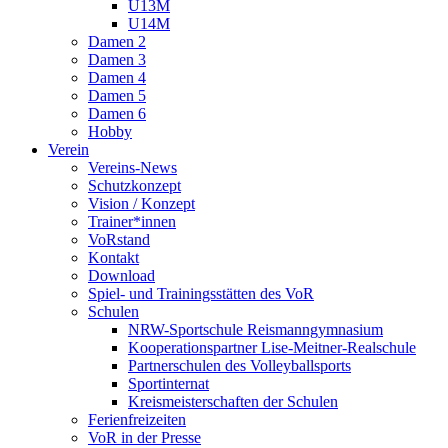
U13M
U14M
Damen 2
Damen 3
Damen 4
Damen 5
Damen 6
Hobby
Verein
Vereins-News
Schutzkonzept
Vision / Konzept
Trainer*innen
VoRstand
Kontakt
Download
Spiel- und Trainingsstätten des VoR
Schulen
NRW-Sportschule Reismanngymnasium
Kooperationspartner Lise-Meitner-Realschule
Partnerschulen des Volleyballsports
Sportinternat
Kreismeisterschaften der Schulen
Ferienfreizeiten
VoR in der Presse