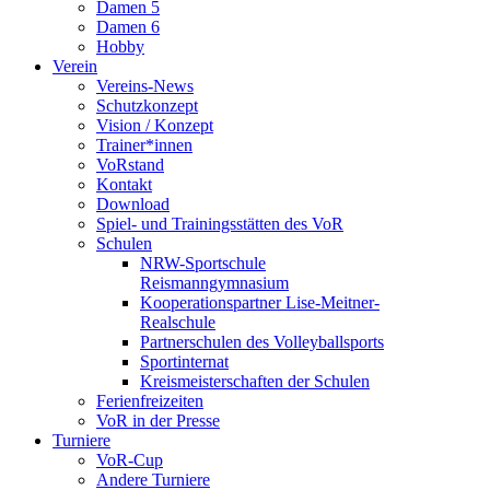
Damen 5
Damen 6
Hobby
Verein
Vereins-News
Schutzkonzept
Vision / Konzept
Trainer*innen
VoRstand
Kontakt
Download
Spiel- und Trainingsstätten des VoR
Schulen
NRW-Sportschule
Reismanngymnasium
Kooperationspartner Lise-Meitner-
Realschule
Partnerschulen des Volleyballsports
Sportinternat
Kreismeisterschaften der Schulen
Ferienfreizeiten
VoR in der Presse
Turniere
VoR-Cup
Andere Turniere