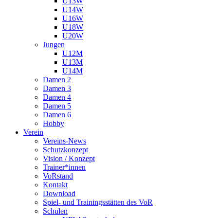
U13W
U14W
U16W
U18W
U20W
Jungen
U12M
U13M
U14M
Damen 2
Damen 3
Damen 4
Damen 5
Damen 6
Hobby
Verein
Vereins-News
Schutzkonzept
Vision / Konzept
Trainer*innen
VoRstand
Kontakt
Download
Spiel- und Trainingsstätten des VoR
Schulen