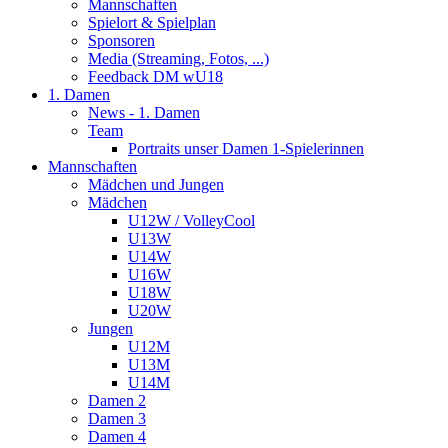
Mannschaften
Spielort & Spielplan
Sponsoren
Media (Streaming, Fotos, ...)
Feedback DM wU18
1. Damen
News - 1. Damen
Team
Portraits unser Damen 1-Spielerinnen
Mannschaften
Mädchen und Jungen
Mädchen
U12W / VolleyCool
U13W
U14W
U16W
U18W
U20W
Jungen
U12M
U13M
U14M
Damen 2
Damen 3
Damen 4