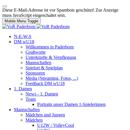
Diese E-Mail-Adresse ist vor Spambots geschützt! Zur Anzeige
muss JavaScript eingeschaltet sein.
Mobile Menu Toggle
N-E-W-S
DM wU18
Willkommen in Paderborn
Grußworte
Unterkünfte & Verpflegung
Mannschaften
Spielort & Spielplan
Sponsoren
Media (Streaming, Fotos, ...)
Feedback DM wU18
1. Damen
News - 1. Damen
Team
Portraits unser Damen 1-Spielerinnen
Mannschaften
Mädchen und Jungen
Mädchen
U12W / VolleyCool