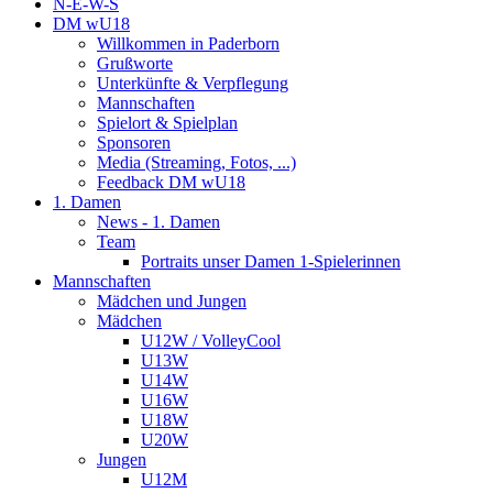
N-E-W-S
DM wU18
Willkommen in Paderborn
Grußworte
Unterkünfte & Verpflegung
Mannschaften
Spielort & Spielplan
Sponsoren
Media (Streaming, Fotos, ...)
Feedback DM wU18
1. Damen
News - 1. Damen
Team
Portraits unser Damen 1-Spielerinnen
Mannschaften
Mädchen und Jungen
Mädchen
U12W / VolleyCool
U13W
U14W
U16W
U18W
U20W
Jungen
U12M