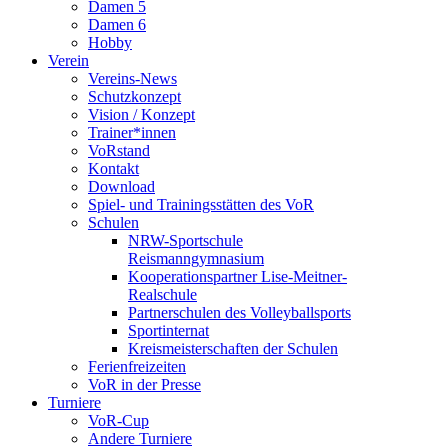
Damen 5
Damen 6
Hobby
Verein
Vereins-News
Schutzkonzept
Vision / Konzept
Trainer*innen
VoRstand
Kontakt
Download
Spiel- und Trainingsstätten des VoR
Schulen
NRW-Sportschule
Reismanngymnasium
Kooperationspartner Lise-Meitner-
Realschule
Partnerschulen des Volleyballsports
Sportinternat
Kreismeisterschaften der Schulen
Ferienfreizeiten
VoR in der Presse
Turniere
VoR-Cup
Andere Turniere