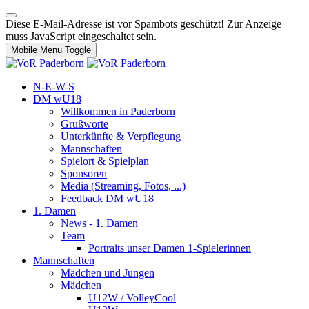
Diese E-Mail-Adresse ist vor Spambots geschützt! Zur Anzeige
muss JavaScript eingeschaltet sein.
Mobile Menu Toggle
N-E-W-S
DM wU18
Willkommen in Paderborn
Grußworte
Unterkünfte & Verpflegung
Mannschaften
Spielort & Spielplan
Sponsoren
Media (Streaming, Fotos, ...)
Feedback DM wU18
1. Damen
News - 1. Damen
Team
Portraits unser Damen 1-Spielerinnen
Mannschaften
Mädchen und Jungen
Mädchen
U12W / VolleyCool