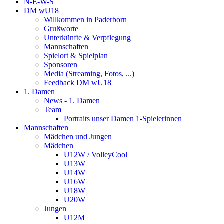
N-E-W-S
DM wU18
Willkommen in Paderborn
Grußworte
Unterkünfte & Verpflegung
Mannschaften
Spielort & Spielplan
Sponsoren
Media (Streaming, Fotos, ...)
Feedback DM wU18
1. Damen
News - 1. Damen
Team
Portraits unser Damen 1-Spielerinnen
Mannschaften
Mädchen und Jungen
Mädchen
U12W / VolleyCool
U13W
U14W
U16W
U18W
U20W
Jungen
U12M