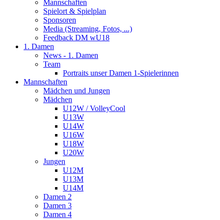
Mannschaften
Spielort & Spielplan
Sponsoren
Media (Streaming, Fotos, ...)
Feedback DM wU18
1. Damen
News - 1. Damen
Team
Portraits unser Damen 1-Spielerinnen
Mannschaften
Mädchen und Jungen
Mädchen
U12W / VolleyCool
U13W
U14W
U16W
U18W
U20W
Jungen
U12M
U13M
U14M
Damen 2
Damen 3
Damen 4