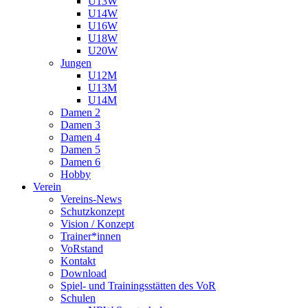
U13W
U14W
U16W
U18W
U20W
Jungen
U12M
U13M
U14M
Damen 2
Damen 3
Damen 4
Damen 5
Damen 6
Hobby
Verein
Vereins-News
Schutzkonzept
Vision / Konzept
Trainer*innen
VoRstand
Kontakt
Download
Spiel- und Trainingsstätten des VoR
Schulen