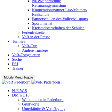
NRW-Sportschule
Reismanngymnasium
Kooperationspartner Lise-Meitner-
Realschule
Partnerschulen des Volleyballsports
Sportinternat
Kreismeisterschaften der Schulen
Ferienfreizeiten
VoR in der Presse
Turniere
VoR-Cup
Andere Turniere
VoR-Fotogalerien
Suche
FSJ
Trainer
Mobile Menu Toggle
N-E-W-S
DM wU18
Willkommen in Paderborn
Grußworte
Unterkünfte & Verpflegung