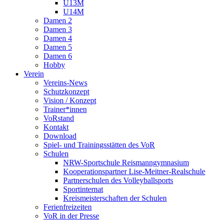
U13M
U14M
Damen 2
Damen 3
Damen 4
Damen 5
Damen 6
Hobby
Verein
Vereins-News
Schutzkonzept
Vision / Konzept
Trainer*innen
VoRstand
Kontakt
Download
Spiel- und Trainingsstätten des VoR
Schulen
NRW-Sportschule Reismanngymnasium
Kooperationspartner Lise-Meitner-Realschule
Partnerschulen des Volleyballsports
Sportinternat
Kreismeisterschaften der Schulen
Ferienfreizeiten
VoR in der Presse