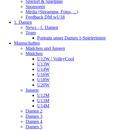
Spielort & Spielplan
Sponsoren
Media (Streaming, Fotos, ...)
Feedback DM wU18
1. Damen
News - 1. Damen
Team
Portraits unser Damen 1-Spielerinnen
Mannschaften
Mädchen und Jungen
Mädchen
U12W / VolleyCool
U13W
U14W
U16W
U18W
U20W
Jungen
U12M
U13M
U14M
Damen 2
Damen 3
Damen 4
Damen 5