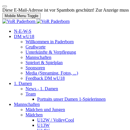
Diese E-Mail-Adresse ist vor Spambots geschützt! Zur Anzeige muss J
Mobile Menu Toggle
N-E-W-S
DM wU18
Willkommen in Paderborn
Grußworte
Unterkünfte & Verpflegung
Mannschaften
Spielort & Spielplan
Sponsoren
Media (Streaming, Fotos, ...)
Feedback DM wU18
1. Damen
News - 1. Damen
Team
Portraits unser Damen 1-Spielerinnen
Mannschaften
Mädchen und Jungen
Mädchen
U12W / VolleyCool
U13W