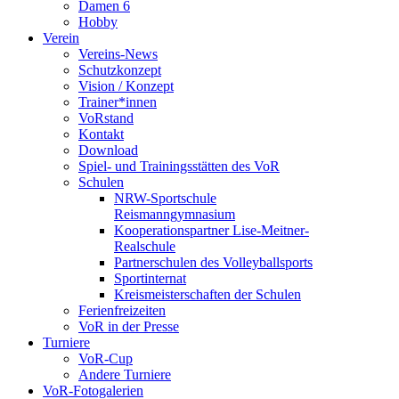
Damen 6
Hobby
Verein
Vereins-News
Schutzkonzept
Vision / Konzept
Trainer*innen
VoRstand
Kontakt
Download
Spiel- und Trainingsstätten des VoR
Schulen
NRW-Sportschule
Reismanngymnasium
Kooperationspartner Lise-Meitner-
Realschule
Partnerschulen des Volleyballsports
Sportinternat
Kreismeisterschaften der Schulen
Ferienfreizeiten
VoR in der Presse
Turniere
VoR-Cup
Andere Turniere
VoR-Fotogalerien