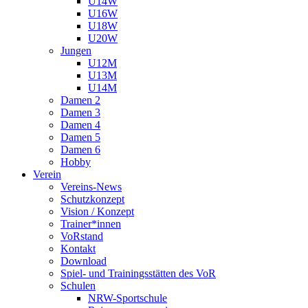
U14W
U16W
U18W
U20W
Jungen
U12M
U13M
U14M
Damen 2
Damen 3
Damen 4
Damen 5
Damen 6
Hobby
Verein
Vereins-News
Schutzkonzept
Vision / Konzept
Trainer*innen
VoRstand
Kontakt
Download
Spiel- und Trainingsstätten des VoR
Schulen
NRW-Sportschule