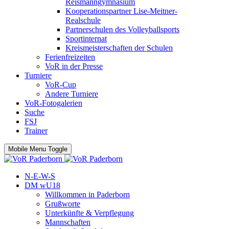
Reismanngymnasium
Kooperationspartner Lise-Meitner-
Realschule
Partnerschulen des Volleyballsports
Sportinternat
Kreismeisterschaften der Schulen
Ferienfreizeiten
VoR in der Presse
Turniere
VoR-Cup
Andere Turniere
VoR-Fotogalerien
Suche
FSJ
Trainer
Mobile Menu Toggle
N-E-W-S
DM wU18
Willkommen in Paderborn
Grußworte
Unterkünfte & Verpflegung
Mannschaften