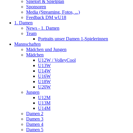
Spielort & Spielplan
Sponsoren
Media (Streaming, Fotos, ...)
Feedback DM wU18
1. Damen
News - 1. Damen
Team
Portraits unser Damen 1-Spielerinnen
Mannschaften
Mädchen und Jungen
Mädchen
U12W / VolleyCool
U13W
U14W
U16W
U18W
U20W
Jungen
U12M
U13M
U14M
Damen 2
Damen 3
Damen 4
Damen 5