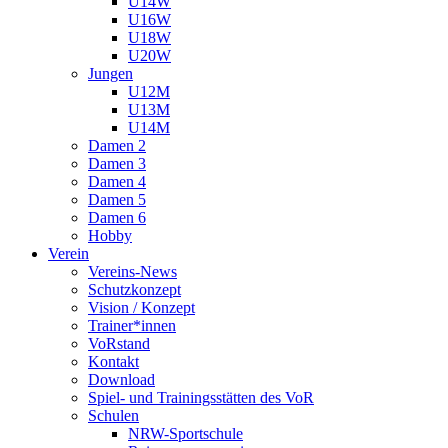
U14W
U16W
U18W
U20W
Jungen
U12M
U13M
U14M
Damen 2
Damen 3
Damen 4
Damen 5
Damen 6
Hobby
Verein
Vereins-News
Schutzkonzept
Vision / Konzept
Trainer*innen
VoRstand
Kontakt
Download
Spiel- und Trainingsstätten des VoR
Schulen
NRW-Sportschule