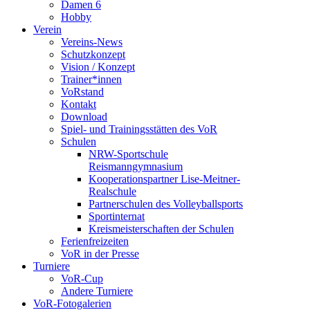
Damen 6
Hobby
Verein
Vereins-News
Schutzkonzept
Vision / Konzept
Trainer*innen
VoRstand
Kontakt
Download
Spiel- und Trainingsstätten des VoR
Schulen
NRW-Sportschule
Reismanngymnasium
Kooperationspartner Lise-Meitner-
Realschule
Partnerschulen des Volleyballsports
Sportinternat
Kreismeisterschaften der Schulen
Ferienfreizeiten
VoR in der Presse
Turniere
VoR-Cup
Andere Turniere
VoR-Fotogalerien