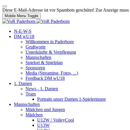
Diese E-Mail-Adresse ist vor Spambots geschützt! Zur Anzeige muss J
Mobile Menu Toggle
N-E-W-S
DM wU18
Willkommen in Paderborn
Grußworte
Unterkünfte & Verpflegung
Mannschaften
Spielort & Spielplan
Sponsoren
Media (Streaming, Fotos, ...)
Feedback DM wU18
1. Damen
News - 1. Damen
Team
Portraits unser Damen 1-Spielerinnen
Mannschaften
Mädchen und Jungen
Mädchen
U12W / VolleyCool
U13W