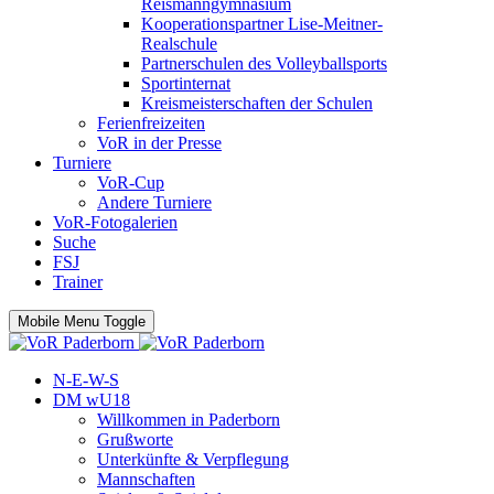
Reismanngymnasium
Kooperationspartner Lise-Meitner-
Realschule
Partnerschulen des Volleyballsports
Sportinternat
Kreismeisterschaften der Schulen
Ferienfreizeiten
VoR in der Presse
Turniere
VoR-Cup
Andere Turniere
VoR-Fotogalerien
Suche
FSJ
Trainer
Mobile Menu Toggle
N-E-W-S
DM wU18
Willkommen in Paderborn
Grußworte
Unterkünfte & Verpflegung
Mannschaften