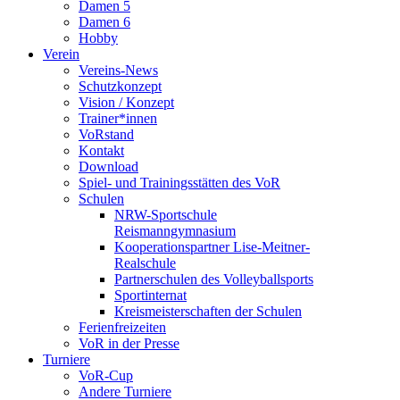
Damen 5
Damen 6
Hobby
Verein
Vereins-News
Schutzkonzept
Vision / Konzept
Trainer*innen
VoRstand
Kontakt
Download
Spiel- und Trainingsstätten des VoR
Schulen
NRW-Sportschule
Reismanngymnasium
Kooperationspartner Lise-Meitner-
Realschule
Partnerschulen des Volleyballsports
Sportinternat
Kreismeisterschaften der Schulen
Ferienfreizeiten
VoR in der Presse
Turniere
VoR-Cup
Andere Turniere