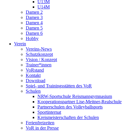
U13M
U14M
Damen 2
Damen 3
Damen 4
Damen 5
Damen 6
Hobby
Verein
Vereins-News
Schutzkonzept
Vision / Konzept
Trainer*innen
VoRstand
Kontakt
Download
Spiel- und Trainingsstätten des VoR
Schulen
NRW-Sportschule Reismanngymnasium
Kooperationspartner Lise-Meitner-Realschule
Partnerschulen des Volleyballsports
Sportinternat
Kreismeisterschaften der Schulen
Ferienfreizeiten
VoR in der Presse