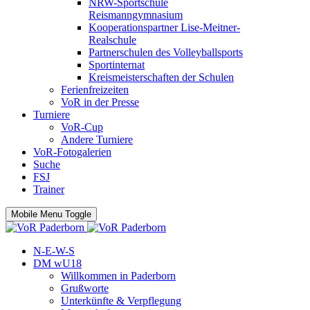
NRW-Sportschule
Reismanngymnasium
Kooperationspartner Lise-Meitner-
Realschule
Partnerschulen des Volleyballsports
Sportinternat
Kreismeisterschaften der Schulen
Ferienfreizeiten
VoR in der Presse
Turniere
VoR-Cup
Andere Turniere
VoR-Fotogalerien
Suche
FSJ
Trainer
Mobile Menu Toggle
N-E-W-S
DM wU18
Willkommen in Paderborn
Grußworte
Unterkünfte & Verpflegung