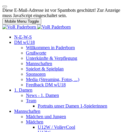
Diese E-Mail-Adresse ist vor Spambots geschützt! Zur Anzeige
muss JavaScript eingeschaltet sein.
Mobile Menu Toggle
N-E-W-S
DM wU18
Willkommen in Paderborn
Grußworte
Unterkünfte & Verpflegung
Mannschaften
Spielort & Spielplan
Sponsoren
Media (Streaming, Fotos, ...)
Feedback DM wU18
1. Damen
News - 1. Damen
Team
Portraits unser Damen 1-Spielerinnen
Mannschaften
Mädchen und Jungen
Mädchen
U12W / VolleyCool