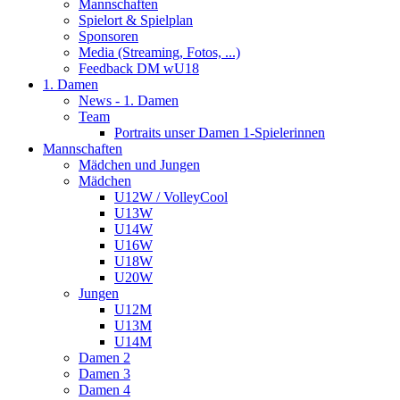
Mannschaften
Spielort & Spielplan
Sponsoren
Media (Streaming, Fotos, ...)
Feedback DM wU18
1. Damen
News - 1. Damen
Team
Portraits unser Damen 1-Spielerinnen
Mannschaften
Mädchen und Jungen
Mädchen
U12W / VolleyCool
U13W
U14W
U16W
U18W
U20W
Jungen
U12M
U13M
U14M
Damen 2
Damen 3
Damen 4