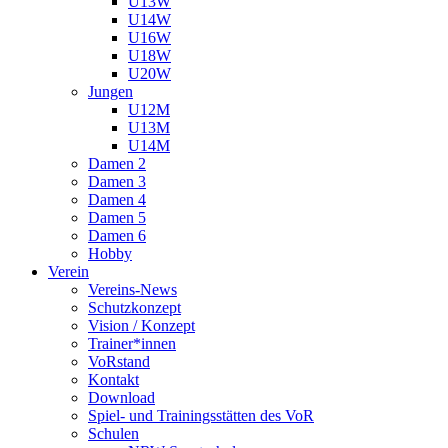
U13W
U14W
U16W
U18W
U20W
Jungen
U12M
U13M
U14M
Damen 2
Damen 3
Damen 4
Damen 5
Damen 6
Hobby
Verein
Vereins-News
Schutzkonzept
Vision / Konzept
Trainer*innen
VoRstand
Kontakt
Download
Spiel- und Trainingsstätten des VoR
Schulen