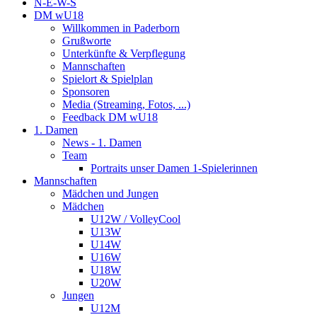
N-E-W-S
DM wU18
Willkommen in Paderborn
Grußworte
Unterkünfte & Verpflegung
Mannschaften
Spielort & Spielplan
Sponsoren
Media (Streaming, Fotos, ...)
Feedback DM wU18
1. Damen
News - 1. Damen
Team
Portraits unser Damen 1-Spielerinnen
Mannschaften
Mädchen und Jungen
Mädchen
U12W / VolleyCool
U13W
U14W
U16W
U18W
U20W
Jungen
U12M