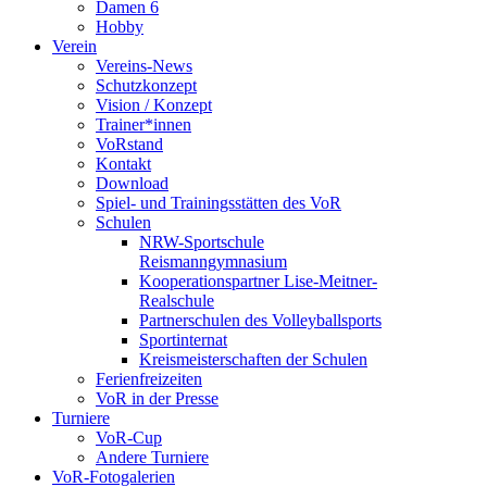
Damen 6
Hobby
Verein
Vereins-News
Schutzkonzept
Vision / Konzept
Trainer*innen
VoRstand
Kontakt
Download
Spiel- und Trainingsstätten des VoR
Schulen
NRW-Sportschule
Reismanngymnasium
Kooperationspartner Lise-Meitner-
Realschule
Partnerschulen des Volleyballsports
Sportinternat
Kreismeisterschaften der Schulen
Ferienfreizeiten
VoR in der Presse
Turniere
VoR-Cup
Andere Turniere
VoR-Fotogalerien