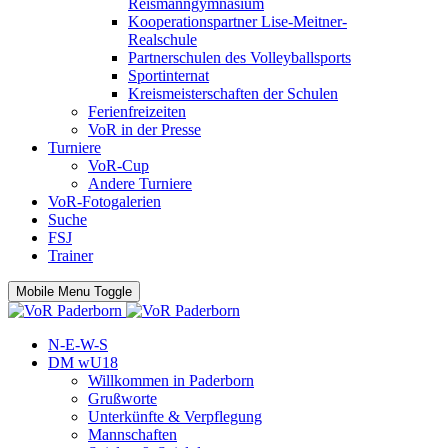
Reismanngymnasium
Kooperationspartner Lise-Meitner-
Realschule
Partnerschulen des Volleyballsports
Sportinternat
Kreismeisterschaften der Schulen
Ferienfreizeiten
VoR in der Presse
Turniere
VoR-Cup
Andere Turniere
VoR-Fotogalerien
Suche
FSJ
Trainer
Mobile Menu Toggle
N-E-W-S
DM wU18
Willkommen in Paderborn
Grußworte
Unterkünfte & Verpflegung
Mannschaften