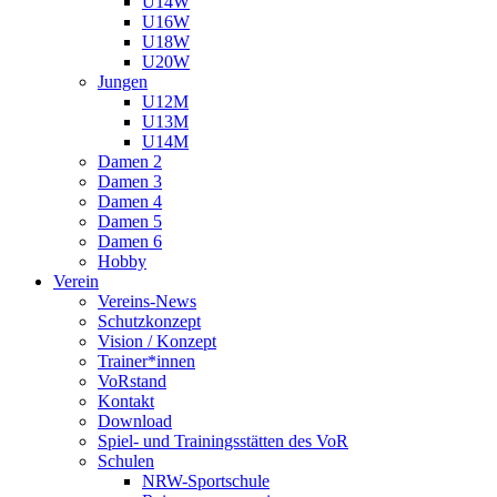
U14W
U16W
U18W
U20W
Jungen
U12M
U13M
U14M
Damen 2
Damen 3
Damen 4
Damen 5
Damen 6
Hobby
Verein
Vereins-News
Schutzkonzept
Vision / Konzept
Trainer*innen
VoRstand
Kontakt
Download
Spiel- und Trainingsstätten des VoR
Schulen
NRW-Sportschule