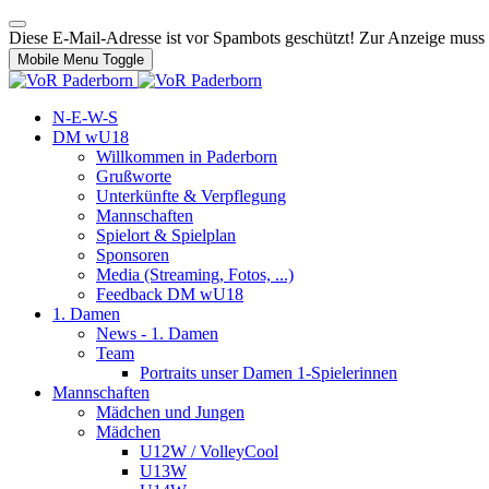
Diese E-Mail-Adresse ist vor Spambots geschützt! Zur Anzeige muss J
Mobile Menu Toggle
N-E-W-S
DM wU18
Willkommen in Paderborn
Grußworte
Unterkünfte & Verpflegung
Mannschaften
Spielort & Spielplan
Sponsoren
Media (Streaming, Fotos, ...)
Feedback DM wU18
1. Damen
News - 1. Damen
Team
Portraits unser Damen 1-Spielerinnen
Mannschaften
Mädchen und Jungen
Mädchen
U12W / VolleyCool
U13W