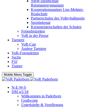
NRW-Sportschule
Reismanngymnasium
Kooperationspartner Lise-Meitner-
Realschule
Partnerschulen des Volleyballsports
Sportinternat
Kreismeisterschaften der Schulen
Ferienfreizeiten
VoR in der Presse
Turniere
VoR-Cup
Andere Turniere
VoR-Fotogalerien
Suche
FSJ
Trainer
Mobile Menu Toggle
N-E-W-S
DM wU18
Willkommen in Paderborn
Grußworte
Unterkünfte & Verpflegung