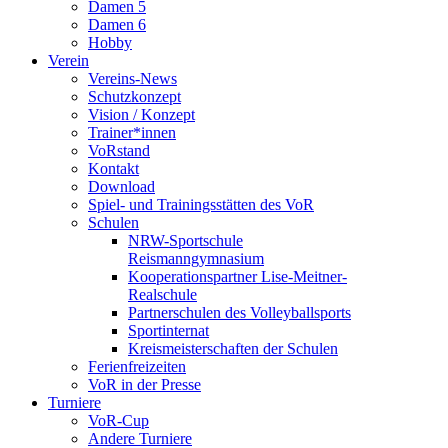
Damen 5
Damen 6
Hobby
Verein
Vereins-News
Schutzkonzept
Vision / Konzept
Trainer*innen
VoRstand
Kontakt
Download
Spiel- und Trainingsstätten des VoR
Schulen
NRW-Sportschule
Reismanngymnasium
Kooperationspartner Lise-Meitner-
Realschule
Partnerschulen des Volleyballsports
Sportinternat
Kreismeisterschaften der Schulen
Ferienfreizeiten
VoR in der Presse
Turniere
VoR-Cup
Andere Turniere