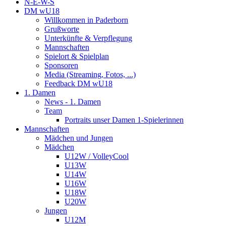
N-E-W-S
DM wU18
Willkommen in Paderborn
Grußworte
Unterkünfte & Verpflegung
Mannschaften
Spielort & Spielplan
Sponsoren
Media (Streaming, Fotos, ...)
Feedback DM wU18
1. Damen
News - 1. Damen
Team
Portraits unser Damen 1-Spielerinnen
Mannschaften
Mädchen und Jungen
Mädchen
U12W / VolleyCool
U13W
U14W
U16W
U18W
U20W
Jungen
U12M