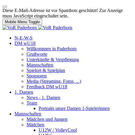
Diese E-Mail-Adresse ist vor Spambots geschützt! Zur Anzeige
muss JavaScript eingeschaltet sein.
Mobile Menu Toggle
N-E-W-S
DM wU18
Willkommen in Paderborn
Grußworte
Unterkünfte & Verpflegung
Mannschaften
Spielort & Spielplan
Sponsoren
Media (Streaming, Fotos, ...)
Feedback DM wU18
1. Damen
News - 1. Damen
Team
Portraits unser Damen 1-Spielerinnen
Mannschaften
Mädchen und Jungen
Mädchen
U12W / VolleyCool