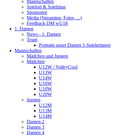
Mannschaften
Spielort & Spielplan
Sponsoren
Media (Streaming, Fotos, ...)
Feedback DM wU18
1. Damen
News - 1. Damen
Team
Portraits unser Damen 1-Spielerinnen
Mannschaften
Mädchen und Jungen
Mädchen
U12W / VolleyCool
U13W
U14W
U16W
U18W
U20W
Jungen
U12M
U13M
U14M
Damen 2
Damen 3
Damen 4