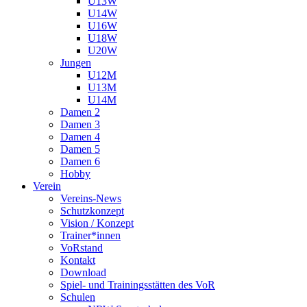
U13W
U14W
U16W
U18W
U20W
Jungen
U12M
U13M
U14M
Damen 2
Damen 3
Damen 4
Damen 5
Damen 6
Hobby
Verein
Vereins-News
Schutzkonzept
Vision / Konzept
Trainer*innen
VoRstand
Kontakt
Download
Spiel- und Trainingsstätten des VoR
Schulen