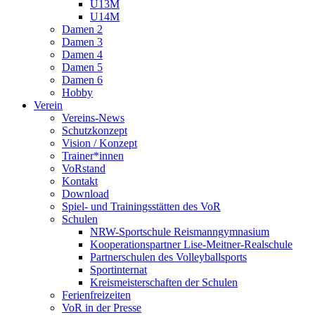
U13M
U14M
Damen 2
Damen 3
Damen 4
Damen 5
Damen 6
Hobby
Verein
Vereins-News
Schutzkonzept
Vision / Konzept
Trainer*innen
VoRstand
Kontakt
Download
Spiel- und Trainingsstätten des VoR
Schulen
NRW-Sportschule Reismanngymnasium
Kooperationspartner Lise-Meitner-Realschule
Partnerschulen des Volleyballsports
Sportinternat
Kreismeisterschaften der Schulen
Ferienfreizeiten
VoR in der Presse