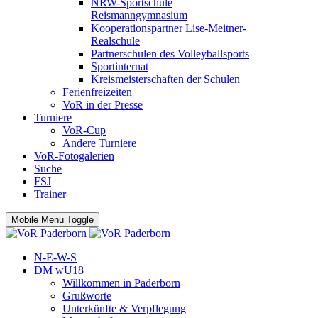
NRW-Sportschule
Reismanngymnasium
Kooperationspartner Lise-Meitner-
Realschule
Partnerschulen des Volleyballsports
Sportinternat
Kreismeisterschaften der Schulen
Ferienfreizeiten
VoR in der Presse
Turniere
VoR-Cup
Andere Turniere
VoR-Fotogalerien
Suche
FSJ
Trainer
Mobile Menu Toggle
N-E-W-S
DM wU18
Willkommen in Paderborn
Grußworte
Unterkünfte & Verpflegung