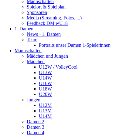
Mannschaften
Spielort & Spielplan
Sponsoren
Media (Streaming, Fotos, ...)
Feedback DM wU18
1. Damen
News - 1. Damen
Team
Portraits unser Damen 1-Spielerinnen
Mannschaften
Mädchen und Jungen
Mädchen
U12W / VolleyCool
U13W
U14W
U16W
U18W
U20W
Jungen
U12M
U13M
U14M
Damen 2
Damen 3
Damen 4