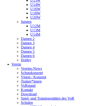
U13W
U14W
U16W
U18W
U20W
Jungen
U12M
U13M
U14M
Damen 2
Damen 3
Damen 4
Damen 5
Damen 6
Hobby
Verein
Vereins-News
Schutzkonzept
Vision / Konzept
Trainer*innen
VoRstand
Kontakt
Download
Spiel- und Trainingsstätten des VoR
Schulen