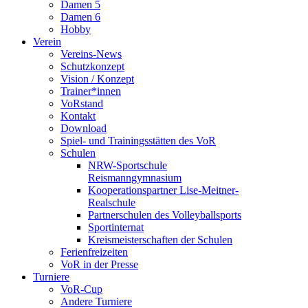
Damen 5
Damen 6
Hobby
Verein
Vereins-News
Schutzkonzept
Vision / Konzept
Trainer*innen
VoRstand
Kontakt
Download
Spiel- und Trainingsstätten des VoR
Schulen
NRW-Sportschule
Reismanngymnasium
Kooperationspartner Lise-Meitner-
Realschule
Partnerschulen des Volleyballsports
Sportinternat
Kreismeisterschaften der Schulen
Ferienfreizeiten
VoR in der Presse
Turniere
VoR-Cup
Andere Turniere