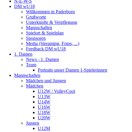
N-E-W-S
DM wU18
Willkommen in Paderborn
Grußworte
Unterkünfte & Verpflegung
Mannschaften
Spielort & Spielplan
Sponsoren
Media (Streaming, Fotos, ...)
Feedback DM wU18
1. Damen
News - 1. Damen
Team
Portraits unser Damen 1-Spielerinnen
Mannschaften
Mädchen und Jungen
Mädchen
U12W / VolleyCool
U13W
U14W
U16W
U18W
U20W
Jungen
U12M