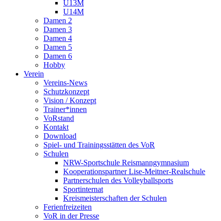
U13M
U14M
Damen 2
Damen 3
Damen 4
Damen 5
Damen 6
Hobby
Verein
Vereins-News
Schutzkonzept
Vision / Konzept
Trainer*innen
VoRstand
Kontakt
Download
Spiel- und Trainingsstätten des VoR
Schulen
NRW-Sportschule Reismanngymnasium
Kooperationspartner Lise-Meitner-Realschule
Partnerschulen des Volleyballsports
Sportinternat
Kreismeisterschaften der Schulen
Ferienfreizeiten
VoR in der Presse