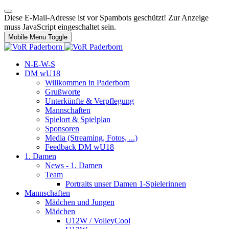
Diese E-Mail-Adresse ist vor Spambots geschützt! Zur Anzeige
muss JavaScript eingeschaltet sein.
Mobile Menu Toggle
N-E-W-S
DM wU18
Willkommen in Paderborn
Grußworte
Unterkünfte & Verpflegung
Mannschaften
Spielort & Spielplan
Sponsoren
Media (Streaming, Fotos, ...)
Feedback DM wU18
1. Damen
News - 1. Damen
Team
Portraits unser Damen 1-Spielerinnen
Mannschaften
Mädchen und Jungen
Mädchen
U12W / VolleyCool