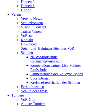
Damen 5
Damen 6
Hobby
Verein
Vereins-News
Schutzkonzept
Vision / Konzept
Trainer*innen
VoRstand
Kontakt
Download
Spiel- und Trainingsstätten des VoR
Schulen
NRW-Sportschule
Reismanngymnasium
Kooperationspartner Lise-Meitner-
Realschule
Partnerschulen des Volleyballsports
Sportinternat
Kreismeisterschaften der Schulen
Ferienfreizeiten
VoR in der Presse
Turniere
VoR-Cup
Andere Turniere