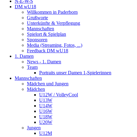
N-E-W-S
DM wU18
Willkommen in Paderborn
Grußworte
Unterkünfte & Verpflegung
Mannschaften
Spielort & Spielplan
Sponsoren
Media (Streaming, Fotos, ...)
Feedback DM wU18
1. Damen
News - 1. Damen
Team
Portraits unser Damen 1-Spielerinnen
Mannschaften
Mädchen und Jungen
Mädchen
U12W / VolleyCool
U13W
U14W
U16W
U18W
U20W
Jungen
U12M