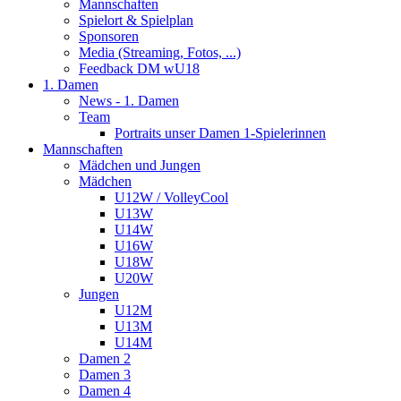
Mannschaften
Spielort & Spielplan
Sponsoren
Media (Streaming, Fotos, ...)
Feedback DM wU18
1. Damen
News - 1. Damen
Team
Portraits unser Damen 1-Spielerinnen
Mannschaften
Mädchen und Jungen
Mädchen
U12W / VolleyCool
U13W
U14W
U16W
U18W
U20W
Jungen
U12M
U13M
U14M
Damen 2
Damen 3
Damen 4