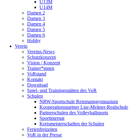
U13M
U14M
Damen 2
Damen 3
Damen 4
Damen 5
Damen 6
Hobby
Verein
Vereins-News
Schutzkonzept
Vision / Konzept
Trainer*innen
VoRstand
Kontakt
Download
Spiel- und Trainingsstätten des VoR
Schulen
NRW-Sportschule Reismanngymnasium
Kooperationspartner Lise-Meitner-Realschule
Partnerschulen des Volleyballsports
Sportinternat
Kreismeisterschaften der Schulen
Ferienfreizeiten
VoR in der Presse