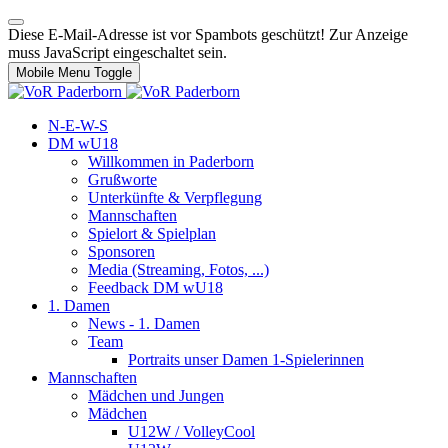
Diese E-Mail-Adresse ist vor Spambots geschützt! Zur Anzeige
muss JavaScript eingeschaltet sein.
Mobile Menu Toggle
N-E-W-S
DM wU18
Willkommen in Paderborn
Grußworte
Unterkünfte & Verpflegung
Mannschaften
Spielort & Spielplan
Sponsoren
Media (Streaming, Fotos, ...)
Feedback DM wU18
1. Damen
News - 1. Damen
Team
Portraits unser Damen 1-Spielerinnen
Mannschaften
Mädchen und Jungen
Mädchen
U12W / VolleyCool