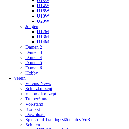
U13W
U14W
U16W
U18W
U20W
Jungen
U12M
U13M
U14M
Damen 2
Damen 3
Damen 4
Damen 5
Damen 6
Hobby
Verein
Vereins-News
Schutzkonzept
Vision / Konzept
Trainer*innen
VoRstand
Kontakt
Download
Spiel- und Trainingsstätten des VoR
Schulen