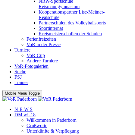
NRW-Sportschule
Reismanngymnasium
Kooperationspartner Lise-Meitner-
Realschule
Partnerschulen des Volleyballsports
Sportinternat
Kreismeisterschaften der Schulen
Ferienfreizeiten
VoR in der Presse
Turniere
VoR-Cup
Andere Turniere
VoR-Fotogalerien
Suche
FSJ
Trainer
Mobile Menu Toggle
N-E-W-S
DM wU18
Willkommen in Paderborn
Grußworte
Unterkünfte & Verpflegung