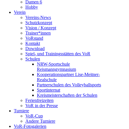
Damen 6
Hobby
Verein
Vereins-News
Schutzkonzept
Vision / Konzept
Trainer*innen
VoRstand
Kontakt
Download
Spiel- und Trainingsstätten des VoR
Schulen
NRW-Sportschule
Reismanngymnasium
Kooperationspartner Lise-Meitner-
Realschule
Partnerschulen des Volleyballsports
Sportinternat
Kreismeisterschaften der Schulen
Ferienfreizeiten
VoR in der Presse
Turniere
VoR-Cup
Andere Turniere
VoR-Fotogalerien