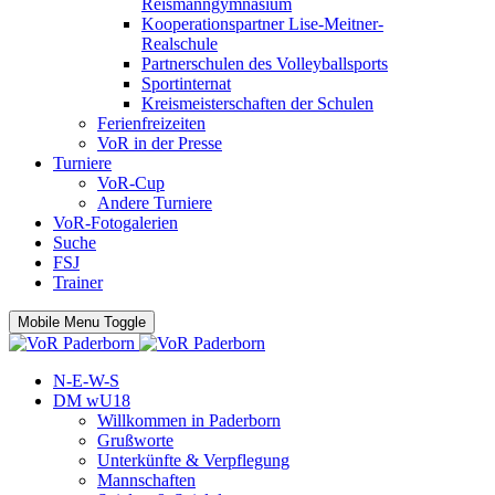
Reismanngymnasium
Kooperationspartner Lise-Meitner-
Realschule
Partnerschulen des Volleyballsports
Sportinternat
Kreismeisterschaften der Schulen
Ferienfreizeiten
VoR in der Presse
Turniere
VoR-Cup
Andere Turniere
VoR-Fotogalerien
Suche
FSJ
Trainer
Mobile Menu Toggle
N-E-W-S
DM wU18
Willkommen in Paderborn
Grußworte
Unterkünfte & Verpflegung
Mannschaften