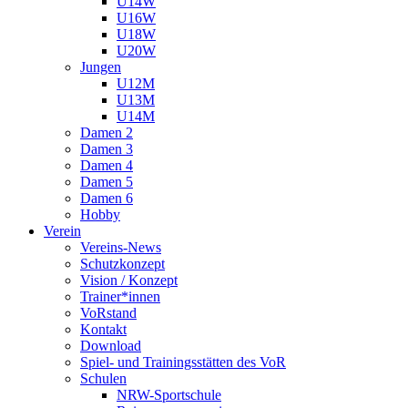
U14W
U16W
U18W
U20W
Jungen
U12M
U13M
U14M
Damen 2
Damen 3
Damen 4
Damen 5
Damen 6
Hobby
Verein
Vereins-News
Schutzkonzept
Vision / Konzept
Trainer*innen
VoRstand
Kontakt
Download
Spiel- und Trainingsstätten des VoR
Schulen
NRW-Sportschule