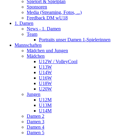
Spielort & Spielplan
Sponsoren
Media (Streaming, Fotos, ...)
Feedback DM wU18
1. Damen
News - 1. Damen
Team
Portraits unser Damen 1-Spielerinnen
Mannschaften
Mädchen und Jungen
Mädchen
U12W / VolleyCool
U13W
U14W
U16W
U18W
U20W
Jungen
U12M
U13M
U14M
Damen 2
Damen 3
Damen 4
Damen 5