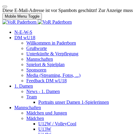
Diese E-Mail-Adresse ist vor Spambots geschützt! Zur Anzeige muss J
Mobile Menu Toggle
N-E-W-S
DM wU18
Willkommen in Paderborn
Grußworte
Unterkünfte & Verpflegung
Mannschaften
Spielort & Spielplan
Sponsoren
Media (Streaming, Fotos, ...)
Feedback DM wU18
1. Damen
News - 1. Damen
Team
Portraits unser Damen 1-Spielerinnen
Mannschaften
Mädchen und Jungen
Mädchen
U12W / VolleyCool
U13W