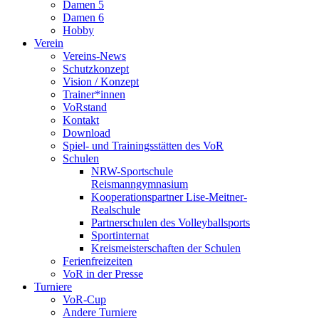
Damen 5
Damen 6
Hobby
Verein
Vereins-News
Schutzkonzept
Vision / Konzept
Trainer*innen
VoRstand
Kontakt
Download
Spiel- und Trainingsstätten des VoR
Schulen
NRW-Sportschule
Reismanngymnasium
Kooperationspartner Lise-Meitner-
Realschule
Partnerschulen des Volleyballsports
Sportinternat
Kreismeisterschaften der Schulen
Ferienfreizeiten
VoR in der Presse
Turniere
VoR-Cup
Andere Turniere