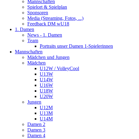
Mannschaften
Spielort & Spielplan
Sponsoren
Media (Streaming, Fotos, ...)
Feedback DM wU18
1. Damen
News - 1. Damen
Team
Portraits unser Damen 1-Spielerinnen
Mannschaften
Mädchen und Jungen
Mädchen
U12W / VolleyCool
U13W
U14W
U16W
U18W
U20W
Jungen
U12M
U13M
U14M
Damen 2
Damen 3
Damen 4