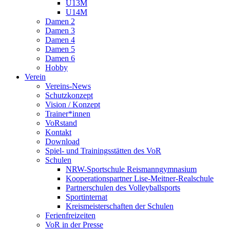
U13M
U14M
Damen 2
Damen 3
Damen 4
Damen 5
Damen 6
Hobby
Verein
Vereins-News
Schutzkonzept
Vision / Konzept
Trainer*innen
VoRstand
Kontakt
Download
Spiel- und Trainingsstätten des VoR
Schulen
NRW-Sportschule Reismanngymnasium
Kooperationspartner Lise-Meitner-Realschule
Partnerschulen des Volleyballsports
Sportinternat
Kreismeisterschaften der Schulen
Ferienfreizeiten
VoR in der Presse