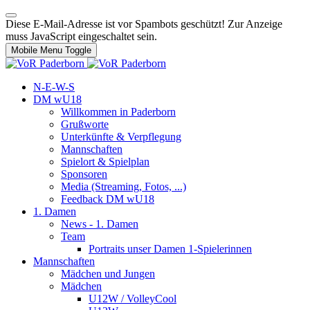
Diese E-Mail-Adresse ist vor Spambots geschützt! Zur Anzeige
muss JavaScript eingeschaltet sein.
Mobile Menu Toggle
N-E-W-S
DM wU18
Willkommen in Paderborn
Grußworte
Unterkünfte & Verpflegung
Mannschaften
Spielort & Spielplan
Sponsoren
Media (Streaming, Fotos, ...)
Feedback DM wU18
1. Damen
News - 1. Damen
Team
Portraits unser Damen 1-Spielerinnen
Mannschaften
Mädchen und Jungen
Mädchen
U12W / VolleyCool