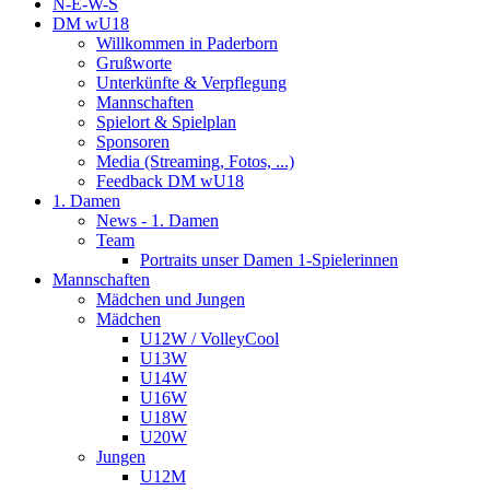
N-E-W-S
DM wU18
Willkommen in Paderborn
Grußworte
Unterkünfte & Verpflegung
Mannschaften
Spielort & Spielplan
Sponsoren
Media (Streaming, Fotos, ...)
Feedback DM wU18
1. Damen
News - 1. Damen
Team
Portraits unser Damen 1-Spielerinnen
Mannschaften
Mädchen und Jungen
Mädchen
U12W / VolleyCool
U13W
U14W
U16W
U18W
U20W
Jungen
U12M