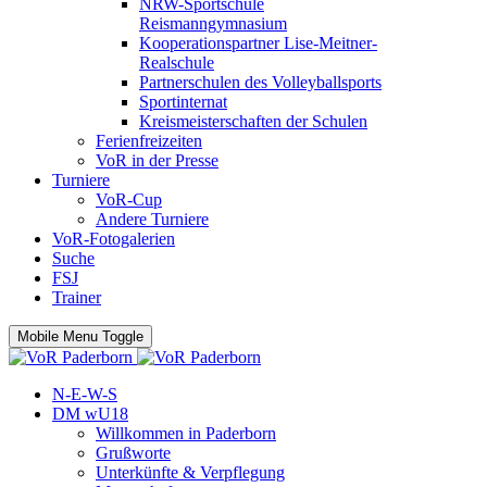
NRW-Sportschule
Reismanngymnasium
Kooperationspartner Lise-Meitner-
Realschule
Partnerschulen des Volleyballsports
Sportinternat
Kreismeisterschaften der Schulen
Ferienfreizeiten
VoR in der Presse
Turniere
VoR-Cup
Andere Turniere
VoR-Fotogalerien
Suche
FSJ
Trainer
Mobile Menu Toggle
N-E-W-S
DM wU18
Willkommen in Paderborn
Grußworte
Unterkünfte & Verpflegung