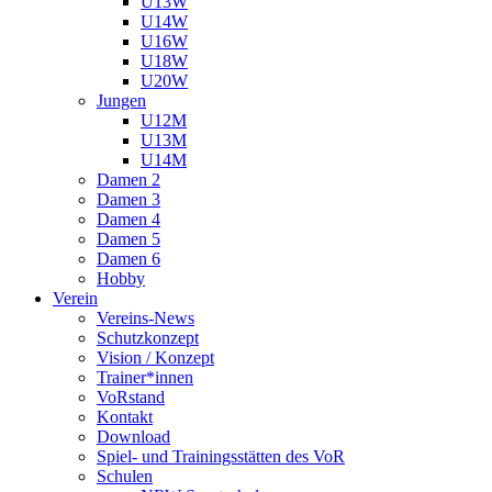
U13W
U14W
U16W
U18W
U20W
Jungen
U12M
U13M
U14M
Damen 2
Damen 3
Damen 4
Damen 5
Damen 6
Hobby
Verein
Vereins-News
Schutzkonzept
Vision / Konzept
Trainer*innen
VoRstand
Kontakt
Download
Spiel- und Trainingsstätten des VoR
Schulen