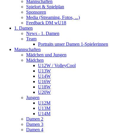
Mannschaften
Spielort & Spielplan
Sponsoren
Media (Streaming, Fotos, ...)
Feedback DM wU18
1. Damen
News - 1. Damen
Team
Portraits unser Damen 1-Spielerinnen
Mannschaften
Mädchen und Jungen
Mädchen
U12W / VolleyCool
U13W
U14W
U16W
U18W
U20W
Jungen
U12M
U13M
U14M
Damen 2
Damen 3
Damen 4