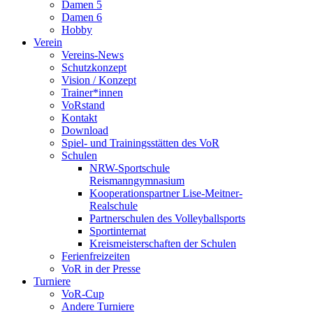
Damen 5
Damen 6
Hobby
Verein
Vereins-News
Schutzkonzept
Vision / Konzept
Trainer*innen
VoRstand
Kontakt
Download
Spiel- und Trainingsstätten des VoR
Schulen
NRW-Sportschule
Reismanngymnasium
Kooperationspartner Lise-Meitner-
Realschule
Partnerschulen des Volleyballsports
Sportinternat
Kreismeisterschaften der Schulen
Ferienfreizeiten
VoR in der Presse
Turniere
VoR-Cup
Andere Turniere