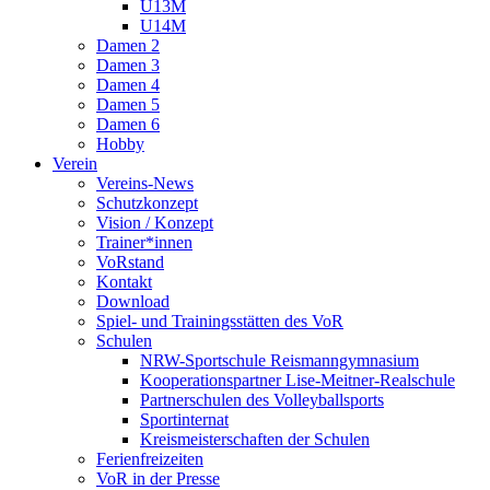
U13M
U14M
Damen 2
Damen 3
Damen 4
Damen 5
Damen 6
Hobby
Verein
Vereins-News
Schutzkonzept
Vision / Konzept
Trainer*innen
VoRstand
Kontakt
Download
Spiel- und Trainingsstätten des VoR
Schulen
NRW-Sportschule Reismanngymnasium
Kooperationspartner Lise-Meitner-Realschule
Partnerschulen des Volleyballsports
Sportinternat
Kreismeisterschaften der Schulen
Ferienfreizeiten
VoR in der Presse