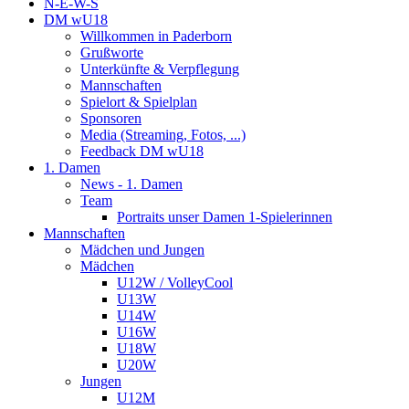
N-E-W-S
DM wU18
Willkommen in Paderborn
Grußworte
Unterkünfte & Verpflegung
Mannschaften
Spielort & Spielplan
Sponsoren
Media (Streaming, Fotos, ...)
Feedback DM wU18
1. Damen
News - 1. Damen
Team
Portraits unser Damen 1-Spielerinnen
Mannschaften
Mädchen und Jungen
Mädchen
U12W / VolleyCool
U13W
U14W
U16W
U18W
U20W
Jungen
U12M