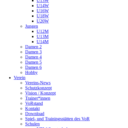
U13W
U14W
U16W
U18W
U20W
Jungen
U12M
U13M
U14M
Damen 2
Damen 3
Damen 4
Damen 5
Damen 6
Hobby
Verein
Vereins-News
Schutzkonzept
Vision / Konzept
Trainer*innen
VoRstand
Kontakt
Download
Spiel- und Trainingsstätten des VoR
Schulen