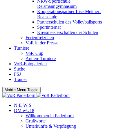
NRW-Sportschule
Reismanngymnasium
Kooperationspartner Lise-Meitner-
Realschule
Partnerschulen des Volleyballsports
Sportinternat
Kreismeisterschaften der Schulen
Ferienfreizeiten
VoR in der Presse
Turniere
VoR-Cup
Andere Turniere
VoR-Fotogalerien
Suche
FSJ
Trainer
Mobile Menu Toggle
N-E-W-S
DM wU18
Willkommen in Paderborn
Grußworte
Unterkünfte & Verpflegung