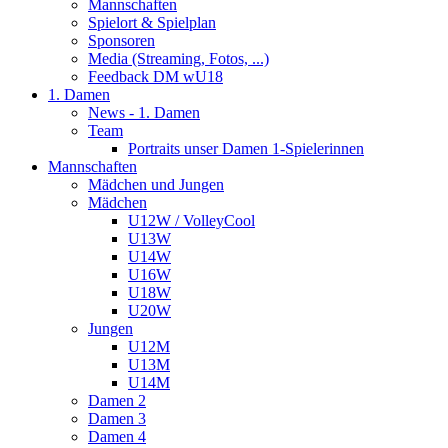
Mannschaften
Spielort & Spielplan
Sponsoren
Media (Streaming, Fotos, ...)
Feedback DM wU18
1. Damen
News - 1. Damen
Team
Portraits unser Damen 1-Spielerinnen
Mannschaften
Mädchen und Jungen
Mädchen
U12W / VolleyCool
U13W
U14W
U16W
U18W
U20W
Jungen
U12M
U13M
U14M
Damen 2
Damen 3
Damen 4