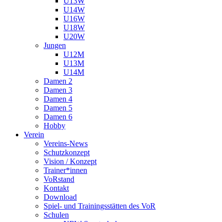
U13W
U14W
U16W
U18W
U20W
Jungen
U12M
U13M
U14M
Damen 2
Damen 3
Damen 4
Damen 5
Damen 6
Hobby
Verein
Vereins-News
Schutzkonzept
Vision / Konzept
Trainer*innen
VoRstand
Kontakt
Download
Spiel- und Trainingsstätten des VoR
Schulen