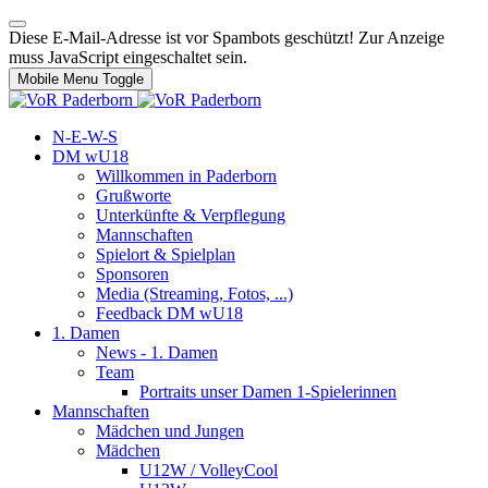
Diese E-Mail-Adresse ist vor Spambots geschützt! Zur Anzeige
muss JavaScript eingeschaltet sein.
Mobile Menu Toggle
N-E-W-S
DM wU18
Willkommen in Paderborn
Grußworte
Unterkünfte & Verpflegung
Mannschaften
Spielort & Spielplan
Sponsoren
Media (Streaming, Fotos, ...)
Feedback DM wU18
1. Damen
News - 1. Damen
Team
Portraits unser Damen 1-Spielerinnen
Mannschaften
Mädchen und Jungen
Mädchen
U12W / VolleyCool