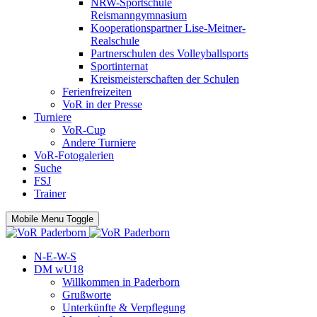
NRW-Sportschule
Reismanngymnasium
Kooperationspartner Lise-Meitner-
Realschule
Partnerschulen des Volleyballsports
Sportinternat
Kreismeisterschaften der Schulen
Ferienfreizeiten
VoR in der Presse
Turniere
VoR-Cup
Andere Turniere
VoR-Fotogalerien
Suche
FSJ
Trainer
Mobile Menu Toggle
N-E-W-S
DM wU18
Willkommen in Paderborn
Grußworte
Unterkünfte & Verpflegung