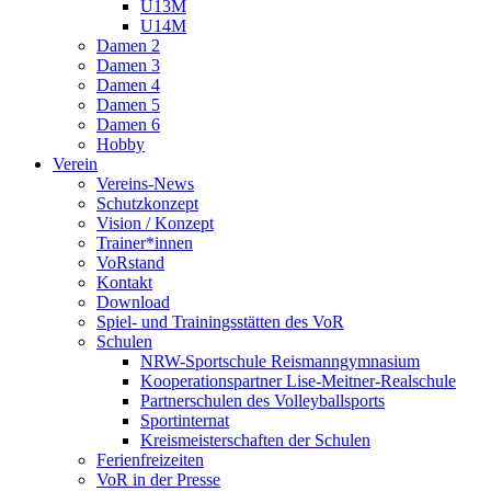
U13M
U14M
Damen 2
Damen 3
Damen 4
Damen 5
Damen 6
Hobby
Verein
Vereins-News
Schutzkonzept
Vision / Konzept
Trainer*innen
VoRstand
Kontakt
Download
Spiel- und Trainingsstätten des VoR
Schulen
NRW-Sportschule Reismanngymnasium
Kooperationspartner Lise-Meitner-Realschule
Partnerschulen des Volleyballsports
Sportinternat
Kreismeisterschaften der Schulen
Ferienfreizeiten
VoR in der Presse