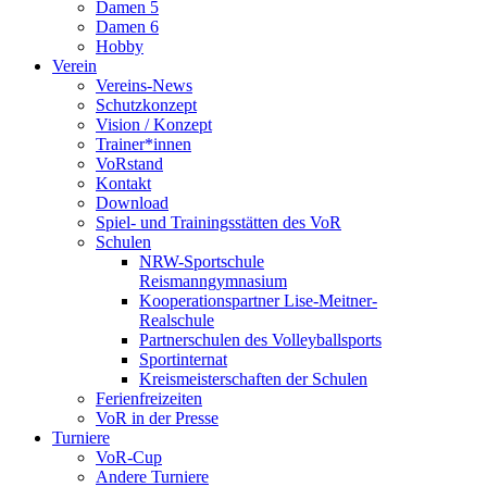
Damen 5
Damen 6
Hobby
Verein
Vereins-News
Schutzkonzept
Vision / Konzept
Trainer*innen
VoRstand
Kontakt
Download
Spiel- und Trainingsstätten des VoR
Schulen
NRW-Sportschule
Reismanngymnasium
Kooperationspartner Lise-Meitner-
Realschule
Partnerschulen des Volleyballsports
Sportinternat
Kreismeisterschaften der Schulen
Ferienfreizeiten
VoR in der Presse
Turniere
VoR-Cup
Andere Turniere