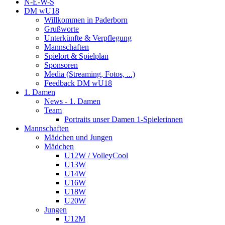
N-E-W-S
DM wU18
Willkommen in Paderborn
Grußworte
Unterkünfte & Verpflegung
Mannschaften
Spielort & Spielplan
Sponsoren
Media (Streaming, Fotos, ...)
Feedback DM wU18
1. Damen
News - 1. Damen
Team
Portraits unser Damen 1-Spielerinnen
Mannschaften
Mädchen und Jungen
Mädchen
U12W / VolleyCool
U13W
U14W
U16W
U18W
U20W
Jungen
U12M