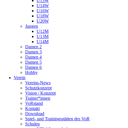
U13W
U14W
U16W
U18W
U20W
Jungen
U12M
U13M
U14M
Damen 2
Damen 3
Damen 4
Damen 5
Damen 6
Hobby
Verein
Vereins-News
Schutzkonzept
Vision / Konzept
Trainer*innen
VoRstand
Kontakt
Download
Spiel- und Trainingsstätten des VoR
Schulen