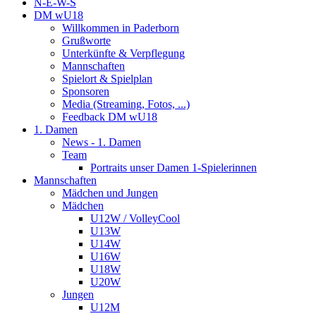
N-E-W-S
DM wU18
Willkommen in Paderborn
Grußworte
Unterkünfte & Verpflegung
Mannschaften
Spielort & Spielplan
Sponsoren
Media (Streaming, Fotos, ...)
Feedback DM wU18
1. Damen
News - 1. Damen
Team
Portraits unser Damen 1-Spielerinnen
Mannschaften
Mädchen und Jungen
Mädchen
U12W / VolleyCool
U13W
U14W
U16W
U18W
U20W
Jungen
U12M