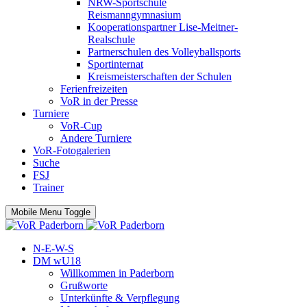
NRW-Sportschule
Reismanngymnasium
Kooperationspartner Lise-Meitner-
Realschule
Partnerschulen des Volleyballsports
Sportinternat
Kreismeisterschaften der Schulen
Ferienfreizeiten
VoR in der Presse
Turniere
VoR-Cup
Andere Turniere
VoR-Fotogalerien
Suche
FSJ
Trainer
Mobile Menu Toggle
N-E-W-S
DM wU18
Willkommen in Paderborn
Grußworte
Unterkünfte & Verpflegung