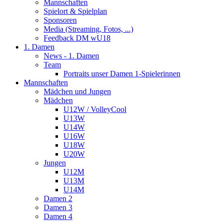
Mannschaften
Spielort & Spielplan
Sponsoren
Media (Streaming, Fotos, ...)
Feedback DM wU18
1. Damen
News - 1. Damen
Team
Portraits unser Damen 1-Spielerinnen
Mannschaften
Mädchen und Jungen
Mädchen
U12W / VolleyCool
U13W
U14W
U16W
U18W
U20W
Jungen
U12M
U13M
U14M
Damen 2
Damen 3
Damen 4