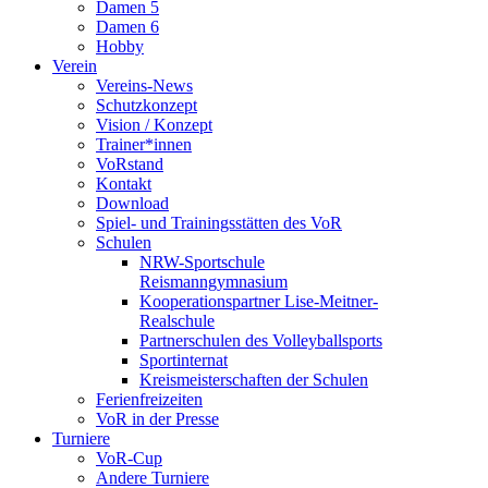
Damen 5
Damen 6
Hobby
Verein
Vereins-News
Schutzkonzept
Vision / Konzept
Trainer*innen
VoRstand
Kontakt
Download
Spiel- und Trainingsstätten des VoR
Schulen
NRW-Sportschule
Reismanngymnasium
Kooperationspartner Lise-Meitner-
Realschule
Partnerschulen des Volleyballsports
Sportinternat
Kreismeisterschaften der Schulen
Ferienfreizeiten
VoR in der Presse
Turniere
VoR-Cup
Andere Turniere