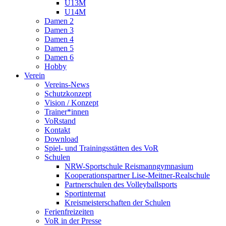
U13M
U14M
Damen 2
Damen 3
Damen 4
Damen 5
Damen 6
Hobby
Verein
Vereins-News
Schutzkonzept
Vision / Konzept
Trainer*innen
VoRstand
Kontakt
Download
Spiel- und Trainingsstätten des VoR
Schulen
NRW-Sportschule Reismanngymnasium
Kooperationspartner Lise-Meitner-Realschule
Partnerschulen des Volleyballsports
Sportinternat
Kreismeisterschaften der Schulen
Ferienfreizeiten
VoR in der Presse