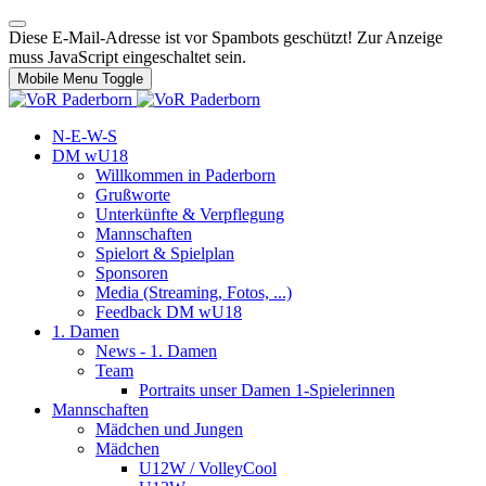
Diese E-Mail-Adresse ist vor Spambots geschützt! Zur Anzeige
muss JavaScript eingeschaltet sein.
Mobile Menu Toggle
N-E-W-S
DM wU18
Willkommen in Paderborn
Grußworte
Unterkünfte & Verpflegung
Mannschaften
Spielort & Spielplan
Sponsoren
Media (Streaming, Fotos, ...)
Feedback DM wU18
1. Damen
News - 1. Damen
Team
Portraits unser Damen 1-Spielerinnen
Mannschaften
Mädchen und Jungen
Mädchen
U12W / VolleyCool