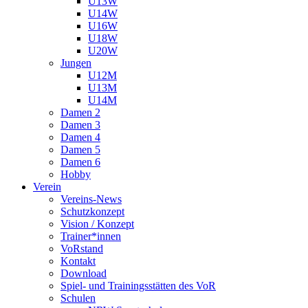
U13W
U14W
U16W
U18W
U20W
Jungen
U12M
U13M
U14M
Damen 2
Damen 3
Damen 4
Damen 5
Damen 6
Hobby
Verein
Vereins-News
Schutzkonzept
Vision / Konzept
Trainer*innen
VoRstand
Kontakt
Download
Spiel- und Trainingsstätten des VoR
Schulen