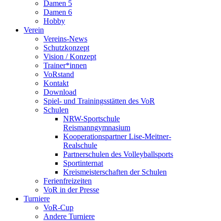
Damen 5
Damen 6
Hobby
Verein
Vereins-News
Schutzkonzept
Vision / Konzept
Trainer*innen
VoRstand
Kontakt
Download
Spiel- und Trainingsstätten des VoR
Schulen
NRW-Sportschule
Reismanngymnasium
Kooperationspartner Lise-Meitner-
Realschule
Partnerschulen des Volleyballsports
Sportinternat
Kreismeisterschaften der Schulen
Ferienfreizeiten
VoR in der Presse
Turniere
VoR-Cup
Andere Turniere