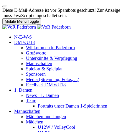
Diese E-Mail-Adresse ist vor Spambots geschützt! Zur Anzeige
muss JavaScript eingeschaltet sein.
Mobile Menu Toggle
N-E-W-S
DM wU18
Willkommen in Paderborn
Grußworte
Unterkünfte & Verpflegung
Mannschaften
Spielort & Spielplan
Sponsoren
Media (Streaming, Fotos, ...)
Feedback DM wU18
1. Damen
News - 1. Damen
Team
Portraits unser Damen 1-Spielerinnen
Mannschaften
Mädchen und Jungen
Mädchen
U12W / VolleyCool