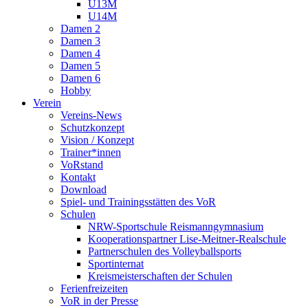
U13M
U14M
Damen 2
Damen 3
Damen 4
Damen 5
Damen 6
Hobby
Verein
Vereins-News
Schutzkonzept
Vision / Konzept
Trainer*innen
VoRstand
Kontakt
Download
Spiel- und Trainingsstätten des VoR
Schulen
NRW-Sportschule Reismanngymnasium
Kooperationspartner Lise-Meitner-Realschule
Partnerschulen des Volleyballsports
Sportinternat
Kreismeisterschaften der Schulen
Ferienfreizeiten
VoR in der Presse