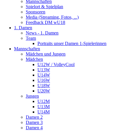
Mannschaften
Spielort & Spielplan
Sponsoren
Media (Streaming, Fotos, ...)
Feedback DM wU18
1. Damen
News - 1. Damen
Team
Portraits unser Damen 1-Spielerinnen
Mannschaften
Mädchen und Jungen
Mädchen
U12W / VolleyCool
U13W
U14W
U16W
U18W
U20W
Jungen
U12M
U13M
U14M
Damen 2
Damen 3
Damen 4