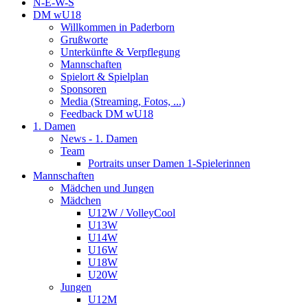
N-E-W-S
DM wU18
Willkommen in Paderborn
Grußworte
Unterkünfte & Verpflegung
Mannschaften
Spielort & Spielplan
Sponsoren
Media (Streaming, Fotos, ...)
Feedback DM wU18
1. Damen
News - 1. Damen
Team
Portraits unser Damen 1-Spielerinnen
Mannschaften
Mädchen und Jungen
Mädchen
U12W / VolleyCool
U13W
U14W
U16W
U18W
U20W
Jungen
U12M