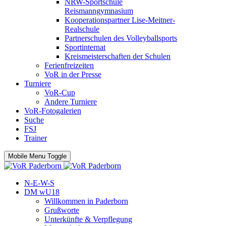
NRW-Sportschule
Reismanngymnasium
Kooperationspartner Lise-Meitner-
Realschule
Partnerschulen des Volleyballsports
Sportinternat
Kreismeisterschaften der Schulen
Ferienfreizeiten
VoR in der Presse
Turniere
VoR-Cup
Andere Turniere
VoR-Fotogalerien
Suche
FSJ
Trainer
Mobile Menu Toggle
N-E-W-S
DM wU18
Willkommen in Paderborn
Grußworte
Unterkünfte & Verpflegung