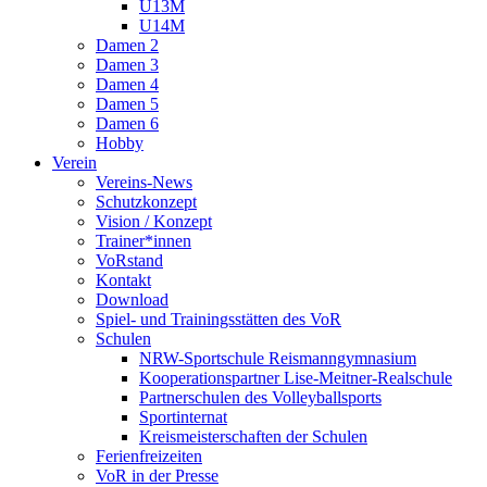
U13M
U14M
Damen 2
Damen 3
Damen 4
Damen 5
Damen 6
Hobby
Verein
Vereins-News
Schutzkonzept
Vision / Konzept
Trainer*innen
VoRstand
Kontakt
Download
Spiel- und Trainingsstätten des VoR
Schulen
NRW-Sportschule Reismanngymnasium
Kooperationspartner Lise-Meitner-Realschule
Partnerschulen des Volleyballsports
Sportinternat
Kreismeisterschaften der Schulen
Ferienfreizeiten
VoR in der Presse