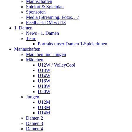
Mannschaften
Spielort & Spielplan
Sponsoren
Media (Streaming, Fotos, ...)
Feedback DM wU18
1. Damen
News - 1. Damen
Team
Portraits unser Damen 1-Spielerinnen
Mannschaften
Mädchen und Jungen
Mädchen
U12W / VolleyCool
U13W
U14W
U16W
U18W
U20W
Jungen
U12M
U13M
U14M
Damen 2
Damen 3
Damen 4