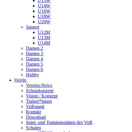
U13W
U14W
U16W
U18W
U20W
Jungen
U12M
U13M
U14M
Damen 2
Damen 3
Damen 4
Damen 5
Damen 6
Hobby
Verein
Vereins-News
Schutzkonzept
Vision / Konzept
Trainer*innen
VoRstand
Kontakt
Download
Spiel- und Trainingsstätten des VoR
Schulen