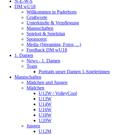
N-E-W-S
DM wU18
Willkommen in Paderborn
Grußworte
Unterkünfte & Verpflegung
Mannschaften
Spielort & Spielplan
Sponsoren
Media (Streaming, Fotos, ...)
Feedback DM wU18
1. Damen
News - 1. Damen
Team
Portraits unser Damen 1-Spielerinnen
Mannschaften
Mädchen und Jungen
Mädchen
U12W / VolleyCool
U13W
U14W
U16W
U18W
U20W
Jungen
U12M