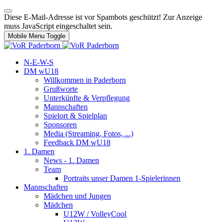
Diese E-Mail-Adresse ist vor Spambots geschützt! Zur Anzeige
muss JavaScript eingeschaltet sein.
Mobile Menu Toggle
N-E-W-S
DM wU18
Willkommen in Paderborn
Grußworte
Unterkünfte & Verpflegung
Mannschaften
Spielort & Spielplan
Sponsoren
Media (Streaming, Fotos, ...)
Feedback DM wU18
1. Damen
News - 1. Damen
Team
Portraits unser Damen 1-Spielerinnen
Mannschaften
Mädchen und Jungen
Mädchen
U12W / VolleyCool