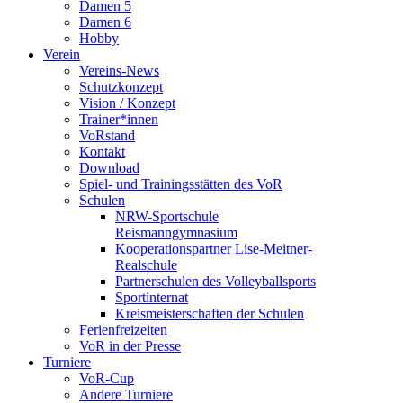
Damen 5
Damen 6
Hobby
Verein
Vereins-News
Schutzkonzept
Vision / Konzept
Trainer*innen
VoRstand
Kontakt
Download
Spiel- und Trainingsstätten des VoR
Schulen
NRW-Sportschule
Reismanngymnasium
Kooperationspartner Lise-Meitner-
Realschule
Partnerschulen des Volleyballsports
Sportinternat
Kreismeisterschaften der Schulen
Ferienfreizeiten
VoR in der Presse
Turniere
VoR-Cup
Andere Turniere