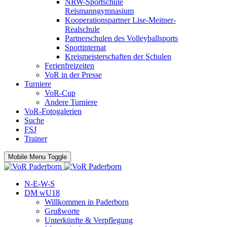
NRW-Sportschule
Reismanngymnasium
Kooperationspartner Lise-Meitner-
Realschule
Partnerschulen des Volleyballsports
Sportinternat
Kreismeisterschaften der Schulen
Ferienfreizeiten
VoR in der Presse
Turniere
VoR-Cup
Andere Turniere
VoR-Fotogalerien
Suche
FSJ
Trainer
Mobile Menu Toggle
N-E-W-S
DM wU18
Willkommen in Paderborn
Grußworte
Unterkünfte & Verpflegung