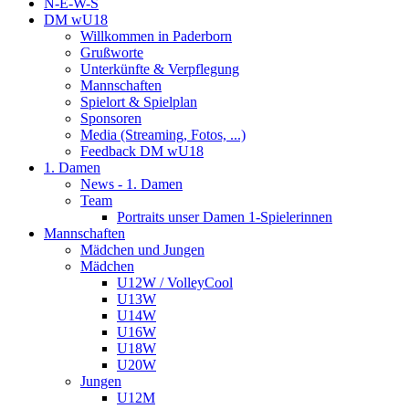
N-E-W-S
DM wU18
Willkommen in Paderborn
Grußworte
Unterkünfte & Verpflegung
Mannschaften
Spielort & Spielplan
Sponsoren
Media (Streaming, Fotos, ...)
Feedback DM wU18
1. Damen
News - 1. Damen
Team
Portraits unser Damen 1-Spielerinnen
Mannschaften
Mädchen und Jungen
Mädchen
U12W / VolleyCool
U13W
U14W
U16W
U18W
U20W
Jungen
U12M