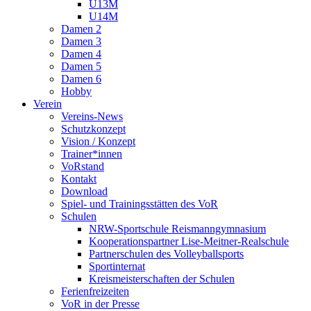
U13M
U14M
Damen 2
Damen 3
Damen 4
Damen 5
Damen 6
Hobby
Verein
Vereins-News
Schutzkonzept
Vision / Konzept
Trainer*innen
VoRstand
Kontakt
Download
Spiel- und Trainingsstätten des VoR
Schulen
NRW-Sportschule Reismanngymnasium
Kooperationspartner Lise-Meitner-Realschule
Partnerschulen des Volleyballsports
Sportinternat
Kreismeisterschaften der Schulen
Ferienfreizeiten
VoR in der Presse