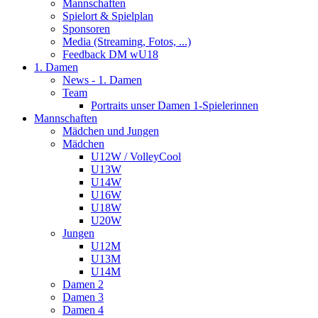
Mannschaften
Spielort & Spielplan
Sponsoren
Media (Streaming, Fotos, ...)
Feedback DM wU18
1. Damen
News - 1. Damen
Team
Portraits unser Damen 1-Spielerinnen
Mannschaften
Mädchen und Jungen
Mädchen
U12W / VolleyCool
U13W
U14W
U16W
U18W
U20W
Jungen
U12M
U13M
U14M
Damen 2
Damen 3
Damen 4