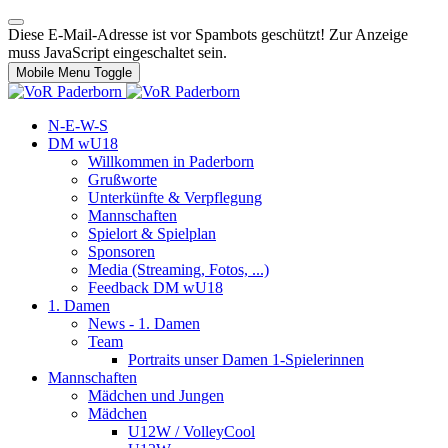
Diese E-Mail-Adresse ist vor Spambots geschützt! Zur Anzeige
muss JavaScript eingeschaltet sein.
Mobile Menu Toggle
N-E-W-S
DM wU18
Willkommen in Paderborn
Grußworte
Unterkünfte & Verpflegung
Mannschaften
Spielort & Spielplan
Sponsoren
Media (Streaming, Fotos, ...)
Feedback DM wU18
1. Damen
News - 1. Damen
Team
Portraits unser Damen 1-Spielerinnen
Mannschaften
Mädchen und Jungen
Mädchen
U12W / VolleyCool