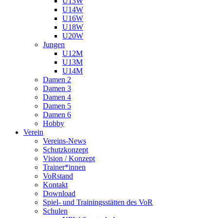
U13W
U14W
U16W
U18W
U20W
Jungen
U12M
U13M
U14M
Damen 2
Damen 3
Damen 4
Damen 5
Damen 6
Hobby
Verein
Vereins-News
Schutzkonzept
Vision / Konzept
Trainer*innen
VoRstand
Kontakt
Download
Spiel- und Trainingsstätten des VoR
Schulen