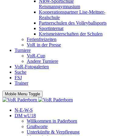
NRW-Sportschule
Reismanngymnasium
Kooperationspartner Lise-Meitner-
Realschule
Partnerschulen des Volleyballsports
Sportinternat
Kreismeisterschaften der Schulen
Ferienfreizeiten
VoR in der Presse
Turniere
VoR-Cup
Andere Turniere
VoR-Fotogalerien
Suche
FSJ
Trainer
Mobile Menu Toggle
N-E-W-S
DM wU18
Willkommen in Paderborn
Grußworte
Unterkünfte & Verpflegung