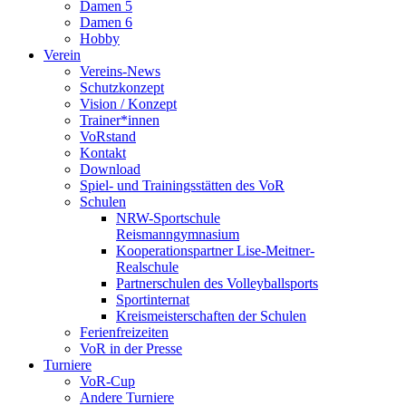
Damen 5
Damen 6
Hobby
Verein
Vereins-News
Schutzkonzept
Vision / Konzept
Trainer*innen
VoRstand
Kontakt
Download
Spiel- und Trainingsstätten des VoR
Schulen
NRW-Sportschule
Reismanngymnasium
Kooperationspartner Lise-Meitner-
Realschule
Partnerschulen des Volleyballsports
Sportinternat
Kreismeisterschaften der Schulen
Ferienfreizeiten
VoR in der Presse
Turniere
VoR-Cup
Andere Turniere