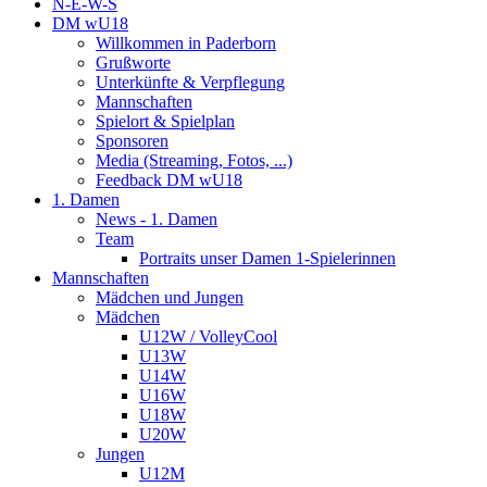
N-E-W-S
DM wU18
Willkommen in Paderborn
Grußworte
Unterkünfte & Verpflegung
Mannschaften
Spielort & Spielplan
Sponsoren
Media (Streaming, Fotos, ...)
Feedback DM wU18
1. Damen
News - 1. Damen
Team
Portraits unser Damen 1-Spielerinnen
Mannschaften
Mädchen und Jungen
Mädchen
U12W / VolleyCool
U13W
U14W
U16W
U18W
U20W
Jungen
U12M