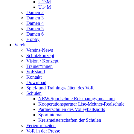
U13M
U14M
Damen 2
Damen 3
Damen 4
Damen 5
Damen 6
Hobby
Verein
Vereins-News
Schutzkonzept
Vision / Konzept
Trainer*innen
VoRstand
Kontakt
Download
Spiel- und Trainingsstätten des VoR
Schulen
NRW-Sportschule Reismanngymnasium
Kooperationspartner Lise-Meitner-Realschule
Partnerschulen des Volleyballsports
Sportinternat
Kreismeisterschaften der Schulen
Ferienfreizeiten
VoR in der Presse