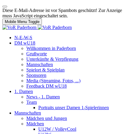
Diese E-Mail-Adresse ist vor Spambots geschützt! Zur Anzeige
muss JavaScript eingeschaltet sein.
Mobile Menu Toggle
N-E-W-S
DM wU18
Willkommen in Paderborn
Grußworte
Unterkünfte & Verpflegung
Mannschaften
Spielort & Spielplan
Sponsoren
Media (Streaming, Fotos, ...)
Feedback DM wU18
1. Damen
News - 1. Damen
Team
Portraits unser Damen 1-Spielerinnen
Mannschaften
Mädchen und Jungen
Mädchen
U12W / VolleyCool