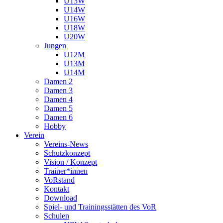
U13W
U14W
U16W
U18W
U20W
Jungen
U12M
U13M
U14M
Damen 2
Damen 3
Damen 4
Damen 5
Damen 6
Hobby
Verein
Vereins-News
Schutzkonzept
Vision / Konzept
Trainer*innen
VoRstand
Kontakt
Download
Spiel- und Trainingsstätten des VoR
Schulen