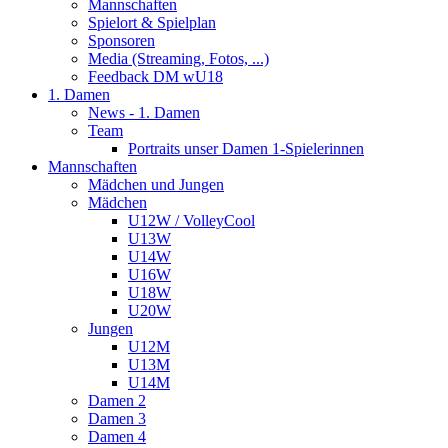
Mannschaften
Spielort & Spielplan
Sponsoren
Media (Streaming, Fotos, ...)
Feedback DM wU18
1. Damen
News - 1. Damen
Team
Portraits unser Damen 1-Spielerinnen
Mannschaften
Mädchen und Jungen
Mädchen
U12W / VolleyCool
U13W
U14W
U16W
U18W
U20W
Jungen
U12M
U13M
U14M
Damen 2
Damen 3
Damen 4