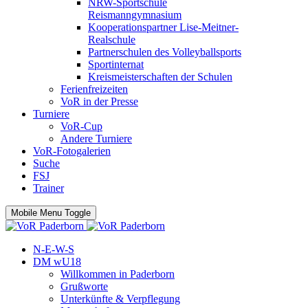
NRW-Sportschule
Reismanngymnasium
Kooperationspartner Lise-Meitner-
Realschule
Partnerschulen des Volleyballsports
Sportinternat
Kreismeisterschaften der Schulen
Ferienfreizeiten
VoR in der Presse
Turniere
VoR-Cup
Andere Turniere
VoR-Fotogalerien
Suche
FSJ
Trainer
Mobile Menu Toggle
N-E-W-S
DM wU18
Willkommen in Paderborn
Grußworte
Unterkünfte & Verpflegung