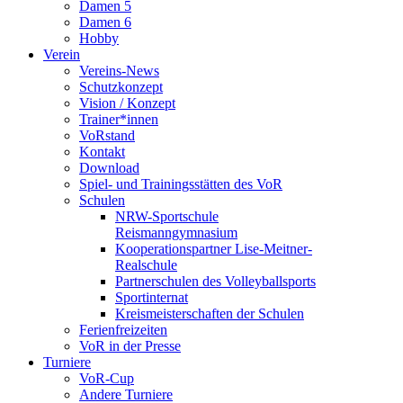
Damen 5
Damen 6
Hobby
Verein
Vereins-News
Schutzkonzept
Vision / Konzept
Trainer*innen
VoRstand
Kontakt
Download
Spiel- und Trainingsstätten des VoR
Schulen
NRW-Sportschule
Reismanngymnasium
Kooperationspartner Lise-Meitner-
Realschule
Partnerschulen des Volleyballsports
Sportinternat
Kreismeisterschaften der Schulen
Ferienfreizeiten
VoR in der Presse
Turniere
VoR-Cup
Andere Turniere