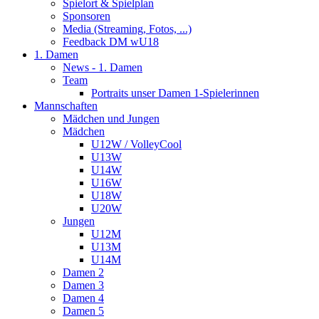
Spielort & Spielplan
Sponsoren
Media (Streaming, Fotos, ...)
Feedback DM wU18
1. Damen
News - 1. Damen
Team
Portraits unser Damen 1-Spielerinnen
Mannschaften
Mädchen und Jungen
Mädchen
U12W / VolleyCool
U13W
U14W
U16W
U18W
U20W
Jungen
U12M
U13M
U14M
Damen 2
Damen 3
Damen 4
Damen 5