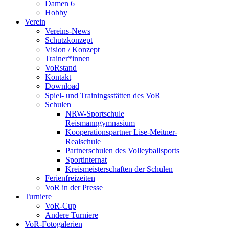
Damen 6
Hobby
Verein
Vereins-News
Schutzkonzept
Vision / Konzept
Trainer*innen
VoRstand
Kontakt
Download
Spiel- und Trainingsstätten des VoR
Schulen
NRW-Sportschule
Reismanngymnasium
Kooperationspartner Lise-Meitner-
Realschule
Partnerschulen des Volleyballsports
Sportinternat
Kreismeisterschaften der Schulen
Ferienfreizeiten
VoR in der Presse
Turniere
VoR-Cup
Andere Turniere
VoR-Fotogalerien