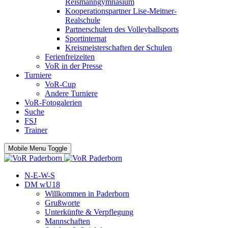
Reismanngymnasium
Kooperationspartner Lise-Meitner-
Realschule
Partnerschulen des Volleyballsports
Sportinternat
Kreismeisterschaften der Schulen
Ferienfreizeiten
VoR in der Presse
Turniere
VoR-Cup
Andere Turniere
VoR-Fotogalerien
Suche
FSJ
Trainer
Mobile Menu Toggle
N-E-W-S
DM wU18
Willkommen in Paderborn
Grußworte
Unterkünfte & Verpflegung
Mannschaften