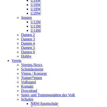
U14W
U16W
U18W
U20W
Jungen
U12M
U13M
U14M
Damen 2
Damen 3
Damen 4
Damen 5
Damen 6
Hobby
Verein
Vereins-News
Schutzkonzept
Vision / Konzept
Trainer*innen
VoRstand
Kontakt
Download
Spiel- und Trainingsstätten des VoR
Schulen
NRW-Sportschule