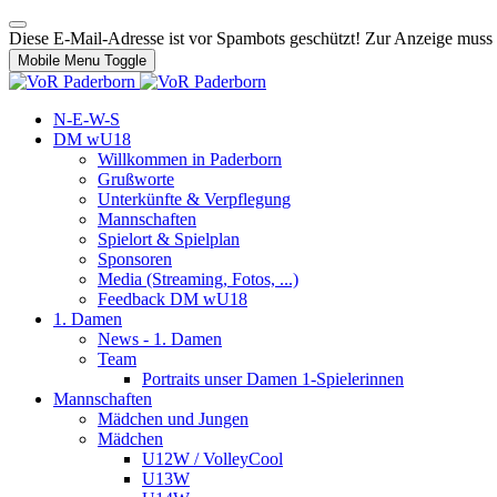
Diese E-Mail-Adresse ist vor Spambots geschützt! Zur Anzeige muss J
Mobile Menu Toggle
N-E-W-S
DM wU18
Willkommen in Paderborn
Grußworte
Unterkünfte & Verpflegung
Mannschaften
Spielort & Spielplan
Sponsoren
Media (Streaming, Fotos, ...)
Feedback DM wU18
1. Damen
News - 1. Damen
Team
Portraits unser Damen 1-Spielerinnen
Mannschaften
Mädchen und Jungen
Mädchen
U12W / VolleyCool
U13W