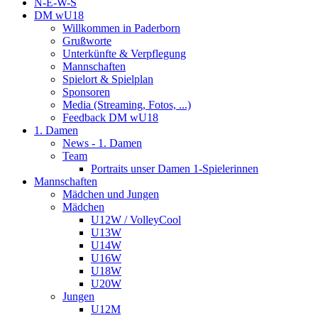
N-E-W-S
DM wU18
Willkommen in Paderborn
Grußworte
Unterkünfte & Verpflegung
Mannschaften
Spielort & Spielplan
Sponsoren
Media (Streaming, Fotos, ...)
Feedback DM wU18
1. Damen
News - 1. Damen
Team
Portraits unser Damen 1-Spielerinnen
Mannschaften
Mädchen und Jungen
Mädchen
U12W / VolleyCool
U13W
U14W
U16W
U18W
U20W
Jungen
U12M