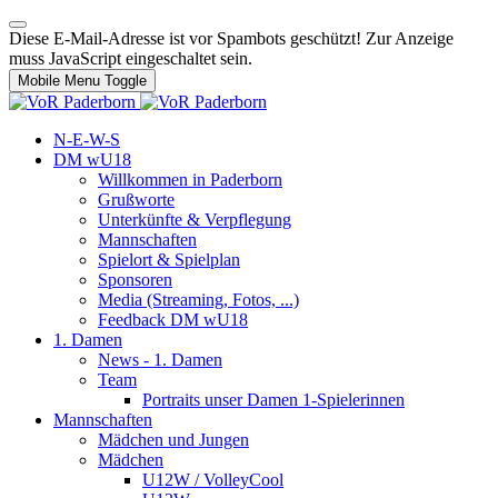
Diese E-Mail-Adresse ist vor Spambots geschützt! Zur Anzeige
muss JavaScript eingeschaltet sein.
Mobile Menu Toggle
N-E-W-S
DM wU18
Willkommen in Paderborn
Grußworte
Unterkünfte & Verpflegung
Mannschaften
Spielort & Spielplan
Sponsoren
Media (Streaming, Fotos, ...)
Feedback DM wU18
1. Damen
News - 1. Damen
Team
Portraits unser Damen 1-Spielerinnen
Mannschaften
Mädchen und Jungen
Mädchen
U12W / VolleyCool