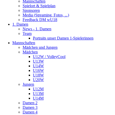
Mannschaften
Spielort & Spielplan
Sponsoren
Media (Streaming, Fotos, ...)
Feedback DM wU18
1. Damen
News - 1. Damen
Team
Portraits unser Damen 1-Spielerinnen
Mannschaften
Mädchen und Jungen
Mädchen
U12W / VolleyCool
U13W
U14W
U16W
U18W
U20W
Jungen
U12M
U13M
U14M
Damen 2
Damen 3
Damen 4