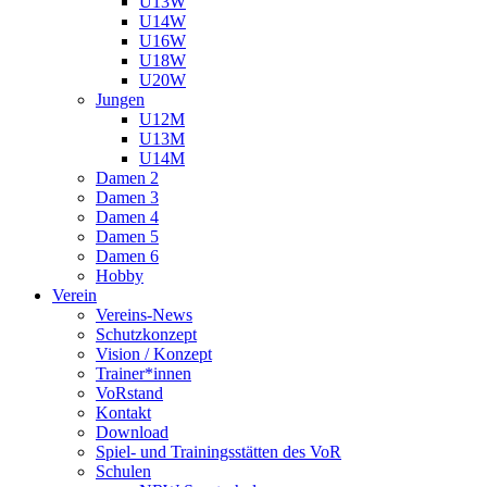
U13W
U14W
U16W
U18W
U20W
Jungen
U12M
U13M
U14M
Damen 2
Damen 3
Damen 4
Damen 5
Damen 6
Hobby
Verein
Vereins-News
Schutzkonzept
Vision / Konzept
Trainer*innen
VoRstand
Kontakt
Download
Spiel- und Trainingsstätten des VoR
Schulen