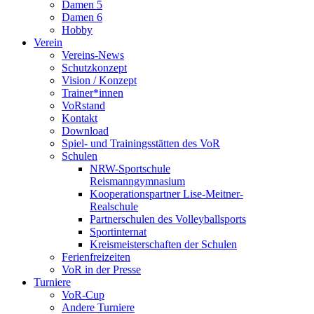
Damen 5
Damen 6
Hobby
Verein
Vereins-News
Schutzkonzept
Vision / Konzept
Trainer*innen
VoRstand
Kontakt
Download
Spiel- und Trainingsstätten des VoR
Schulen
NRW-Sportschule
Reismanngymnasium
Kooperationspartner Lise-Meitner-
Realschule
Partnerschulen des Volleyballsports
Sportinternat
Kreismeisterschaften der Schulen
Ferienfreizeiten
VoR in der Presse
Turniere
VoR-Cup
Andere Turniere