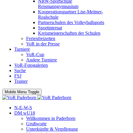
NRW-Sportschule
Reismanngymnasium
Kooperationspartner Lise-Meitner-
Realschule
Partnerschulen des Volleyballsports
Sportinternat
Kreismeisterschaften der Schulen
Ferienfreizeiten
VoR in der Presse
Turniere
VoR-Cup
Andere Turniere
VoR-Fotogalerien
Suche
FSJ
Trainer
Mobile Menu Toggle
N-E-W-S
DM wU18
Willkommen in Paderborn
Grußworte
Unterkünfte & Verpflegung