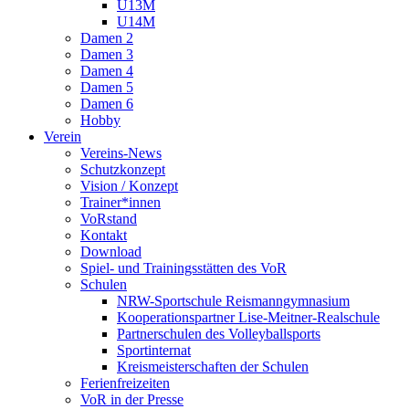
U13M
U14M
Damen 2
Damen 3
Damen 4
Damen 5
Damen 6
Hobby
Verein
Vereins-News
Schutzkonzept
Vision / Konzept
Trainer*innen
VoRstand
Kontakt
Download
Spiel- und Trainingsstätten des VoR
Schulen
NRW-Sportschule Reismanngymnasium
Kooperationspartner Lise-Meitner-Realschule
Partnerschulen des Volleyballsports
Sportinternat
Kreismeisterschaften der Schulen
Ferienfreizeiten
VoR in der Presse