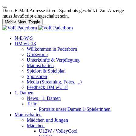
Diese E-Mail-Adresse ist vor Spambots geschützt! Zur Anzeige
muss JavaScript eingeschaltet sein.
Mobile Menu Toggle
N-E-W-S
DM wU18
Willkommen in Paderborn
Grußworte
Unterkünfte & Verpflegung
Mannschaften
Spielort & Spielplan
Sponsoren
Media (Streaming, Fotos, ...)
Feedback DM wU18
1. Damen
News - 1. Damen
Team
Portraits unser Damen 1-Spielerinnen
Mannschaften
Mädchen und Jungen
Mädchen
U12W / VolleyCool