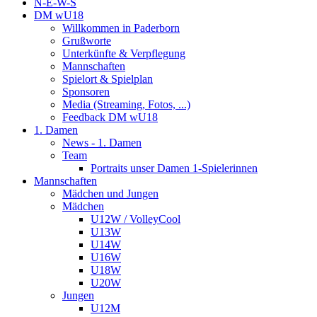
N-E-W-S
DM wU18
Willkommen in Paderborn
Grußworte
Unterkünfte & Verpflegung
Mannschaften
Spielort & Spielplan
Sponsoren
Media (Streaming, Fotos, ...)
Feedback DM wU18
1. Damen
News - 1. Damen
Team
Portraits unser Damen 1-Spielerinnen
Mannschaften
Mädchen und Jungen
Mädchen
U12W / VolleyCool
U13W
U14W
U16W
U18W
U20W
Jungen
U12M