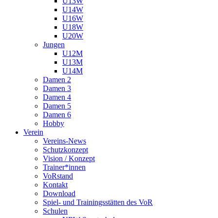
U13W
U14W
U16W
U18W
U20W
Jungen
U12M
U13M
U14M
Damen 2
Damen 3
Damen 4
Damen 5
Damen 6
Hobby
Verein
Vereins-News
Schutzkonzept
Vision / Konzept
Trainer*innen
VoRstand
Kontakt
Download
Spiel- und Trainingsstätten des VoR
Schulen