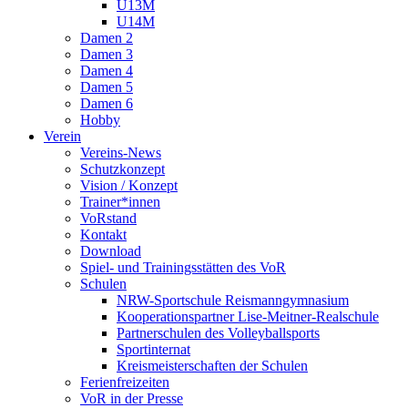
U13M
U14M
Damen 2
Damen 3
Damen 4
Damen 5
Damen 6
Hobby
Verein
Vereins-News
Schutzkonzept
Vision / Konzept
Trainer*innen
VoRstand
Kontakt
Download
Spiel- und Trainingsstätten des VoR
Schulen
NRW-Sportschule Reismanngymnasium
Kooperationspartner Lise-Meitner-Realschule
Partnerschulen des Volleyballsports
Sportinternat
Kreismeisterschaften der Schulen
Ferienfreizeiten
VoR in der Presse