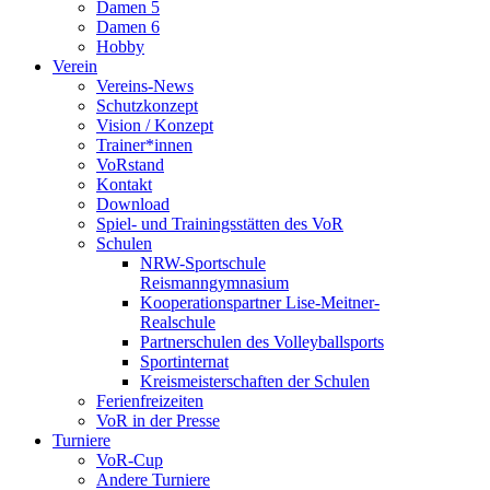
Damen 5
Damen 6
Hobby
Verein
Vereins-News
Schutzkonzept
Vision / Konzept
Trainer*innen
VoRstand
Kontakt
Download
Spiel- und Trainingsstätten des VoR
Schulen
NRW-Sportschule
Reismanngymnasium
Kooperationspartner Lise-Meitner-
Realschule
Partnerschulen des Volleyballsports
Sportinternat
Kreismeisterschaften der Schulen
Ferienfreizeiten
VoR in der Presse
Turniere
VoR-Cup
Andere Turniere