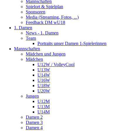
Mannschaften
Spielort & Spielplan
Sponsoren
Media (Streaming, Fotos, ...)
Feedback DM wU18
1. Damen
News - 1. Damen
Team
Portraits unser Damen 1-Spielerinnen
Mannschaften
Mädchen und Jungen
Mädchen
U12W / VolleyCool
U13W
U14W
U16W
U18W
U20W
Jungen
U12M
U13M
U14M
Damen 2
Damen 3
Damen 4