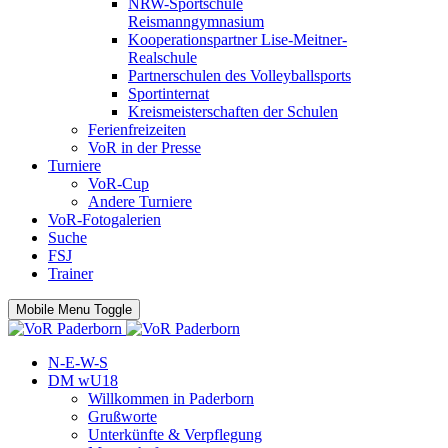
NRW-Sportschule
Reismanngymnasium
Kooperationspartner Lise-Meitner-
Realschule
Partnerschulen des Volleyballsports
Sportinternat
Kreismeisterschaften der Schulen
Ferienfreizeiten
VoR in der Presse
Turniere
VoR-Cup
Andere Turniere
VoR-Fotogalerien
Suche
FSJ
Trainer
Mobile Menu Toggle
N-E-W-S
DM wU18
Willkommen in Paderborn
Grußworte
Unterkünfte & Verpflegung