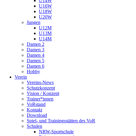
U14W
U16W
U18W
U20W
Jungen
U12M
U13M
U14M
Damen 2
Damen 3
Damen 4
Damen 5
Damen 6
Hobby
Verein
Vereins-News
Schutzkonzept
Vision / Konzept
Trainer*innen
VoRstand
Kontakt
Download
Spiel- und Trainingsstätten des VoR
Schulen
NRW-Sportschule