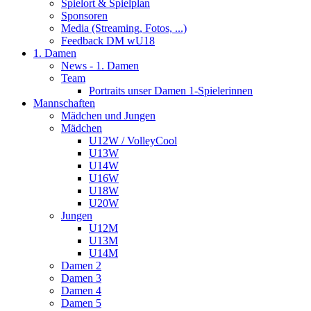
Spielort & Spielplan
Sponsoren
Media (Streaming, Fotos, ...)
Feedback DM wU18
1. Damen
News - 1. Damen
Team
Portraits unser Damen 1-Spielerinnen
Mannschaften
Mädchen und Jungen
Mädchen
U12W / VolleyCool
U13W
U14W
U16W
U18W
U20W
Jungen
U12M
U13M
U14M
Damen 2
Damen 3
Damen 4
Damen 5