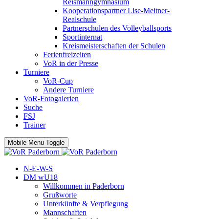
Reismanngymnasium
Kooperationspartner Lise-Meitner-
Realschule
Partnerschulen des Volleyballsports
Sportinternat
Kreismeisterschaften der Schulen
Ferienfreizeiten
VoR in der Presse
Turniere
VoR-Cup
Andere Turniere
VoR-Fotogalerien
Suche
FSJ
Trainer
Mobile Menu Toggle
N-E-W-S
DM wU18
Willkommen in Paderborn
Grußworte
Unterkünfte & Verpflegung
Mannschaften