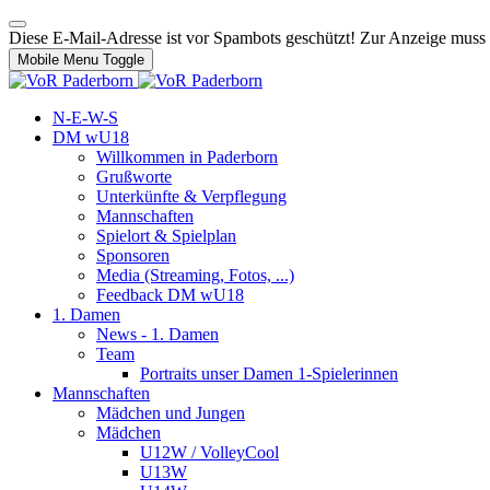
Diese E-Mail-Adresse ist vor Spambots geschützt! Zur Anzeige muss J
Mobile Menu Toggle
N-E-W-S
DM wU18
Willkommen in Paderborn
Grußworte
Unterkünfte & Verpflegung
Mannschaften
Spielort & Spielplan
Sponsoren
Media (Streaming, Fotos, ...)
Feedback DM wU18
1. Damen
News - 1. Damen
Team
Portraits unser Damen 1-Spielerinnen
Mannschaften
Mädchen und Jungen
Mädchen
U12W / VolleyCool
U13W