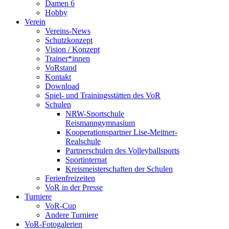
Damen 6
Hobby
Verein
Vereins-News
Schutzkonzept
Vision / Konzept
Trainer*innen
VoRstand
Kontakt
Download
Spiel- und Trainingsstätten des VoR
Schulen
NRW-Sportschule
Reismanngymnasium
Kooperationspartner Lise-Meitner-
Realschule
Partnerschulen des Volleyballsports
Sportinternat
Kreismeisterschaften der Schulen
Ferienfreizeiten
VoR in der Presse
Turniere
VoR-Cup
Andere Turniere
VoR-Fotogalerien